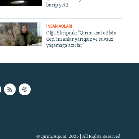
barıp yetti
İNSAN AQLARI
Olğa Skrıpnık: "Qırım azat etilsin
dep, insanlar yarıqsız ve suvsuz
yaşamağa azırlar"
© Qırım.Aqiqat, 2026 | All Rights Reserved.