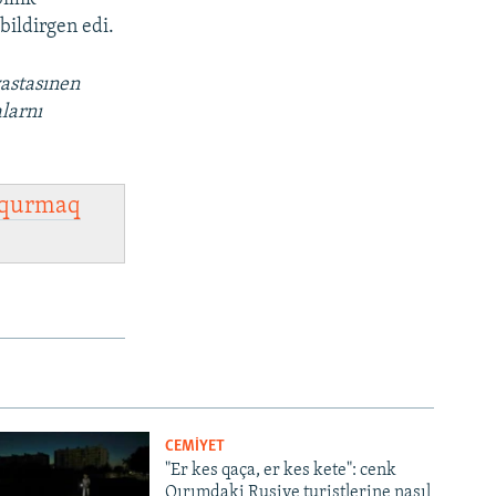
bildirgen edi.
vastasınen
larnı
qurmaq
CEMİYET
"Er kes qaça, er kes kete": cenk
Qırımdaki Rusiye turistlerine nasıl