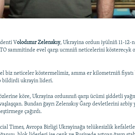
denti V
olodımır Zelenskıy
, Ukrayina ordusı iyülniñ 11-12-
TO sammitinde evel qarşı ucmniñ neticelerini köstereсуk o
l biz neticeler köstermelimiz, amma er kilometrniñ fiyatı 
p bildirdi ukrayin lideri.
özlerine köre, Ukrayina ordusınıñ qarşı ücümi şiddetli yağ
aşlaşqan. Bundan ğayrı Zelenskıy Ğarp devletlerini arbiy
leştirmege çağırdı.
ial Times, Avropa Birligi Ukrayinağa telükesizlik kefaletler
anını, blok liderleri ise cenk ve Rusiyede artqan ğayrı stab