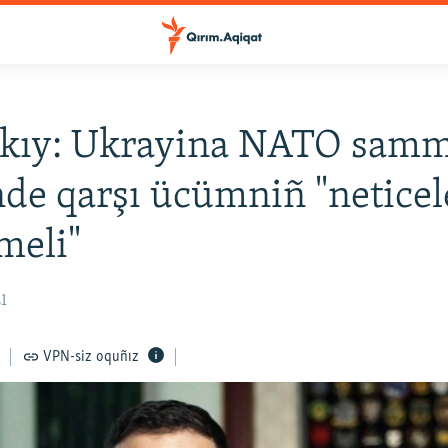
skıy: Ukrayina NATO samm
nde qarşı ücümniñ "neticel
meli"
21
VPN-siz oquñız