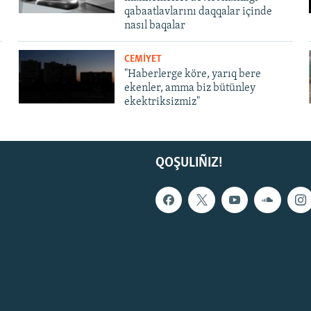
qabaatlavlarını daqqalar içinde
nasıl baqalar
CEMİYET
"Haberlerge köre, yarıq bere
ekenler, amma biz bütünley
ekektriksizmiz"
QOŞULIÑIZ!