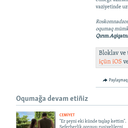
vaziyetinde uz
Roskomnadzo
oqumaq müm
Qırım.Aqiqatn
Bloklav ve
içün
iOS
v
Paylaşmaq
Oqumağa devam etiñiz
CEMİYET
"Er şeyni eki künde taşlap kettim".
Seferberlik qorqusı rusiyelilerni