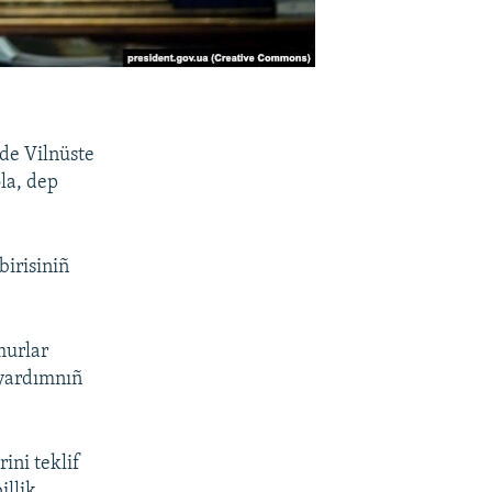
nde Vilnüste
la, dep
birisiniñ
murlar
 yardımnıñ
ini teklif
illik