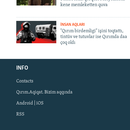
kene memleketten quva
İNSAN AQLARI
"Qırım birdemligi" işini toqtattı,
tintüv ve tutuvlar ise Qırımda daa
çoq oldı
Русский
INFO
Українською
Contacts
QOŞULIÑIZ!
Qırım.Aqiqat. Bizim aqqında
Android | iOS
RSS
RFE/RS bütün saytları