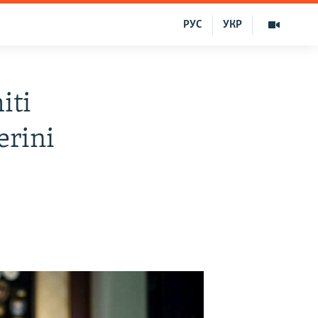
РУС
УКР
iti
erini