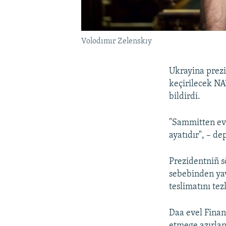
Volodımır Zelenskıy
Ukrayina prezi
keçirilecek NA
bildirdi.
"Sammitten eve
ayatıdır", – de
Prezidentniñ s
sebebinden yav
teslimatını tez
Daa evel Financ
etmege azırlanğ