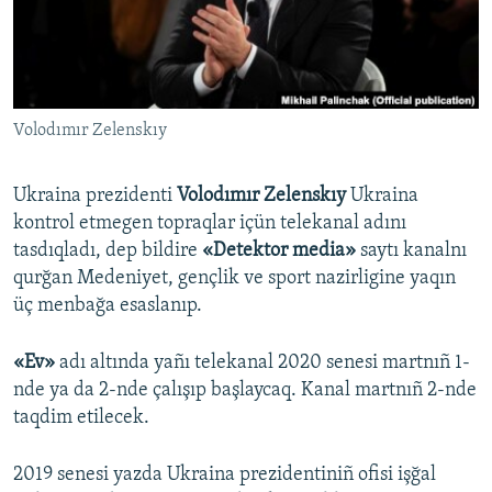
Русский
Українською
Volodımır Zelenskıy
QOŞULIÑIZ!
Ukraina prezidenti
Volodımır Zelenskıy
Ukraina
kontrol etmegen topraqlar içün telekanal adını
RFE/RS bütün saytları
tasdıqladı, dep bildire
«Detektor media»
saytı kanalnı
qurğan Medeniyet, gençlik ve sport nazirligine yaqın
üç menbağa esaslanıp.
«Ev»
adı altında yañı telekanal 2020 senesi martnıñ 1-
nde ya da 2-nde çalışıp başlaycaq. Kanal martnıñ 2-nde
taqdim etilecek.
2019 senesi yazda Ukraina prezidentiniñ ofisi işğal