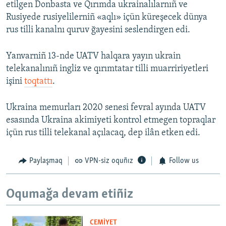
etilgen Donbasta ve Qırımda ukrainalılarnıñ ve
Rusiyede rusiyelilerniñ «aqlı» içün küreşecek dünya
rus tilli kanalnı quruv ğayesini seslendirgen edi.
Yanvarniñ 13-nde UATV halqara yayın ukrain
telekanalınıñ ingliz ve qırımtatar tilli muarririyetleri
işini
toqtattı
.
Ukraina memurları 2020 senesi fevral ayında UATV
esasında Ukraina akimiyeti kontrol etmegen topraqlar
içün rus tilli telekanal açılacaq, dep ilân etken edi.
Paylaşmaq
VPN-siz oquñız
Follow us
Oqumağa devam etiñiz
CEMİYET