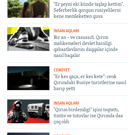
"Er şeyni eki künde taşlap kettim".
Seferberlik qorqusı rusiyelilerni
kene memleketten quva
İNSAN AQLARI
Bir an – ve casussıñ. Qırım
mahkemeleri devlet hainligi
qabaatlavlarını daqqalar içinde
nasıl baqalar
CEMİYET
"Er kes qaça, er kes kete": cenk
Qırımdaki Rusiye turistlerine nasıl
barıp yetti
İNSAN AQLARI
"Qırım birdemligi" işini toqtattı,
tintüv ve tutuvlar ise Qırımda daa
çoq oldı