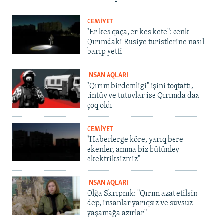
CEMİYET
"Er kes qaça, er kes kete": cenk
Qırımdaki Rusiye turistlerine nasıl
barıp yetti
İNSAN AQLARI
"Qırım birdemligi" işini toqtattı,
tintüv ve tutuvlar ise Qırımda daa
çoq oldı
CEMİYET
"Haberlerge köre, yarıq bere
ekenler, amma biz bütünley
ekektriksizmiz"
İNSAN AQLARI
Olğa Skrıpnık: "Qırım azat etilsin
dep, insanlar yarıqsız ve suvsuz
yaşamağa azırlar"