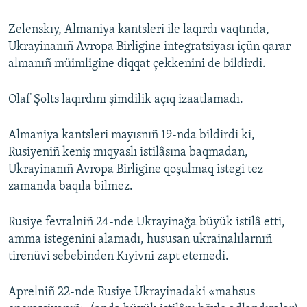
Zelenskıy, Almaniya kantsleri ile laqırdı vaqtında,
Ukrayinanıñ Avropa Birligine integratsiyası içün qarar
almanıñ müimligine diqqat çekkenini de bildirdi.
Olaf Şolts laqırdını şimdilik açıq izaatlamadı.
Almaniya kantsleri mayısnıñ 19-nda bildirdi ki,
Rusiyeniñ keniş mıqyaslı istilâsına baqmadan,
Ukrayinanıñ Avropa Birligine qoşulmaq istegi tez
zamanda baqıla bilmez.
Rusiye fevralniñ 24-nde Ukrayinağa büyük istilâ etti,
amma istegenini alamadı, hususan ukrainalılarnıñ
tirenüvi sebebinden Kıyivni zapt etemedi.
Aprelniñ 22-nde Rusiye Ukrayinadaki «mahsus