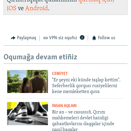
iOS
ve
Android
.
Paylaşmaq
VPN-siz oquñız
Follow us
Oqumağa devam etiñiz
CEMİYET
"Er şeyni eki künde taşlap kettim".
Seferberlik qorqusı rusiyelilerni
kene memleketten quva
İNSAN AQLARI
Bir an – ve casussıñ. Qırım
mahkemeleri devlet hainligi
qabaatlavlarını daqqalar içinde
nasıl baqalar