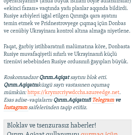
operatsiyanıñ» (anda büyük istilânı böyle adlandıralar)
«ekinci fazası» vaqtında yañı planlar aqqında bildirdi.
Rusiye arbiyleri işğal etilgen Qırımğa qara ayatını
temin etmek ve Pridnestrovyege çıqmaq içün Donbas
ve cenübiy Ukrayinanı kontrol altına almağa niyetlene.
Faqat, ğarbiy istihbaratnıñ malümatına köre, Donbasta
Rusiye muvafaqiyetli sıñırlı ve Ukrayinanıñ küçlü
tirenüvi sebebinden Rusiye ordusınıñ ğayıpları büyük.
Roskomnadzor
Qırım.Aqiqat
saytını blok etti.
Qırım.Aqiqatnı
küzgü saytı vastasınen oqumaq
mümkün:
https://krymrcriywdcchs.azureedge.net
.
Esas adise-vaqialarnı
Qırım.Aqiqatnıñ
Telegram
ve
İnstagram
saifelerinden taqip etiñiz.
Bloklav ve tsenzurasız haberler!
Qırım.Aqiqat qullanımını
qurmaq içün