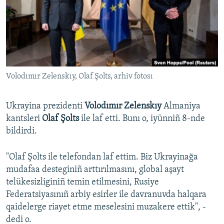
Русский
Українською
QOŞULIÑIZ!
Volodımır Zelenskıy, Olaf Şolts, arhiv fotosı
Ukrayina prezidenti
Volodımır Zelenskıy
Almaniya
RFE/RS bütün saytları
kantsleri
Olaf Şolts
ile laf etti. Bunı o, iyünniñ 8-nde
bildirdi.
"Olaf Şolts ile telefondan laf ettim. Biz Ukrayinağa
mudafaa desteginiñ arttırılmasını, global aşayt
telükesizliginiñ temin etilmesini, Rusiye
Federatsiyasınıñ arbiy esirler ile davranuvda halqara
qaidelerge riayet etme meselesini muzakere ettik", -
dedi o.