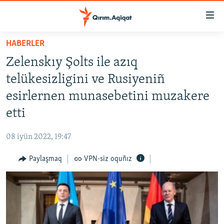
Link
açıqlığı
Esas
HABERLER
mündericege
HABERLER
Zelenskıy Şolts ile azıq
qaytmaq
SİYASET
Baş
telükesizligini ve Rusiyeniñ
İQTİSADİYAT
navigatsiyağa
esirlernen munasebetini muzakere
qaytmaq
CEMİYET
etti
Qıdıruvğa
MEDENİYET
qaytmaq
08 iyün 2022, 19:47
İNSAN AQLARI
Paylaşmaq
VPN-siz oquñız
VİDEO
SÜRET
BLOGLAR
FİKİR