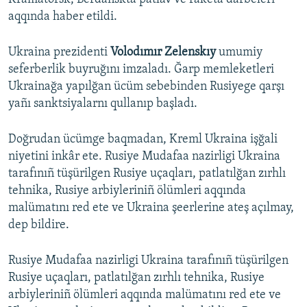
aqqında haber etildi.
Ukraina prezidenti
Volodımır Zelenskıy
umumiy
seferberlik buyruğını imzaladı. Ğarp memleketleri
Ukrainağa yapılğan ücüm sebebinden Rusiyege qarşı
yañı sanktsiyalarnı qullanıp başladı.
Doğrudan ücümge baqmadan, Kreml Ukraina işğali
niyetini inkâr ete. Rusiye Mudafaa nazirligi Ukraina
tarafınıñ tüşürilgen Rusiye uçaqları, patlatılğan zırhlı
tehnika, Rusiye arbiyleriniñ ölümleri aqqında
malümatını red ete ve Ukraina şeerlerine ateş açılmay,
dep bildire.
Rusiye Mudafaa nazirligi Ukraina tarafınıñ tüşürilgen
Rusiye uçaqları, patlatılğan zırhlı tehnika, Rusiye
arbiyleriniñ ölümleri aqqında malümatını red ete ve