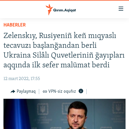
Link
açıqlığı
Esas
HABERLER
mündericege
HABERLER
Zelenskıy, Rusiyeniñ keñ mıqyaslı
qaytmaq
SİYASET
Baş
tecavuzı başlanğandan berli
İQTİSADİYAT
navigatsiyağa
Ukraina Silâlı Quvetleriniñ ğayıpları
qaytmaq
CEMİYET
aqqında ilk sefer malümat berdi
Qıdıruvğa
MEDENİYET
qaytmaq
12 mart 2022, 17:55
İNSAN AQLARI
Paylaşmaq
VPN-siz oquñız
VİDEO
SÜRET
BLOGLAR
FİKİR