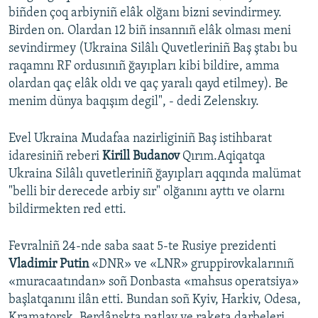
biñden çoq arbiyniñ elâk olğanı bizni sevindirmey.
Birden on. Olardan 12 biñ insannıñ elâk olması meni
sevindirmey (Ukraina Silâlı Quvetleriniñ Baş ştabı bu
raqamnı RF ordusınıñ ğayıpları kibi bildire, amma
olardan qaç elâk oldı ve qaç yaralı qayd etilmey). Be
menim dünya baqışım degil", - dedi Zelenskıy.
Evel Ukraina Mudafaa nazirliginiñ Baş istihbarat
idaresiniñ reberi
Kirill Budanov
Qırım.Aqiqatqa
Ukraina Silâlı quvetleriniñ ğayıpları aqqında malümat
"belli bir derecede arbiy sır" olğanını ayttı ve olarnı
bildirmekten red etti.
Fevralniñ 24-nde saba saat 5-te Rusiye prezidenti
Vladimir Putin
«DNR» ve «LNR» gruppirovkalarınıñ
«muracaatından» soñ Donbasta «mahsus operatsiya»
başlatqanını ilân etti. Bundan soñ Kyiv, Harkiv, Odesa,
Kramatorsk, Berdânskta patlav ve raketa darbeleri