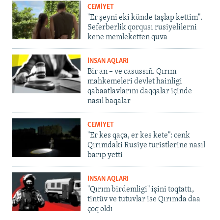
CEMİYET
"Er şeyni eki künde taşlap kettim".
Seferberlik qorqusı rusiyelilerni
kene memleketten quva
İNSAN AQLARI
Bir an – ve casussıñ. Qırım
mahkemeleri devlet hainligi
qabaatlavlarını daqqalar içinde
nasıl baqalar
CEMİYET
"Er kes qaça, er kes kete": cenk
Qırımdaki Rusiye turistlerine nasıl
barıp yetti
İNSAN AQLARI
"Qırım birdemligi" işini toqtattı,
tintüv ve tutuvlar ise Qırımda daa
çoq oldı