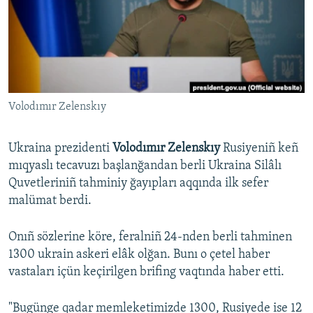
Русский
Українською
QOŞULIÑIZ!
Volodımır Zelenskıy
Ukraina prezidenti
Volodımır Zelenskıy
Rusiyeniñ keñ
RFE/RS bütün saytları
mıqyaslı tecavuzı başlanğandan berli Ukraina Silâlı
Quvetleriniñ tahminiy ğayıpları aqqında ilk sefer
malümat berdi.
Onıñ sözlerine köre, feralniñ 24-nden berli tahminen
1300 ukrain askeri elâk olğan. Bunı o çetel haber
vastaları içün keçirilgen brifing vaqtında haber etti.
"Bugünge qadar memleketimizde 1300, Rusiyede ise 12