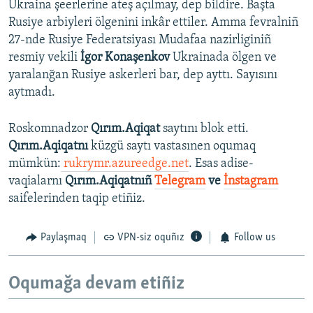
Ukraina şeerlerine ateş açılmay, dep bildire. Başta
Rusiye arbiyleri ölgenini inkâr ettiler. Amma fevralniñ
27-nde Rusiye Federatsiyası Mudafaa nazirliginiñ
resmiy vekili
İgor Konaşenkov
Ukrainada ölgen ve
yaralanğan Rusiye askerleri bar, dep ayttı. Sayısını
aytmadı.
Roskomnadzor
Qırım.Aqiqat
saytını blok etti.
Qırım.Aqiqatnı
küzgü saytı vastasınen oqumaq
mümkün:
rukrymr.azureedge.net
. Esas adise-
vaqialarnı
Qırım.Aqiqatnıñ
Telegram
ve
İnstagram
saifelerinden taqip etiñiz.
Paylaşmaq
VPN-siz oquñız
Follow us
Oqumağa devam etiñiz