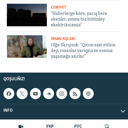
CEMİYET
"Haberlerge köre, yarıq bere
ekenler, amma biz bütünley
ekektriksizmiz"
İNSAN AQLARI
Olğa Skrıpnık: "Qırım azat etilsin
dep, insanlar yarıqsız ve suvsuz
yaşamağa azırlar"
QOŞULIÑIZ!
INFO
© Qırım.Aqiqat, 2026 | All Rights Reserved.
УКР
РУС