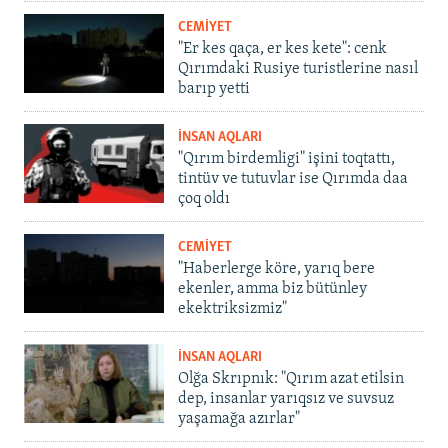
CEMİYET
"Er kes qaça, er kes kete": cenk
Qırımdaki Rusiye turistlerine nasıl
barıp yetti
İNSAN AQLARI
"Qırım birdemligi" işini toqtattı,
tintüv ve tutuvlar ise Qırımda daa
çoq oldı
CEMİYET
"Haberlerge köre, yarıq bere
ekenler, amma biz bütünley
ekektriksizmiz"
İNSAN AQLARI
Olğa Skrıpnık: "Qırım azat etilsin
dep, insanlar yarıqsız ve suvsuz
yaşamağa azırlar"