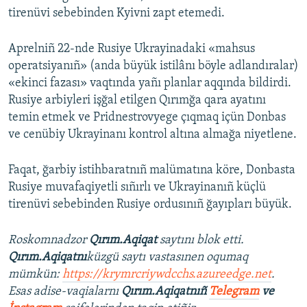
tirenüvi sebebinden Kyivni zapt etemedi.
Aprelniñ 22-nde Rusiye Ukrayinadaki «mahsus
operatsiyanıñ» (anda büyük istilânı böyle adlandıralar)
«ekinci fazası» vaqtında yañı planlar aqqında bildirdi.
Rusiye arbiyleri işğal etilgen Qırımğa qara ayatını
temin etmek ve Pridnestrovyege çıqmaq içün Donbas
ve cenübiy Ukrayinanı kontrol altına almağa niyetlene.
Faqat, ğarbiy istihbaratnıñ malümatına köre, Donbasta
Rusiye muvafaqiyetli sıñırlı ve Ukrayinanıñ küçlü
tirenüvi sebebinden Rusiye ordusınıñ ğayıpları büyük.
Roskomnadzor
Qırım.Aqiqat
saytını blok etti.
Qırım.Aqiqatnı
küzgü saytı vastasınen oqumaq
mümkün:
https://krymrcriywdcchs.azureedge.net
.
Esas adise-vaqialarnı
Qırım.Aqiqatnıñ
Telegram
ve