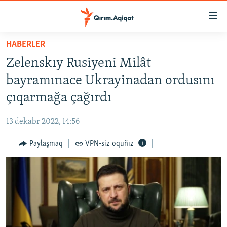
Link
açıqlığı
Esas
HABERLER
mündericege
HABERLER
Zelenskıy Rusiyeni Milât
qaytmaq
SİYASET
Baş
bayramınace Ukrayinadan ordusını
İQTİSADİYAT
navigatsiyağa
çıqarmağa çağırdı
qaytmaq
CEMİYET
Qıdıruvğa
13 dekabr 2022, 14:56
MEDENİYET
qaytmaq
Paylaşmaq
VPN-siz oquñız
İNSAN AQLARI
VİDEO
SÜRET
BLOGLAR
FİKİR