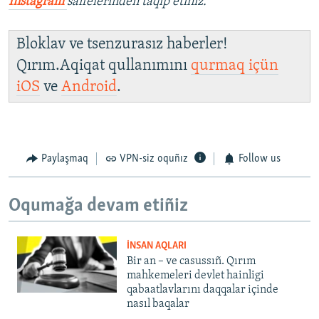
İnstagram
saifelerinden taqip etiñiz.
Bloklav ve tsenzurasız haberler!
Qırım.Aqiqat qullanımını
qurmaq içün
iOS
ve
Android
.
Paylaşmaq
VPN-siz oquñız
Follow us
Oqumağa devam etiñiz
İNSAN AQLARI
Bir an – ve casussıñ. Qırım
mahkemeleri devlet hainligi
qabaatlavlarını daqqalar içinde
nasıl baqalar