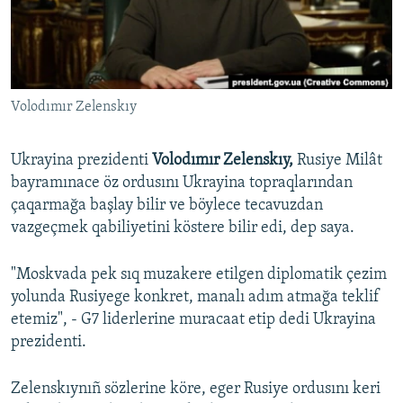
Русский
Українською
Volodımır Zelenskıy
QOŞULIÑIZ!
Ukrayina prezidenti
Volodımır Zelenskıy,
Rusiye Milât
bayramınace öz ordusını Ukrayina topraqlarından
RFE/RS bütün saytları
çaqarmağa başlay bilir ve böylece tecavuzdan
vazgeçmek qabiliyetini köstere bilir edi, dep saya.
"Moskvada pek sıq muzakere etilgen diplomatik çezim
yolunda Rusiyege konkret, manalı adım atmağa teklif
etemiz", - G7 liderlerine muracaat etip dedi Ukrayina
prezidenti.
Zelenskıynıñ sözlerine köre, eger Rusiye ordusını keri