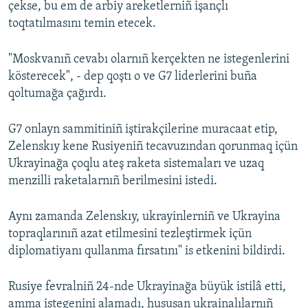
çekse, bu em de arbiy areketlerniñ işançlı
toqtatılmasını temin etecek.
"Moskvanıñ cevabı olarnıñ kerçekten ne istegenlerini
kösterecek", - dep qoştı o ve G7 liderlerini buña
qoltumağa çağırdı.
G7 onlayn sammitiniñ iştirakçilerine muracaat etip,
Zelenskıy kene Rusiyeniñ tecavuzından qorunmaq içün
Ukrayinağa çoqlu ateş raketa sistemaları ve uzaq
menzilli raketalarnıñ berilmesini istedi.
Aynı zamanda Zelenskıy, ukrayinlerniñ ve Ukrayina
topraqlarınıñ azat etilmesini tezleştirmek içün
diplomatiyanı qullanma fırsatını" is etkenini bildirdi.
Rusiye fevralniñ 24-nde Ukrayinağa büyük istilâ etti,
amma istegenini alamadı, hususan ukrainalılarnıñ