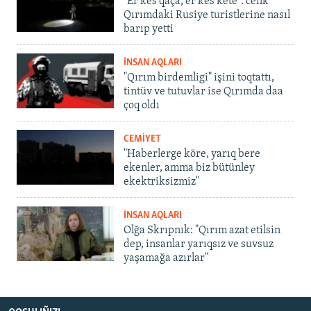
"Er kes qaça, er kes kete": cenk
Qırımdaki Rusiye turistlerine nasıl
barıp yetti
İNSAN AQLARI
"Qırım birdemligi" işini toqtattı,
tintüv ve tutuvlar ise Qırımda daa
çoq oldı
CEMİYET
"Haberlerge köre, yarıq bere
ekenler, amma biz bütünley
ekektriksizmiz"
İNSAN AQLARI
Olğa Skrıpnık: "Qırım azat etilsin
dep, insanlar yarıqsız ve suvsuz
yaşamağa azırlar"