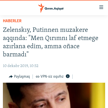
Link
açıqlığı
Esas
HABERLER
mündericege
HABERLER
Zelenskıy, Putinnen muzakere
qaytmaq
SİYASET
Baş
aqqında: "Men Qırımnı laf etmege
İQTİSADİYAT
navigatsiyağa
azırlana edim, amma oñace
qaytmaq
CEMİYET
barmadı"
Qıdıruvğa
MEDENİYET
qaytmaq
10 dekabr 2019, 10:52
İNSAN AQLARI
Paylaşmaq
VPN-siz oquñız
VİDEO
SÜRET
BLOGLAR
FİKİR