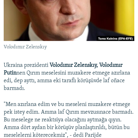
Русский
Українською
QOŞULIÑIZ!
Volodımır Zelenskıy
Ukraina prezidenti
Volodımır Zelenskıy,
Volodımır
RFE/RS bütün saytları
Putin
nen Qırım meselesini muzakere etmege azırlana
edi, dep ayttı, amma eki taraflı körüşüvde laf oñace
barmadı.
"Men azırlana edim ve bu meseleni muzakere etmege
pek istey edim. Amma laf Qırım mevzusınace barmadı.
Bu meselege ne reaktsiya olacağını aytmağa qıyın.
Amma dört aydan bir körüşüv planlaştırıldı, bütün bu
meselelerni köterecekmiz", - dedi Parijde