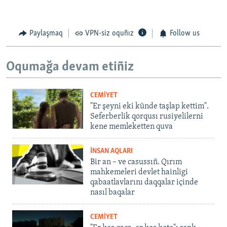
Paylaşmaq
VPN-siz oquñız
Follow us
Oqumağa devam etiñiz
CEMİYET
"Er şeyni eki künde taşlap kettim".
Seferberlik qorqusı rusiyelilerni
kene memleketten quva
İNSAN AQLARI
Bir an – ve casussıñ. Qırım
mahkemeleri devlet hainligi
qabaatlavlarını daqqalar içinde
nasıl baqalar
CEMİYET