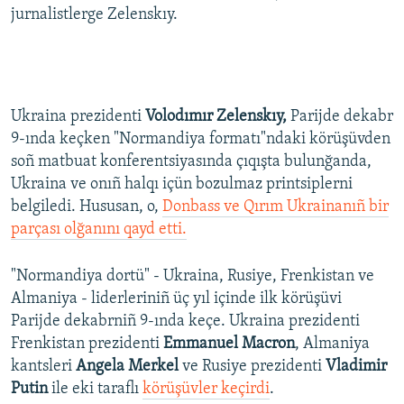
jurnalistlerge Zelenskıy.
Ukraina prezidenti
Volodımır Zelenskıy,
Parijde dekabr
9-ında keçken "Normandiya formatı"ndaki körüşüvden
soñ matbuat konferentsiyasında çıqışta bulunğanda,
Ukraina ve onıñ halqı içün bozulmaz printsiplerni
belgiledi. Hususan, o,
Donbass ve Qırım Ukrainanıñ bir
parçası olğanını qayd etti.
"Normandiya dortü" - Ukraina, Rusiye, Frenkistan ve
Almaniya - liderleriniñ üç yıl içinde ilk körüşüvi
Parijde dekabrniñ 9-ında keçe. Ukraina prezidenti
Frenkistan prezidenti
Emmanuel Macron
, Almaniya
kantsleri
Angela Merkel
ve Rusiye prezidenti
Vladimir
Putin
ile eki taraflı
körüşüvler keçirdi
.