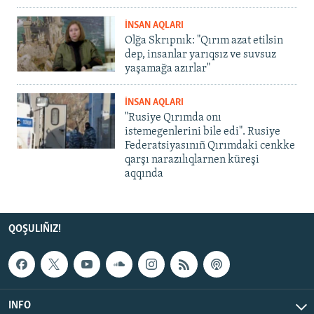
İNSAN AQLARI
Olğa Skrıpnık: "Qırım azat etilsin
dep, insanlar yarıqsız ve suvsuz
yaşamağa azırlar"
İNSAN AQLARI
"Rusiye Qırımda onı
istemegenlerini bile edi". Rusiye
Federatsiyasınıñ Qırımdaki cenkke
qarşı narazılıqlarnen küreşi
aqqında
QOŞULIÑIZ!
INFO