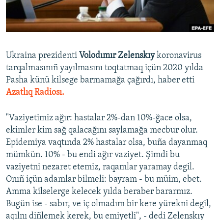
Русский
Українською
Ukraina prezidenti
Volodımır Zelenskıy
koronavirus
QOŞULIÑIZ!
tarqalmasınıñ yayılmasını toqtatmaq içün 2020 yılda
Pasha künü kilsege barmamağa çağırdı, haber etti
Azatlıq Radiosı.
RFE/RS bütün saytları
"Vaziyetimiz ağır: hastalar 2%-dan 10%-ğace olsa,
ekimler kim sağ qalacağını saylamağa mecbur olur.
Epidemiya vaqtında 2% hastalar olsa, buña dayanmaq
mümkün. 10% - bu endi ağır vaziyet. Şimdi bu
vaziyetni nezaret etemiz, raqamlar yaramay degil.
Onıñ içün adamlar bilmeli: bayram - bu müim, ebet.
Amma kilselerge kelecek yılda beraber bararmız.
Bugün ise - sabır, ve iç olmadım bir kere yürekni degil,
aqılnı diñlemek kerek, bu emiyetli", - dedi Zelenskıy