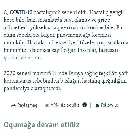
O,
COVID-19
hastalığınıñ sebebi oldı. Hastalıq yengil
keçe bile, bazı insanlarda suvuqlanuv ve gripp
alâmetleri, yüksek sıcaq ve öksürüv körüne bile. Bu
ölüm sebebi ola bilgen pnevmoniyağa keçmesi
mümkün. Hastalarnıñ ekseriyeti tüzele; çoqusı allarda
immunitet sisteması zayıf olğan insanlar, hususan
qartlar vefat ete.
2020 senesi martnıñ 11-nde Dünya sağlıq teşkilâtı yañı
koronavirus sebebinden başlağan hastalıq qırğınlığını
pandemiya olaraq tanıdı.
Paylaşmaq
VPN-siz oquñız
Follow us
Oqumağa devam etiñiz