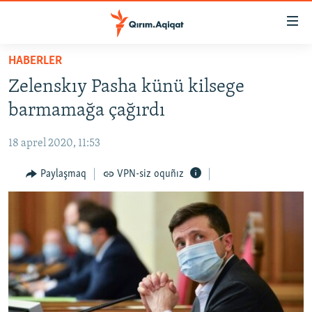
Link
açıqlığı
Esas
HABERLER
mündericege
HABERLER
Zelenskıy Pasha künü kilsege
qaytmaq
SİYASET
Baş
barmamağa çağırdı
İQTİSADİYAT
navigatsiyağa
qaytmaq
18 aprel 2020, 11:53
CEMİYET
Qıdıruvğa
MEDENİYET
Paylaşmaq
VPN-siz oquñız
qaytmaq
İNSAN AQLARI
VİDEO
SÜRET
BLOGLAR
FİKİR