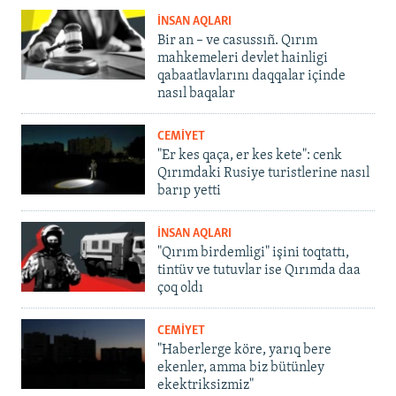
İNSAN AQLARI
Bir an – ve casussıñ. Qırım
mahkemeleri devlet hainligi
qabaatlavlarını daqqalar içinde
nasıl baqalar
CEMİYET
"Er kes qaça, er kes kete": cenk
Qırımdaki Rusiye turistlerine nasıl
barıp yetti
İNSAN AQLARI
"Qırım birdemligi" işini toqtattı,
tintüv ve tutuvlar ise Qırımda daa
çoq oldı
CEMİYET
"Haberlerge köre, yarıq bere
ekenler, amma biz bütünley
ekektriksizmiz"