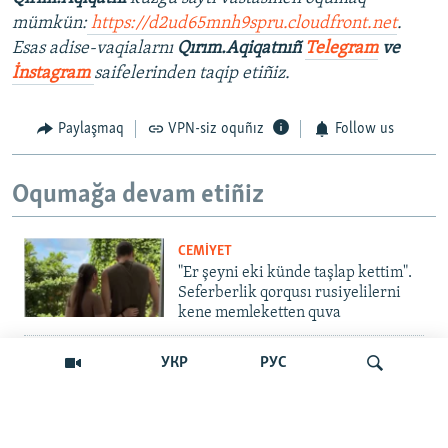
mümkün:
https://d2ud65mnh9spru.cloudfront.net
.
Esas adise-vaqialarnı
Qırım.Aqiqatnıñ
Telegram
ve
İnstagram
saifelerinden taqip etiñiz.
Paylaşmaq
VPN-siz oquñız
Follow us
Oqumağa devam etiñiz
CEMİYET
"Er şeyni eki künde taşlap kettim".
Seferberlik qorqusı rusiyelilerni
kene memleketten quva
İNSAN AQLARI
УКР
РУС
Bir an – ve casussıñ. Qırım
mahkemeleri devlet hainligi
qabaatlavlarını daqqalar içinde
nasıl baqalar