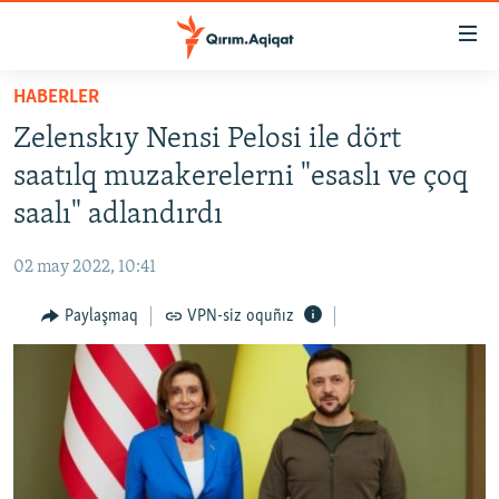
Link
açıqlığı
Esas
HABERLER
mündericege
HABERLER
Zelenskıy Nensi Pelosi ile dört
qaytmaq
SİYASET
Baş
saatılq muzakerelerni "esaslı ve çoq
İQTİSADİYAT
navigatsiyağa
saalı" adlandırdı
qaytmaq
CEMİYET
Qıdıruvğa
02 may 2022, 10:41
MEDENİYET
qaytmaq
Paylaşmaq
VPN-siz oquñız
İNSAN AQLARI
VİDEO
SÜRET
BLOGLAR
FİKİR