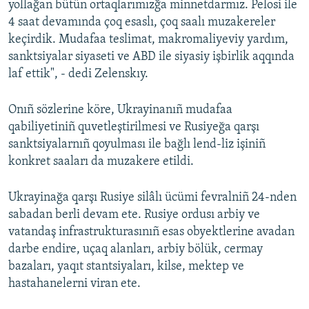
yollağan bütün ortaqlarımızğa minnetdarmız. Pelosi ile
4 saat devamında çoq esaslı, çoq saalı muzakereler
keçirdik. Mudafaa teslimat, makromaliyeviy yardım,
sanktsiyalar siyaseti ve ABD ile siyasiy işbirlik aqqında
laf ettik", - dedi Zelenskıy.
Onıñ sözlerine köre, Ukrayinanıñ mudafaa
qabiliyetiniñ quvetleştirilmesi ve Rusiyeğa qarşı
sanktsiyalarnıñ qoyulması ile bağlı lend-liz işiniñ
konkret saaları da muzakere etildi.
Ukrayinağa qarşı Rusiye silâlı ücümi fevralniñ 24-nden
sabadan berli devam ete. Rusiye ordusı arbiy ve
vatandaş infrastrukturasınıñ esas obyektlerine avadan
darbe endire, uçaq alanları, arbiy bölük, cermay
bazaları, yaqıt stantsiyaları, kilse, mektep ve
hastahanelerni viran ete.