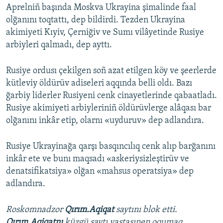
Aprelniñ başında Moskva Ukrayina şimalinde faal
olğanını toqtattı, dep bildirdi. Tezden Ukrayina
akimiyeti Kıyiv, Çerniğiv ve Sumı vilâyetinde Rusiye
arbiyleri qalmadı, dep ayttı.
Rusiye ordusı çekilgen soñ azat etilgen köy ve şeerlerde
kütleviy öldürüv adiseleri aqqında belli oldı. Bazı
ğarbiy liderler Rusiyeni cenk cinayetlerinde qabaatladı.
Rusiye akimiyeti arbiyleriniñ öldürüvlerge alâqası bar
olğanını inkâr etip, olarnı «uyduruv» dep adlandıra.
Rusiye Ukrayinağa qarşı basqıncılıq cenk alıp barğanını
inkâr ete ve bunı maqsadı «askeriysizleştirüv ve
denatsifikatsiya» olğan «mahsus operatsiya» dep
adlandıra.
Roskomnadzor
Qırım.Aqiqat
saytını blok etti.
Qırım.Aqiqatnı
küzgü saytı vastasınen oqumaq