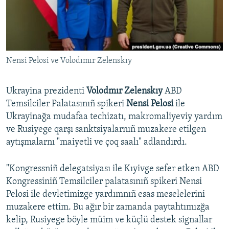
Русский
Українською
Nensi Pelosi ve Volodımır Zelenskıy
QOŞULIÑIZ!
Ukrayina prezidenti
Volodmır Zelenskıy
ABD
Temsilciler Palatasınıñ spikeri
Nensi Pelosi
ile
RFE/RS bütün saytları
Ukrayinağa mudafaa techizatı, makromaliyeviy yardım
ve Rusiyege qarşı sanktsiyalarnıñ muzakere etilgen
aytışmalarnı "maiyetli ve çoq saalı" adlandırdı.
"Kongressniñ delegatsiyası ile Kıyivge sefer etken ABD
Kongressiniñ Temsilciler palatasınıñ spikeri Nensi
Pelosi ile devletimizge yardımnıñ esas meselelerini
muzakere ettim. Bu ağır bir zamanda paytahtımızğa
kelip, Rusiyege böyle müim ve küçlü destek signallar