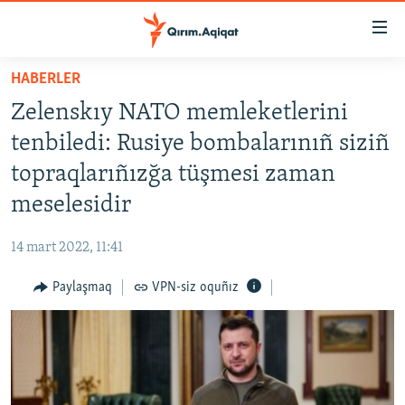
Link
açıqlığı
Esas
HABERLER
mündericege
HABERLER
Zelenskıy NATO memleketlerini
qaytmaq
SİYASET
Baş
tenbiledi: Rusiye bombalarınıñ siziñ
İQTİSADİYAT
navigatsiyağa
topraqlarıñızğa tüşmesi zaman
qaytmaq
CEMİYET
meselesidir
Qıdıruvğa
MEDENİYET
qaytmaq
14 mart 2022, 11:41
İNSAN AQLARI
Paylaşmaq
VPN-siz oquñız
VİDEO
SÜRET
BLOGLAR
FİKİR