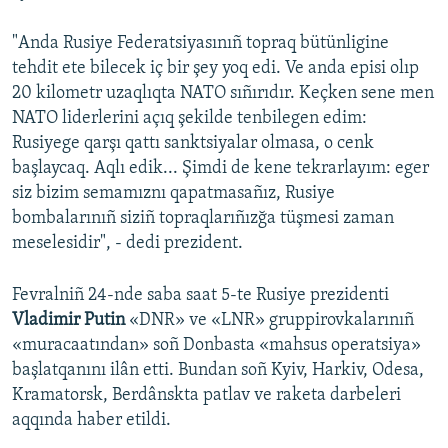
"Anda Rusiye Federatsiyasınıñ topraq bütünligine
tehdit ete bilecek iç bir şey yoq edi. Ve anda episi olıp
20 kilometr uzaqlıqta NATO sıñırıdır. Keçken sene men
NATO liderlerini açıq şekilde tenbilegen edim:
Rusiyege qarşı qattı sanktsiyalar olmasa, o cenk
başlaycaq. Aqlı edik... Şimdi de kene tekrarlayım: eger
siz bizim semamıznı qapatmasañız, Rusiye
bombalarınıñ siziñ topraqlarıñızğa tüşmesi zaman
meselesidir", - dedi prezident.
Fevralniñ 24-nde saba saat 5-te Rusiye prezidenti
Vladimir Putin
«DNR» ve «LNR» gruppirovkalarınıñ
«muracaatından» soñ Donbasta «mahsus operatsiya»
başlatqanını ilân etti. Bundan soñ Kyiv, Harkiv, Odesa,
Kramatorsk, Berdânskta patlav ve raketa darbeleri
aqqında haber etildi.