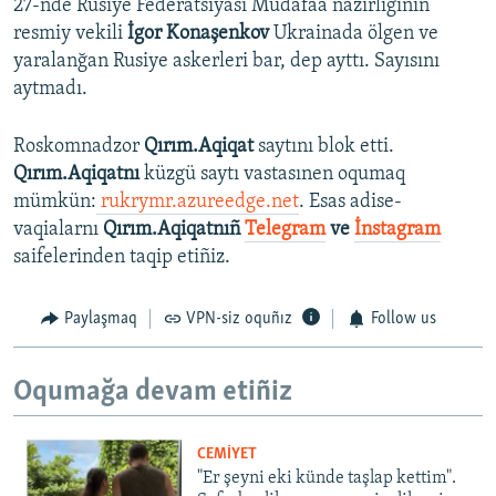
27-nde Rusiye Federatsiyası Mudafaa nazirliginiñ
resmiy vekili
İgor Konaşenkov
Ukrainada ölgen ve
yaralanğan Rusiye askerleri bar, dep ayttı. Sayısını
aytmadı.
Roskomnadzor
Qırım.Aqiqat
saytını blok etti.
Qırım.Aqiqatnı
küzgü saytı vastasınen oqumaq
mümkün:
rukrymr.azureedge.net
. Esas adise-
vaqialarnı
Qırım.Aqiqatnıñ
Telegram
ve
İnstagram
saifelerinden taqip etiñiz.
Paylaşmaq
VPN-siz oquñız
Follow us
Oqumağa devam etiñiz
CEMİYET
"Er şeyni eki künde taşlap kettim".