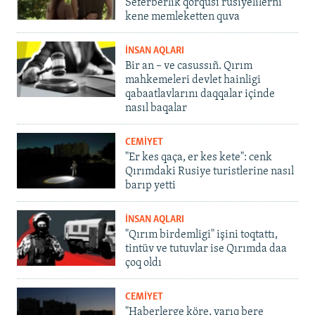
Seferberlik qorqusı rusiyelilerni
kene memleketten quva
İNSAN AQLARI
Bir an – ve casussıñ. Qırım
mahkemeleri devlet hainligi
qabaatlavlarını daqqalar içinde
nasıl baqalar
CEMİYET
"Er kes qaça, er kes kete": cenk
Qırımdaki Rusiye turistlerine nasıl
barıp yetti
İNSAN AQLARI
"Qırım birdemligi" işini toqtattı,
tintüv ve tutuvlar ise Qırımda daa
çoq oldı
CEMİYET
"Haberlerge köre, yarıq bere