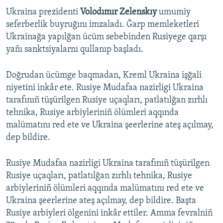
Ukraina prezidenti
Volodımır Zelenskıy
umumiy
seferberlik buyruğını imzaladı. Ğarp memleketleri
Ukrainağa yapılğan ücüm sebebinden Rusiyege qarşı
yañı sanktsiyalarnı qullanıp başladı.
Doğrudan ücümge baqmadan, Kreml Ukraina işğali
niyetini inkâr ete. Rusiye Mudafaa nazirligi Ukraina
tarafınıñ tüşürilgen Rusiye uçaqları, patlatılğan zırhlı
tehnika, Rusiye arbiyleriniñ ölümleri aqqında
malümatını red ete ve Ukraina şeerlerine ateş açılmay,
dep bildire.
Rusiye Mudafaa nazirligi Ukraina tarafınıñ tüşürilgen
Rusiye uçaqları, patlatılğan zırhlı tehnika, Rusiye
arbiyleriniñ ölümleri aqqında malümatını red ete ve
Ukraina şeerlerine ateş açılmay, dep bildire. Başta
Rusiye arbiyleri ölgenini inkâr ettiler. Amma fevralniñ