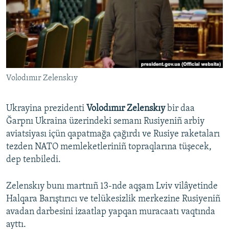
Русский
Українською
QOŞULIÑIZ!
Volodımır Zelenskıy
Ukrayina prezidenti
Volodımır Zelenskıy
bir daa
RFE/RS bütün saytları
Ğarpnı Ukraina üzerindeki semanı Rusiyeniñ arbiy
aviatsiyası içün qapatmağa çağırdı ve Rusiye raketaları
tezden NATO memleketleriniñ topraqlarına tüşecek,
dep tenbiledi.
Zelenskıy bunı martnıñ 13-nde aqşam Lviv vilâyetinde
Halqara Barıştırıcı ve telükesizlik merkezine Rusiyeniñ
avadan darbesini izaatlap yapqan muracaatı vaqtında
ayttı.