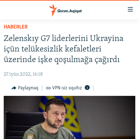
Link
açıqlığı
Esas
HABERLER
mündericege
HABERLER
Zelenskıy G7 liderlerini Ukrayina
qaytmaq
SİYASET
Baş
içün telükesizlik kefaletleri
İQTİSADİYAT
navigatsiyağa
üzerinde işke qoşulmağa çağırdı
qaytmaq
CEMİYET
Qıdıruvğa
27 iyün 2022, 16:18
MEDENİYET
qaytmaq
Paylaşmaq
VPN-siz oquñız
İNSAN AQLARI
VİDEO
SÜRET
BLOGLAR
FİKİR