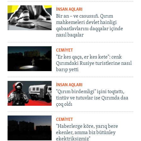
İNSAN AQLARI
Bir an – ve casussıñ. Qırım
mahkemeleri devlet hainligi
qabaatlavlarını daqqalar içinde
nasıl baqalar
CEMİYET
"Er kes qaça, er kes kete": cenk
Qırımdaki Rusiye turistlerine nasıl
barıp yetti
İNSAN AQLARI
"Qırım birdemligi" işini toqtattı,
tintüv ve tutuvlar ise Qırımda daa
çoq oldı
CEMİYET
"Haberlerge köre, yarıq bere
ekenler, amma biz bütünley
ekektriksizmiz"