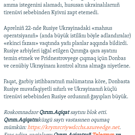
amma istegenini alamadı, hususan ukrainalılarnıñ
tirenüvi sebebinden Kyivni zapt etemedi.
Aprelniñ 22-nde Rusiye Ukrayinadaki «mahsus
operatsiyanıñ» (anda büyük istilânı böyle adlandıralar)
«ekinci fazası» vaqtında yañı planlar aqqında bildirdi.
Rusiye arbiyleri işğal etilgen Qırımğa qara ayatını
temin etmek ve Pridnestrovyege çıqmaq içün Donbas
ve cenübiy Ukrayinanı kontrol altına almağa niyetlene.
Faqat, ğarbiy istihbaratnıñ malümatına köre, Donbasta
Rusiye muvafaqiyetli sıñırlı ve Ukrayinanıñ küçlü
tirenüvi sebebinden Rusiye ordusınıñ ğayıpları büyük.
Roskomnadzor
Qırım.Aqiqat
saytını blok etti.
Qırım.Aqiqatnı
küzgü saytı vastasınen oqumaq
mümkün:
https://krymrcriywdcchs.azureedge.net
.