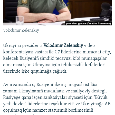
Русский
Українською
Volodımır Zelenskıy
QOŞULIÑIZ!
Ukrayina prezidenti
Volodımır Zelenskıy
video
konferentsiyası vastası ile G7 liderlerine muracaat etip,
RFE/RS bütün saytları
kelecek Rusiyeniñ şimdiki tecavuzı kibi munaqaşalar
olmaması içün Ukrayina içün telükesizlik kefaletleri
üzerinde işke qoşulmağa çağırdı.
Aynı zamanda o, Rusiyeniñkeniş mıqyaslı istilâsı
zamanı Ukrayinanıñ mudafaası ve maliyeviy destegi,
Rusiyege qarşı izçen sanktsiyalar siyaseti içün "Büyük
yedi devlet" liderlerine teşekkür etti ve Ukrayinağa AB
qoşulmaq içün namzet statusınıñ berilmesiniñ