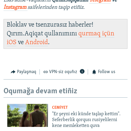
Esas adise-vaqialarnı
Qırım.Aqiqatnıñ
Telegram
ve
İnstagram
saifelerinden taqip etiñiz.
Bloklav ve tsenzurasız haberler!
Qırım.Aqiqat qullanımını
qurmaq içün
iOS
ve
Android
.
Paylaşmaq
VPN-siz oquñız
Follow us
Oqumağa devam etiñiz
CEMİYET
"Er şeyni eki künde taşlap kettim".
Seferberlik qorqusı rusiyelilerni
kene memleketten quva