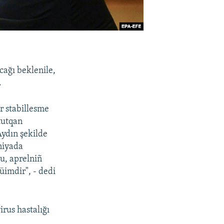
cağı beklenile,
.
ir stabillesme
tutqan
Aydın şekilde
aniyada
u, aprelniñ
üimdir", - dedi
rus hastalığı