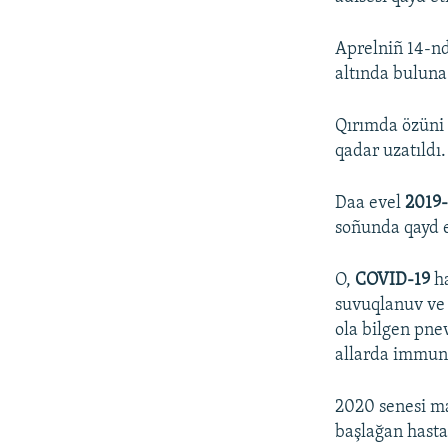
Aprelniñ 14-nd
altında buluna
Qırımda özüni 
qadar uzatıldı.
Daa evel
2019
soñunda qayd e
O,
COVID-19
ha
suvuqlanuv ve 
ola bilgen pne
allarda immunit
2020 senesi ma
başlağan hasta