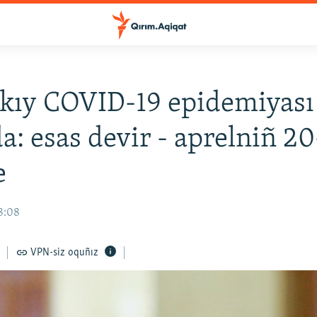
kıy COVID-19 epidemiyası
a: esas devir - aprelniñ 20
e
8:08
VPN-siz oquñız