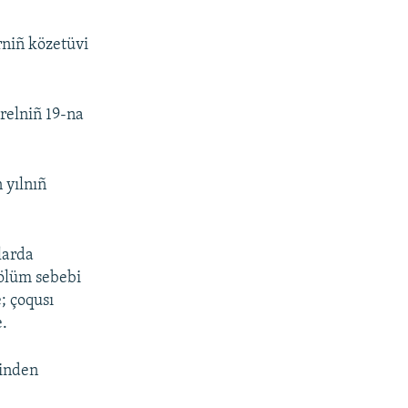
rniñ közetüvi
relniñ 19-na
 yılnıñ
nlarda
 ölüm sebebi
; çoqusı
e.
binden