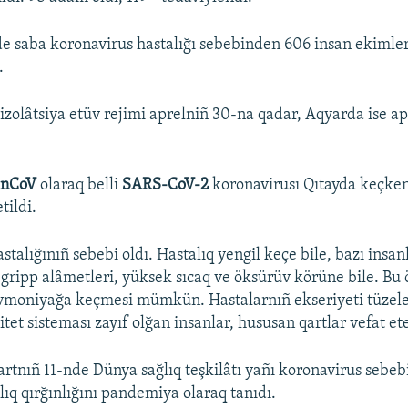
e saba koronavirus hastalığı sebebinden 606 insan ekimle
.
izolâtsiya etüv rejimi aprelniñ 30-na qadar, Aqyarda ise ap
-nCoV
olaraq belli
SARS-CoV-2
koronavirusı Qıtayda keçken
tildi.
stalığınıñ sebebi oldı. Hastalıq yengil keçe bile, bazı insa
gripp alâmetleri, yüksek sıcaq ve öksürüv körüne bile. Bu
vmoniyağa keçmesi mümkün. Hastalarnıñ ekseriyeti tüzele
et sisteması zayıf olğan insanlar, hususan qartlar vefat et
rtnıñ 11-nde Dünya sağlıq teşkilâtı yañı koronavirus sebe
lıq qırğınlığını pandemiya olaraq tanıdı.