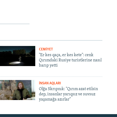
CEMİYET
"Er kes qaça, er kes kete": cenk
Qırımdaki Rusiye turistlerine nasıl
barıp yetti
İNSAN AQLARI
Olğa Skrıpnık: "Qırım azat etilsin
dep, insanlar yarıqsız ve suvsuz
yaşamağa azırlar"