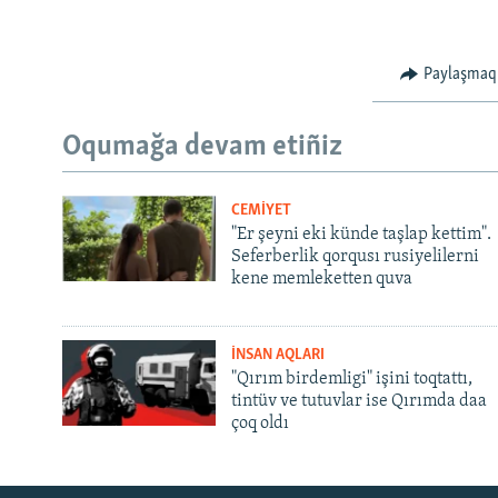
Paylaşmaq
Oqumağa devam etiñiz
CEMİYET
"Er şeyni eki künde taşlap kettim".
Seferberlik qorqusı rusiyelilerni
kene memleketten quva
İNSAN AQLARI
"Qırım birdemligi" işini toqtattı,
tintüv ve tutuvlar ise Qırımda daa
çoq oldı
Русский