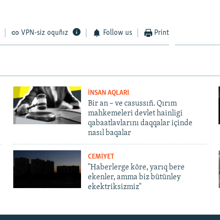
VPN-siz oquñız
Follow us
Print
İNSAN AQLARI
Bir an – ve casussıñ. Qırım
mahkemeleri devlet hainligi
qabaatlavlarını daqqalar içinde
nasıl baqalar
CEMİYET
"Haberlerge köre, yarıq bere
ekenler, amma biz bütünley
ekektriksizmiz"