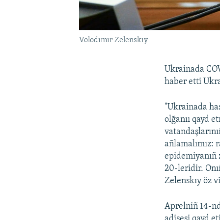
Volodımır Zelenskıy
Ukrainada COVI
haber etti Ukr
"Ukrainada hast
olğanıı qayd e
vatandaşlarını
añlamalımız: ra
epidemiyanıñ z
20-leridir. On
Zelenskıy öz v
Aprelniñ 14-nd
adisesi qayd et