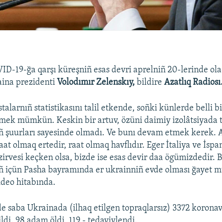
D-19-ğa qarşı küreşniñ esas devri aprelniñ 20-lerinde ola
aina prezidenti
Volodımır Zelenskıy,
bildire
Azatlıq Radiosı
alarnıñ statistikasını talil etkende, soñki künlerde belli b
tmek mümkün. Keskin bir artuv, özüni daimiy izolâtsiyada 
ñ şuurları sayesinde olmadı. Ve bunı devam etmek kerek. 
at olmaq ertedir, raat olmaq havflıdır. Eger İtaliya ve İsp
irvesi keçken olsa, bizde ise esas devir daa ögümizdedir. B
ıñ içün Pasha bayramında er ukrainniñ evde olması ğayet m
ideo hitabında.
e saba Ukrainada (ilhaq etilgen topraqlarsız) 3372 koronavi
ildi. 98 adam öldi, 119 - tedaviylendi.