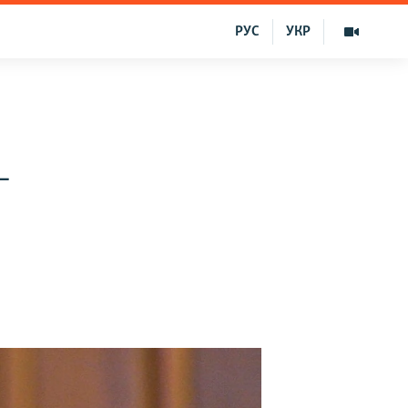
РУС
УКР
-