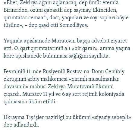
«Ebet, Zekirya ağanı aqlanacaq, dep ümüt etemiz.
Birinciden, özüni qabaatlı dep saymay. Ekinciden,
qırımtatar cemaatı, dost, yaqınları ve soy-sopları böyle
tüşüne», – dep qayd etti Semedlâyev.
Yaqında apishanede Muratovnı başqa advokat ziyaret
etti. O, qart qırımtatarınıñ alı «bir qarar», amma yaşına
köre apishanede bulunması sağlığını zayıflata.
Fevralniñ 11-nde Rusiyeniñ Rostov-na-Donu Cenübiy
okrugınıñ arbiy mahkemesi «qırımlı musulmanlar
davasınıñ» mabüsi Zekirya Muratovnıñ ükmüni
çıqardı. Muratov 11 yıl ve 6 ay sert rejimli koloniyada
qalmasına üküm etildi.
Ukrayına Tış işler nazirligi bu ükümni «siyasiy sebepli»
dep adlandırdı.