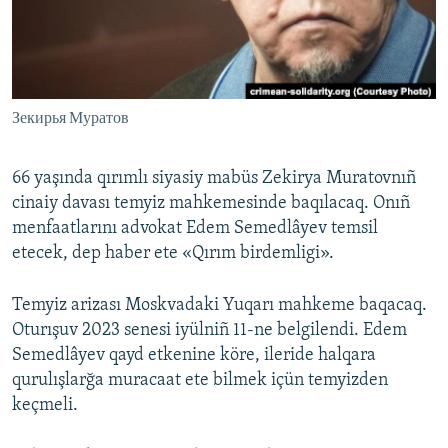
Русский
Українською
Зекирья Муратов
QOŞULIÑIZ!
66 yaşında qırımlı siyasiy mabüs Zekirya Muratovnıñ
cinaiy davası temyiz mahkemesinde baqılacaq. Onıñ
RFE/RS bütün saytları
menfaatlarını advokat Edem Semedlâyev temsil
etecek, dep haber ete «Qırım birdemligi».
Temyiz arizası Moskvadaki Yuqarı mahkeme baqacaq.
Oturışuv 2023 senesi iyülniñ 11-ne belgilendi. Edem
Semedlâyev qayd etkenine köre, ileride halqara
qurulışlarğa muracaat ete bilmek içün temyizden
keçmeli.