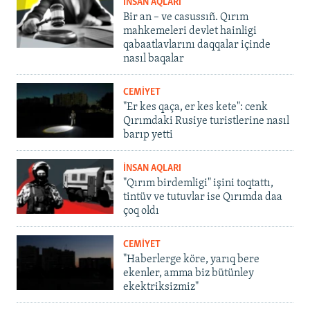
İNSAN AQLARI
Bir an – ve casussıñ. Qırım
mahkemeleri devlet hainligi
qabaatlavlarını daqqalar içinde
nasıl baqalar
CEMİYET
"Er kes qaça, er kes kete": cenk
Qırımdaki Rusiye turistlerine nasıl
barıp yetti
İNSAN AQLARI
"Qırım birdemligi" işini toqtattı,
tintüv ve tutuvlar ise Qırımda daa
çoq oldı
CEMİYET
"Haberlerge köre, yarıq bere
ekenler, amma biz bütünley
ekektriksizmiz"