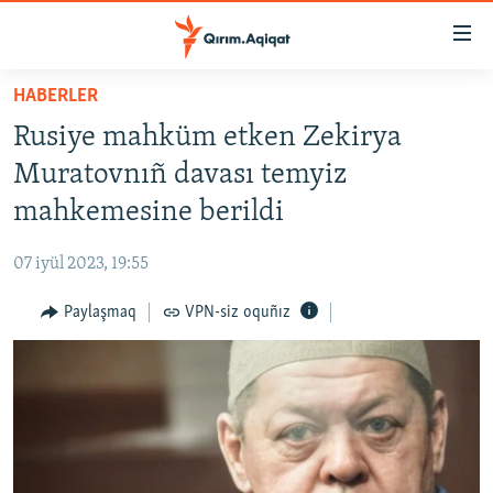
Link
açıqlığı
Esas
HABERLER
mündericege
HABERLER
Rusiye mahküm etken Zekirya
qaytmaq
SİYASET
Baş
Muratovnıñ davası temyiz
İQTİSADİYAT
navigatsiyağa
mahkemesine berildi
qaytmaq
CEMİYET
Qıdıruvğa
07 iyül 2023, 19:55
MEDENİYET
qaytmaq
Paylaşmaq
VPN-siz oquñız
İNSAN AQLARI
VİDEO
SÜRET
BLOGLAR
FİKİR