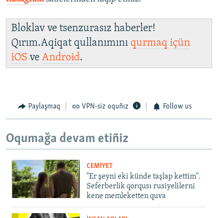
Bloklav ve tsenzurasız haberler!
Qırım.Aqiqat qullanımını
qurmaq içün
iOS
ve
Android
.
Paylaşmaq
VPN-siz oquñız
Follow us
Oqumağa devam etiñiz
CEMİYET
"Er şeyni eki künde taşlap kettim".
Seferberlik qorqusı rusiyelilerni
kene memleketten quva