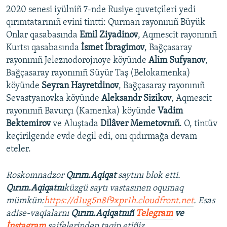
2020 senesi iyülniñ 7-nde Rusiye quvetçileri yedi
qırımtatarınıñ evini tintti: Qurman rayonınıñ Büyük
Onlar qasabasında
Emil Ziyadinov
, Aqmescit rayonınıñ
Kurtsı qasabasında
İsmet İbragimov
, Bağçasaray
rayonınıñ Jeleznodorojnoye köyünde
Alim Sufyanov
,
Bağçasaray rayonınıñ Süyür Taş (Belokamenka)
köyünde
Seyran Hayretdinov
, Bağçasaray rayonınıñ
Sevastyanovka köyünde
Aleksandr Sizikov
, Aqmescit
rayonınıñ Bavurçı (Kamenka) köyünde
Vadim
Bektemirov
ve Aluştada
Dilâver Memetovnıñ
. O, tintüv
keçirilgende evde degil edi, onı qıdırmağa devam
eteler.
Roskomnadzor
Qırım.Aqiqat
saytını blok etti.
Qırım.Aqiqatnı
küzgü saytı vastasınen oqumaq
mümkün:
https://d1ug5n8f9xpr1h.cloudfront.net
. Esas
adise-vaqialarnı
Qırım.Aqiqatnıñ
Telegram
ve
İnstagram
saifelerinden taqip etiñiz.