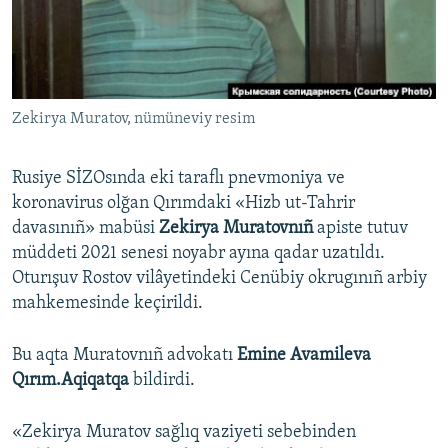
Русский
Українською
Zekirya Muratov, nümüneviy resim
QOŞULIÑIZ!
Rusiye SİZOsında eki taraflı pnevmoniya ve
koronavirus olğan Qırımdaki «Hizb ut-Tahrir
RFE/RS bütün saytları
davasınıñ» mabüsi
Zekirya Muratovnıñ
apiste tutuv
müddeti 2021 senesi noyabr ayına qadar uzatıldı.
Oturışuv Rostov vilâyetindeki Cenübiy okrugınıñ arbiy
mahkemesinde keçirildi.
Bu aqta Muratovnıñ advokatı
Emine Avamileva
Qırım.Aqiqatqa
bildirdi.
«Zekirya Muratov sağlıq vaziyeti sebebinden