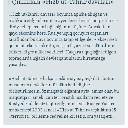
Qırımdaki «Hizb ut-Tahrir davaları»
«Hizb ut-Tahrir davası» boyunca apiske alınğan ve
mahküm etilgenlerniñ imayecileri olarnıñ taqip etilmesi
diniy sebeplernen bağlı olğanını tüşüne. Advokatlar
qayd etkenine köre, Rusiye uquq qoruyıcı organları
tarafından bu dava boyunca taqip etilgenler – ekseriyeti
qırımtatarlar ve ukrain, rus, tacik, azeri ve islâm dinini
kütken diger millet vekilleri. Halqara uquq işğal etilgen
topraqlarda işğalci devlet qanunlarını kirsetmege
yasaqlay.
«Hizb ut-Tahrir» halqara islâm siyasiy teşkilâtı, bütün
musulman devletleriniñ islâm halifeligine
birleştirilmesini öz maqsadı olğanını ayta, amma olar, bu
maqsatqa irişmek içün terroristik usullarnı red ete ve
Rusiyede adaletsiz taqip etilgenini ayta. Rusiye Yuqarı
mahkemesi 2003 senesi «Hizb ut-Tahrir» teşkilâtını 15
«terrorist» birleşme cedveline kirsetip, onı yasaq etti.