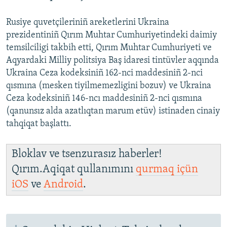
Rusiye quvetçileriniñ areketlerini Ukraina
prezidentiniñ Qırım Muhtar Cumhuriyetindeki daimiy
temsilciligi takbih etti, Qırım Muhtar Cumhuriyeti ve
Aqyardaki Milliy politsiya Baş idaresi tintüvler aqqında
Ukraina Ceza kodeksiniñ 162-nci maddesiniñ 2-nci
qısmına (mesken tiyilmemezligini bozuv) ve Ukraina
Ceza kodeksiniñ 146-ncı maddesiniñ 2-nci qısmına
(qanunsız alda azatlıqtan marum etüv) istinaden cinaiy
tahqiqat başlattı.
Bloklav ve tsenzurasız haberler!
Qırım.Aqiqat qullanımını
qurmaq içün
iOS
ve
Android
.