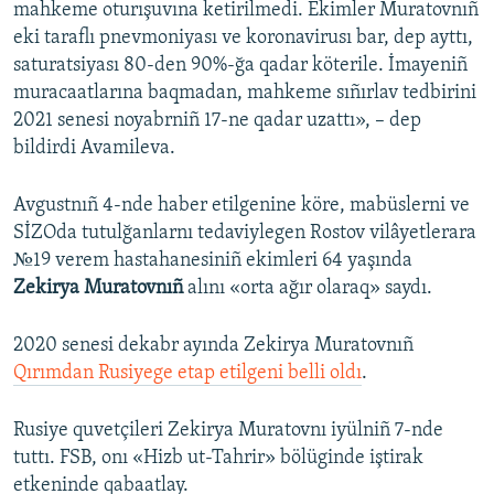
mahkeme oturışuvına ketirilmedi. Ekimler Muratovnıñ
eki taraflı pnevmoniyası ve koronavirusı bar, dep ayttı,
saturatsiyası 80-den 90%-ğa qadar köterile. İmayeniñ
muracaatlarına baqmadan, mahkeme sıñırlav tedbirini
2021 senesi noyabrniñ 17-ne qadar uzattı», – dep
bildirdi Avamileva.
Avgustnıñ 4-nde haber etilgenine köre, mabüslerni ve
SİZOda tutulğanlarnı tedaviylegen Rostov vilâyetlerara
№19 verem hastahanesiniñ ekimleri 64 yaşında
Zekirya Muratovnıñ
alını «orta ağır olaraq» saydı.
2020 senesi dekabr ayında Zekirya Muratovnıñ
Qırımdan Rusiyege etap etilgeni belli oldı
.
Rusiye quvetçileri Zekirya Muratovnı iyülniñ 7-nde
tuttı. FSB, onı «Hizb ut-Tahrir» bölüginde iştirak
etkeninde qabaatlay.