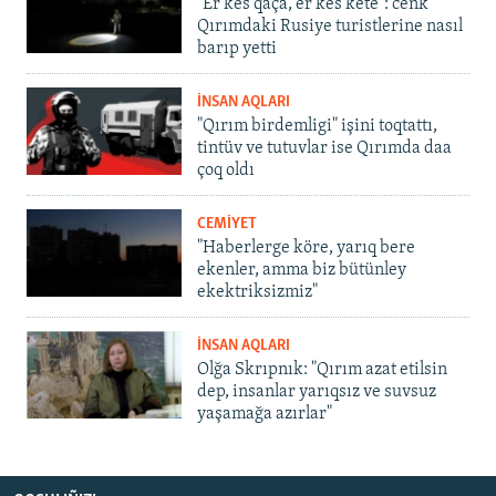
"Er kes qaça, er kes kete": cenk
Qırımdaki Rusiye turistlerine nasıl
barıp yetti
İNSAN AQLARI
"Qırım birdemligi" işini toqtattı,
tintüv ve tutuvlar ise Qırımda daa
çoq oldı
CEMİYET
"Haberlerge köre, yarıq bere
ekenler, amma biz bütünley
ekektriksizmiz"
İNSAN AQLARI
Olğa Skrıpnık: "Qırım azat etilsin
dep, insanlar yarıqsız ve suvsuz
yaşamağa azırlar"