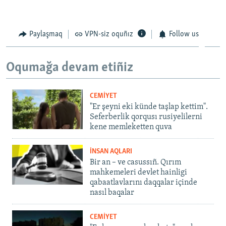
Paylaşmaq
VPN-siz oquñız
Follow us
Oqumağa devam etiñiz
CEMİYET
"Er şeyni eki künde taşlap kettim".
Seferberlik qorqusı rusiyelilerni
kene memleketten quva
İNSAN AQLARI
Bir an – ve casussıñ. Qırım
mahkemeleri devlet hainligi
qabaatlavlarını daqqalar içinde
nasıl baqalar
CEMİYET