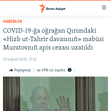
Link
açıqlığı
Esas
HABERLER
mündericege
HABERLER
COVID-19-ğa oğrağan Qırımdaki
qaytmaq
SİYASET
Baş
«Hizb ut-Tahrir davasınıñ» mabüsi
İQTİSADİYAT
navigatsiyağa
Muratovnıñ apis cezası uzatıldı
qaytmaq
CEMİYET
Qıdıruvğa
13 avgust 2021, 17:12
MEDENİYET
qaytmaq
Paylaşmaq
VPN-siz oquñız
İNSAN AQLARI
VİDEO
SÜRET
BLOGLAR
FİKİR