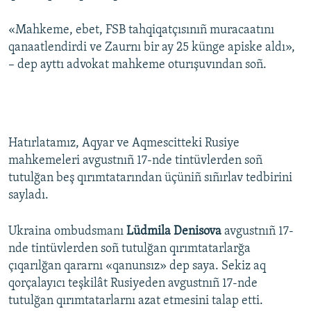
«Mahkeme, ebet, FSB tahqiqatçısınıñ muracaatını
qanaatlendirdi ve Zaurnı bir ay 25 künge apiske aldı»,
– dep ayttı advokat mahkeme oturışuvından soñ.
Hatırlatamız, Aqyar ve Aqmescitteki Rusiye
mahkemeleri avgustnıñ 17-nde tintüvlerden soñ
tutulğan beş qırımtatarından üçüniñ sıñırlav tedbirini
sayladı.
Ukraina ombudsmanı
Lüdmila Denisova
avgustnıñ 17-
nde tintüvlerden soñ tutulğan qırımtatarlarğa
çıqarılğan qararnı «qanunsız» dep saya. Sekiz aq
qorçalayıcı teşkilât Rusiyeden avgustnıñ 17-nde
tutulğan qırımtatarlarnı azat etmesini talap etti.