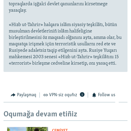
topraqlarda işğalci devlet qanunlarını kirsetmege
yasaqlay.
«Hizb ut-Tahrir» halqara islâm siyasiy teşkilâtı, bütün
musulman devletleriniñ islâm halifeligine
birleştirilmesini öz maqsadı olğanını ayta, amma olar, bu
maqsatqa irişmek içün terroristik usullarnı red ete ve
Rusiyede adaletsiz taqip etilgenini ayta. Rusiye Yuqarı
mahkemesi 2003 senesi «Hizb ut-Tahrir» teşkilâtını 15
«terrorist» birleşme cedveline kirsetip, onı yasaq etti.
Paylaşmaq
VPN-siz oquñız
Follow us
Oqumağa devam etiñiz
CEMİYET