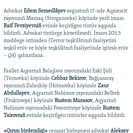
Advokat
Edem Semedlâyev
avgustnıñ 17-nde Aqmescit
rayonınıñ Mamaq (Stroganovka) köyünde yerli imam
Raif Fevziyevniñ
evinde keçirilgen tintüv aqqında
bildirdi. Advokat tintüvge kirsetilmedi. İmam 205.5
maddege istinaden (Terror teşkilâtınıñ faaliyetini
teşkil etüv ve böyle teşkilâtnıñ faaliyetinde iştirak etüv
–
QA
) qabaatlana.
Faaller Aqyarnıñ Balıqlava rayonındaki Eski Şüli
(Ternovka) köyünde
Cebbar Bekirov
, Bağçasaray
rayonınıñ Zalanköy (Holmovka) köyünde
Zaur
Abdullayev
, Aqyarnıñ Nahimov rayonındaki Belbek
(Fruktovoye) köyünde
Rustem Murasov
, Aqyarnıñ
Nahimov rayonındaki Povorotnoye köyünde
Rustem
Tairovnıñ
evinde keçirilgen tintüvler aqqında bildirdi.
«Qırım birdemligi»
cemaat birleşmesi advokat
Aleksey