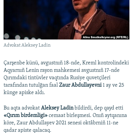
Русский
Українською
QOŞULIÑIZ!
Advokat Aleksey Ladin
Çarşenbe künü, avgustnıñ 18-nde, Kreml kontrolindeki
RFE/RS bütün saytları
Aqyarnıñ Lenin rayon mahkemesi avgustnıñ 17-nde
Qırımdaki tintüvler vaqtında Rusiye quvetçileri
tarafından tutulğan faal
Zaur Abdullayevni
1 ay ve 25
künge apiske aldı.
Bu aqta advokat
Aleksey Ladin
bildirdi, dep qayd etti
«Qırım birdemligi»
cemaat birleşmesi. Onıñ aytqanına
köre, Zaur Abdullayev 2021 senesi oktâbrniñ 11-ne
qadar apiste qalacaq.