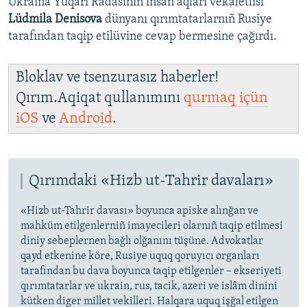
Ukraina Yuqarı Radasınıñ insan aqları vekâletlisi
Lüdmila Denisova
dünyanı qırımtatarlarnıñ Rusiye
tarafından taqip etilüvine cevap bermesine çağırdı.
Bloklav ve tsenzurasız haberler!
Qırım.Aqiqat qullanımını
qurmaq içün
iOS
ve
Android
.
Qırımdaki «Hizb ut-Tahrir davaları»
«Hizb ut-Tahrir davası» boyunca apiske alınğan ve
mahküm etilgenlerniñ imayecileri olarnıñ taqip etilmesi
diniy sebeplernen bağlı olğanını tüşüne. Advokatlar
qayd etkenine köre, Rusiye uquq qoruyıcı organları
tarafından bu dava boyunca taqip etilgenler – ekseriyeti
qırımtatarlar ve ukrain, rus, tacik, azeri ve islâm dinini
kütken diger millet vekilleri. Halqara uquq işğal etilgen