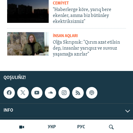
CEMİYET
"Haberlerge köre, yarıq bere
ekenler, amma biz bütünley
ekektriksizmiz"
İNSAN AQLARI
Olğa Skrıpnık: "Qırım azat etilsin
dep, insanlar yarıqsız ve suvsuz
yaşamağa azırlar"
QOŞULIÑIZ!
INFO
© Qırım.Aqiqat, 2026 | All Rights Reserved.
УКР
РУС