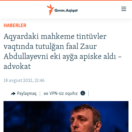
Link
açıqlığı
Esas
HABERLER
mündericege
HABERLER
Aqyardaki mahkeme tintüvler
qaytmaq
SİYASET
Baş
vaqtında tutulğan faal Zaur
İQTİSADİYAT
navigatsiyağa
Abdullayevni eki ayğa apiske aldı –
qaytmaq
CEMİYET
advokat
Qıdıruvğa
MEDENİYET
qaytmaq
18 avgust 2021, 21:46
İNSAN AQLARI
Paylaşmaq
VPN-siz oquñız
VİDEO
SÜRET
BLOGLAR
FİKİR