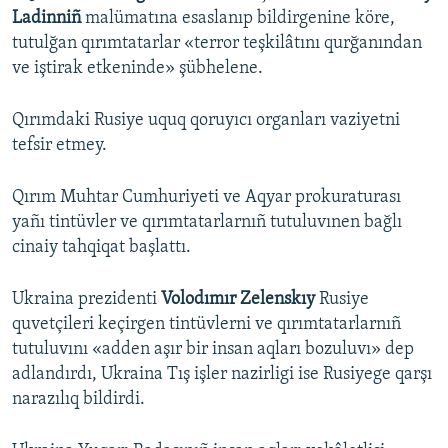
Ladinniñ
malümatına esaslanıp bildirgenine köre,
tutulğan qırımtatarlar «terror teşkilâtını qurğanından
ve iştirak etkeninde» şübhelene.
Qırımdaki Rusiye uquq qoruyıcı organları vaziyetni
tefsir etmey.
Qırım Muhtar Cumhuriyeti ve Aqyar prokuraturası
yañı tintüvler ve qırımtatarlarnıñ tutuluvınen bağlı
cinaiy tahqiqat başlattı.
Ukraina prezidenti
Volodımır Zelenskıy
Rusiye
quvetçileri keçirgen tintüvlerni ve qırımtatarlarnıñ
tutuluvını «adden aşır bir insan aqları bozuluvı» dep
adlandırdı, Ukraina Tış işler nazirligi ise Rusiyege qarşı
narazılıq bildirdi.