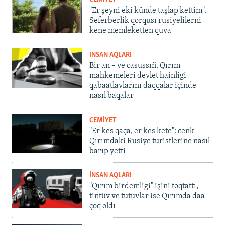
"Er şeyni eki künde taşlap kettim".
Seferberlik qorqusı rusiyelilerni
kene memleketten quva
İNSAN AQLARI
Bir an – ve casussıñ. Qırım
mahkemeleri devlet hainligi
qabaatlavlarını daqqalar içinde
nasıl baqalar
CEMİYET
"Er kes qaça, er kes kete": cenk
Qırımdaki Rusiye turistlerine nasıl
barıp yetti
İNSAN AQLARI
"Qırım birdemligi" işini toqtattı,
tintüv ve tutuvlar ise Qırımda daa
çoq oldı