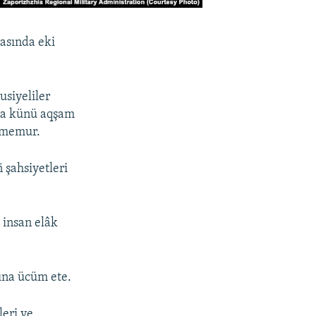
asında eki
usiyeliler
uma künü aqşam
d memur.
 şahsiyetleri
 insan elâk
rına ücüm ete.
leri ve