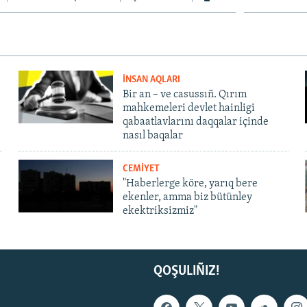
İNSAN AQLARI
Bir an – ve casussıñ. Qırım
mahkemeleri devlet hainligi
qabaatlavlarını daqqalar içinde
nasıl baqalar
CEMİYET
"Haberlerge köre, yarıq bere
ekenler, amma biz bütünley
ekektriksizmiz"
QOŞULIÑIZ!