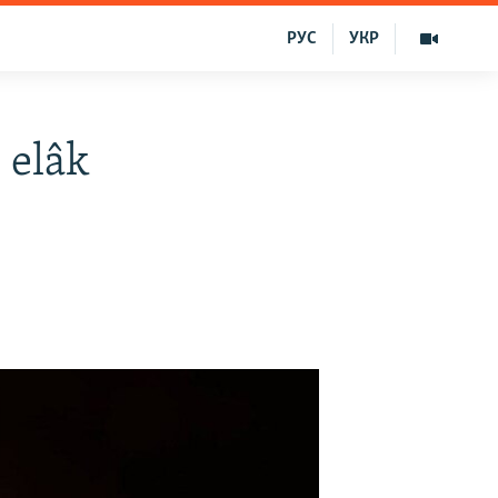
РУС
УКР
 elâk