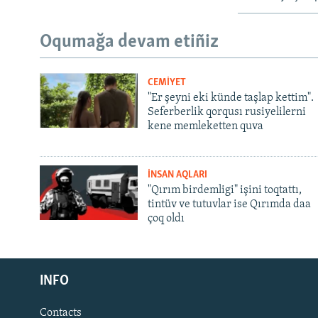
Oqumağa devam etiñiz
CEMİYET
"Er şeyni eki künde taşlap kettim".
Seferberlik qorqusı rusiyelilerni
kene memleketten quva
İNSAN AQLARI
"Qırım birdemligi" işini toqtattı,
tintüv ve tutuvlar ise Qırımda daa
çoq oldı
Русский
INFO
Українською
Contacts