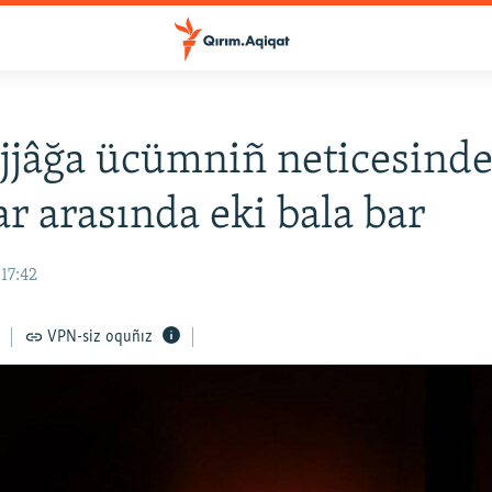
jjâğa ücümniñ neticesinde
ar arasında eki bala bar
17:42
VPN-siz oquñız