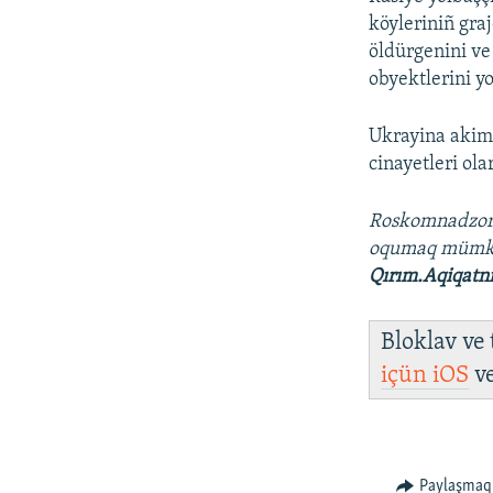
köyleriniñ gra
öldürgenini ve
obyektlerini yo
Ukrayina akimi
cinayetleri ola
Roskomnadzo
oqumaq müm
Qırım.Aqiqatn
Bloklav ve
içün
iOS
v
Paylaşmaq