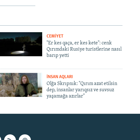
CEMİYET
"Er kes qaça, er kes kete": cenk
Qırımdaki Rusiye turistlerine nasıl
barıp yetti
İNSAN AQLARI
Olğa Skrıpnık: "Qırım azat etilsin
dep, insanlar yarıqsız ve suvsuz
yaşamağa azırlar"