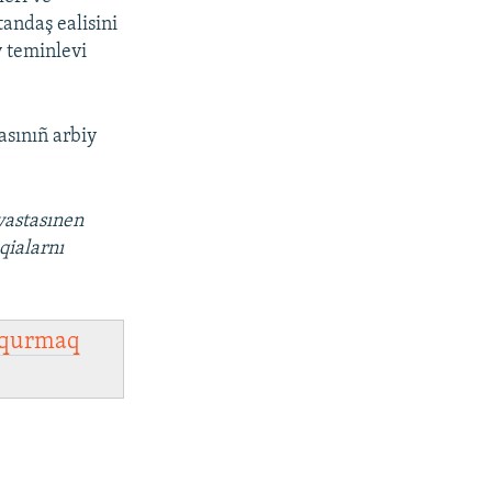
tandaş ealisini
v teminlevi
asınıñ arbiy
vastasınen
qialarnı
qurmaq