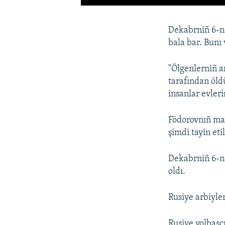
Dekabrniñ 6-nd
bala bar. Bunı 
"Ölgenlerniñ a
tarafından öl
insanlar evler
Födorovnıñ mal
şimdi tayin etil
Dekabrniñ 6-nd
oldı.
Rusiye arbiyler
Rusiye yolbaşç