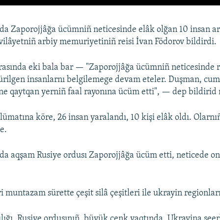
a Zaporojjâğa ücümniñ neticesinde elâk olğan 10 insan ar
vilâyetniñ arbiy memuriyetiniñ reisi İvan Födorov bildirdi.
rasında eki bala bar — "Zaporojjâğa ücümniñ neticesinde r
dürilgen insanlarnı belgilemege devam eteler. Duşman, c
ine qaytqan yerniñ faal rayonına ücüm etti", — dep bildiri
ümatına köre, 26 insan yaralandı, 10 kişi elâk oldı. Olarnıñ
e.
a aqşam Rusiye ordusı Zaporojjâğa ücüm etti, neticede on
i muntazam sürette çeşit silâ çeşitleri ile ukrayin regionla
ılığı, Rusiye ordusınıñ, büyük cenk vaqtında, Ukrayina şeer