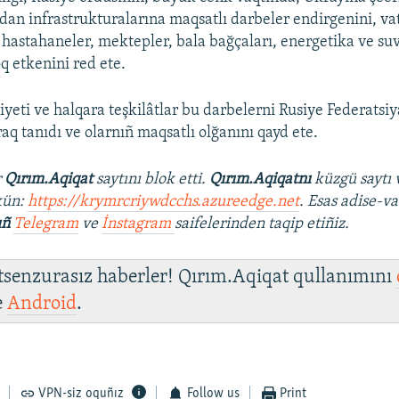
jdan infrastrukturalarına maqsatlı darbeler endirgenini, va
 hastahaneler, mektepler, bala bağçaları, energetika ve su
q etkenini red ete.
yeti ve halqara teşkilâtlar bu darbelerni Rusiye Federatsiy
raq tanıdı ve olarnıñ maqsatlı olğanını qayd ete.
r
Qırım.Aqiqat
saytını blok etti.
Qırım.Aqiqatnı
küzgü saytı 
kün:
https://krymrcriywdcchs.azureedge.net
. Esas adise-va
ıñ
Telegram
ve
İnstagram
saifelerinden taqip etiñiz.
 tsenzurasız haberler! Qırım.Aqiqat qullanımını
e
Android
.
VPN-siz oquñız
Follow us
Print