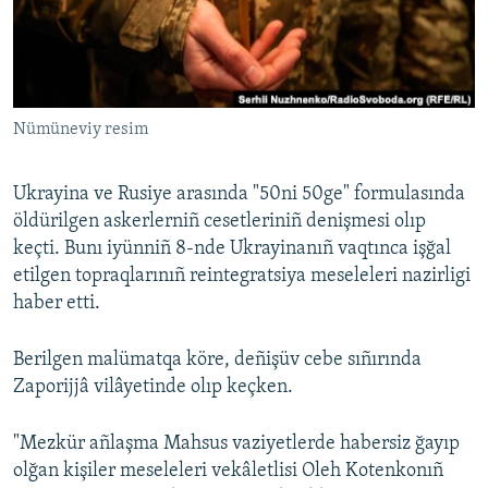
Русский
Українською
Nümüneviy resim
QOŞULIÑIZ!
Ukrayina ve Rusiye arasında "50ni 50ge" formulasında
öldürilgen askerlerniñ cesetleriniñ denişmesi olıp
RFE/RS bütün saytları
keçti. Bunı iyünniñ 8-nde Ukrayinanıñ vaqtınca işğal
etilgen topraqlarınıñ reintegratsiya meseleleri nazirligi
haber etti.
Berilgen malümatqa köre, deñişüv cebe sıñırında
Zaporijjâ vilâyetinde olıp keçken.
"Mezkür añlaşma Mahsus vaziyetlerde habersiz ğayıp
olğan kişiler meseleleri vekâletlisi Oleh Kotenkonıñ