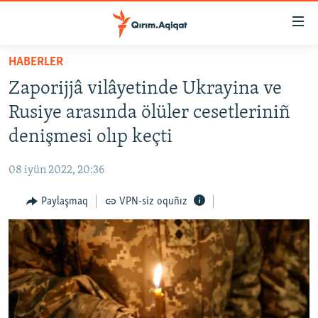
Link
açıqlığı
Esas
HABERLER
mündericege
HABERLER
Zaporijjâ vilâyetinde Ukrayina ve
qaytmaq
SİYASET
Baş
Rusiye arasında ölüler cesetleriniñ
İQTİSADİYAT
navigatsiyağa
denişmesi olıp keçti
qaytmaq
CEMİYET
Qıdıruvğa
08 iyün 2022, 20:36
MEDENİYET
qaytmaq
Paylaşmaq
VPN-siz oquñız
İNSAN AQLARI
VİDEO
SÜRET
BLOGLAR
FİKİR