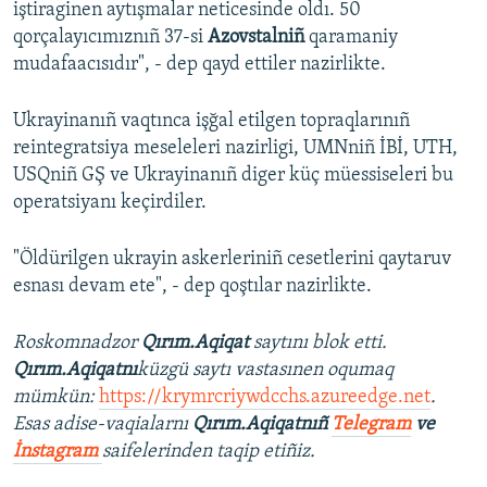
iştiraginen aytışmalar neticesinde oldı. 50
qorçalayıcımıznıñ 37-si
Azovstalniñ
qaramaniy
mudafaacısıdır", - dep qayd ettiler nazirlikte.
Ukrayinanıñ vaqtınca işğal etilgen topraqlarınıñ
reintegratsiya meseleleri nazirligi, UMNniñ İBİ, UTH,
USQniñ GŞ ve Ukrayinanıñ diger küç müessiseleri bu
operatsiyanı keçirdiler.
"Öldürilgen ukrayin askerleriniñ cesetlerini qaytaruv
esnası devam ete", - dep qoştılar nazirlikte.
Roskomnadzor
Qırım.Aqiqat
saytını blok etti.
Qırım.Aqiqatnı
küzgü saytı vastasınen oqumaq
mümkün:
https://krymrcriywdcchs.azureedge.net
.
Esas adise-vaqialarnı
Qırım.Aqiqatnıñ
Telegram
ve
İnstagram
saifelerinden taqip etiñiz.