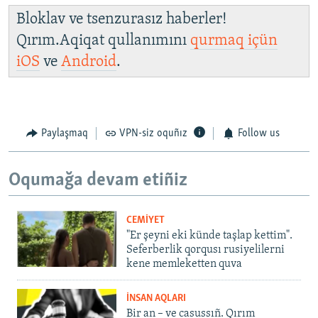
Bloklav ve tsenzurasız haberler!
Qırım.Aqiqat qullanımını
qurmaq içün
iOS
ve
Android
.
Paylaşmaq
VPN-siz oquñız
Follow us
Oqumağa devam etiñiz
CEMİYET
"Er şeyni eki künde taşlap kettim".
Seferberlik qorqusı rusiyelilerni
kene memleketten quva
İNSAN AQLARI
Bir an – ve casussıñ. Qırım