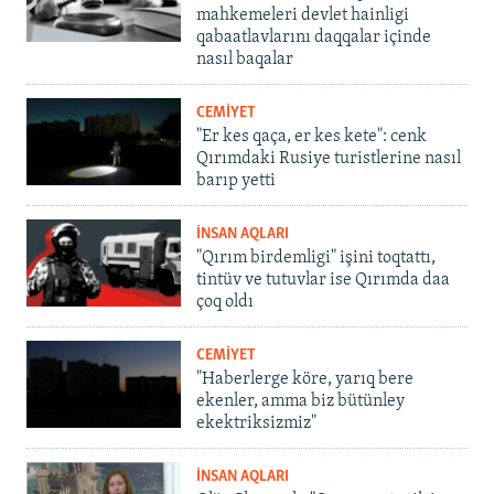
mahkemeleri devlet hainligi
qabaatlavlarını daqqalar içinde
nasıl baqalar
CEMİYET
"Er kes qaça, er kes kete": cenk
Qırımdaki Rusiye turistlerine nasıl
barıp yetti
İNSAN AQLARI
"Qırım birdemligi" işini toqtattı,
tintüv ve tutuvlar ise Qırımda daa
çoq oldı
CEMİYET
"Haberlerge köre, yarıq bere
ekenler, amma biz bütünley
ekektriksizmiz"
İNSAN AQLARI