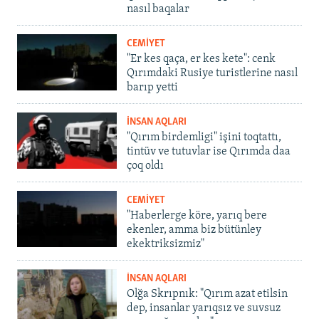
nasıl baqalar
CEMİYET
"Er kes qaça, er kes kete": cenk
Qırımdaki Rusiye turistlerine nasıl
barıp yetti
İNSAN AQLARI
"Qırım birdemligi" işini toqtattı,
tintüv ve tutuvlar ise Qırımda daa
çoq oldı
CEMİYET
"Haberlerge köre, yarıq bere
ekenler, amma biz bütünley
ekektriksizmiz"
İNSAN AQLARI
Olğa Skrıpnık: "Qırım azat etilsin
dep, insanlar yarıqsız ve suvsuz