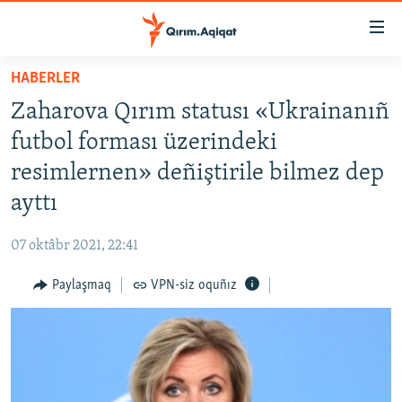
Link
açıqlığı
Esas
HABERLER
mündericege
HABERLER
Zaharova Qırım statusı «Ukrainanıñ
qaytmaq
SİYASET
Baş
futbol forması üzerindeki
İQTİSADİYAT
navigatsiyağa
resimlernen» deñiştirile bilmez dep
qaytmaq
CEMİYET
ayttı
Qıdıruvğa
MEDENİYET
qaytmaq
07 oktâbr 2021, 22:41
İNSAN AQLARI
Paylaşmaq
VPN-siz oquñız
VİDEO
SÜRET
BLOGLAR
FİKİR