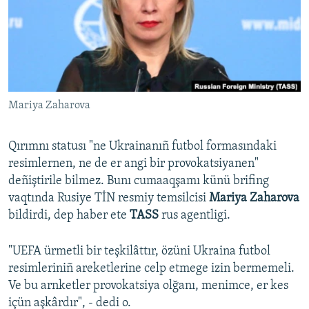
Русский
Українською
QOŞULIÑIZ!
Mariya Zaharova
Qırımnı statusı "ne Ukrainanıñ futbol formasındaki
RFE/RS bütün saytları
resimlernen, ne de er angi bir provokatsiyanen"
deñiştirile bilmez. Bunı cumaaqşamı künü brifing
vaqtında Rusiye TİN resmiy temsilcisi
Mariya Zaharova
bildirdi, dep haber ete
TASS
rus agentligi.
"UEFA ürmetli bir teşkilâttır, özüni Ukraina futbol
resimleriniñ areketlerine celp etmege izin bermemeli.
Ve bu arnketler provokatsiya olğanı, menimce, er kes
içün aşkârdır", - dedi o.