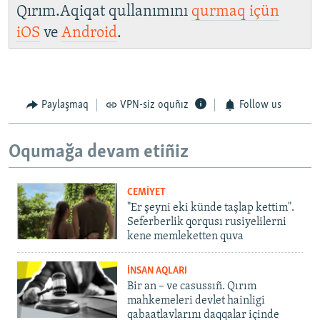
Qırım.Aqiqat qullanımını
qurmaq içün
iOS
ve
Android
.
Paylaşmaq
VPN-siz oquñız
Follow us
Oqumağa devam etiñiz
CEMİYET
"Er şeyni eki künde taşlap kettim".
Seferberlik qorqusı rusiyelilerni
kene memleketten quva
İNSAN AQLARI
Bir an – ve casussıñ. Qırım
mahkemeleri devlet hainligi
qabaatlavlarını daqqalar içinde