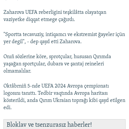
Zaharova UEFA reberligini teşkilâtta olayatqan
vaziyetke diqqat etmege çağırdı.
"Sportta tecavuziy, intiqamcı ve ekstremist ğayeler içün
yer degil", - dep qayd etti Zaharova.
Onıñ sözlerine köre, sprotçular, hususan Qırımda
yaşağan sportçular, dubara ve şantaj reineleri
olmamalılar.
Oktâbrniñ 5-nde UEFA 2024 Avropa çempionatı
logosını tanıttı. Tedbir vaqtında Avropa haritası
kösterildi, anda Qırım Ukraian toprağı kibi qayd etilgen
edi.
Bloklav ve tsenzurasız haberler!