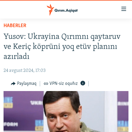
Link
açıqlığı
Esas
HABERLER
mündericege
HABERLER
Yusov: Ukrayina Qırımnı qaytaruv
qaytmaq
SİYASET
Baş
ve Keriç köprüni yoq etüv planını
İQTİSADİYAT
navigatsiyağa
azırladı
qaytmaq
CEMİYET
Qıdıruvğa
24 avgust 2024, 17:03
MEDENİYET
qaytmaq
Paylaşmaq
VPN-siz oquñız
İNSAN AQLARI
VİDEO
SÜRET
BLOGLAR
FİKİR