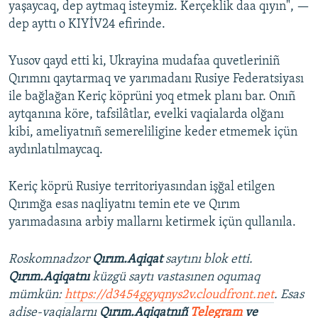
yaşaycaq, dep aytmaq isteymiz. Kerçeklik daa qıyın", —
dep ayttı o KIYİV24 efirinde.
Yusov qayd etti ki, Ukrayina mudafaa quvetleriniñ
Qırımnı qaytarmaq ve yarımadanı Rusiye Federatsiyası
ile bağlağan Keriç köprüni yoq etmek planı bar. Onıñ
aytqanına köre, tafsilâtlar, evelki vaqialarda olğanı
kibi, ameliyatnıñ semereliligine keder etmemek içün
aydınlatılmaycaq.
Keriç köprü Rusiye territoriyasından işğal etilgen
Qırımğa esas naqliyatnı temin ete ve Qırım
yarımadasına arbiy mallarnı ketirmek içün qullanıla.
Roskomnadzor
Qırım.Aqiqat
saytını blok etti.
Qırım.Aqiqatnı
küzgü saytı vastasınen oqumaq
mümkün:
https://d3454ggyqnys2v.cloudfront.net
. Esas
adise-vaqialarnı
Qırım.Aqiqatnıñ
Telegram
ve