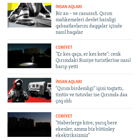
İNSAN AQLARI
Bir an – ve casussıñ. Qırım
mahkemeleri devlet hainligi
qabaatlavlarını daqqalar içinde
nasıl baqalar
CEMİYET
"Er kes qaça, er kes kete": cenk
Qırımdaki Rusiye turistlerine nasıl
barıp yetti
İNSAN AQLARI
"Qırım birdemligi" işini toqtattı,
tintüv ve tutuvlar ise Qırımda daa
çoq oldı
CEMİYET
"Haberlerge köre, yarıq bere
ekenler, amma biz bütünley
ekektriksizmiz"