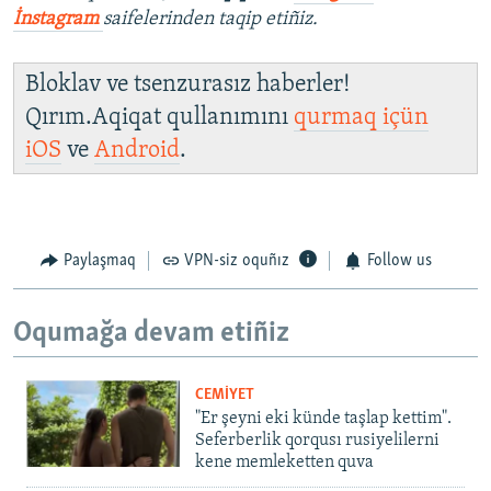
İnstagram
saifelerinden taqip etiñiz.
Bloklav ve tsenzurasız haberler!
Qırım.Aqiqat qullanımını
qurmaq içün
iOS
ve
Android
.
Paylaşmaq
VPN-siz oquñız
Follow us
Oqumağa devam etiñiz
CEMİYET
"Er şeyni eki künde taşlap kettim".
Seferberlik qorqusı rusiyelilerni
kene memleketten quva