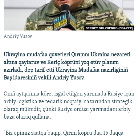
Русский
Українською
Andriy Yusov
QOŞULIÑIZ!
Ukrayina mudafaa quvetleri Qırımnı Ukraina nezareti
altına qaytaruv ve Keriç köprüni yoq etüv planını
RFE/RS bütün saytları
azırladı, dep tarif etti Ukrayina Mudafaa nazirliginiñ
Baş idaresiniñ vekili Andriy Yusov.
Onıñ aytqanına köre, işğal etilgen yarımada Rusiye içün
arbiy logistika ve tedarik noqtaiy-nazarından strategik
olaraq müimdir, çünki Rusiye ordusı yarımadanı arbiy
baza olaraq qullana.
"Biz epimiz saatqa baqıp, Qırım köprü daa 15 daqqa