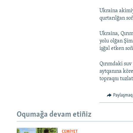
Ukraina akimiy
qurtarılğan so
Ukraina, Qırım
yolu olğan Şim
işğal etken so
Qırımdaki suv 
aytqanına köre
topraqnı tuzla
Paylaşmaq
Oqumağa devam etiñiz
CEMİYET