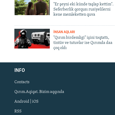
"Er şeyni eki künde taşlap kettim".
Seferberlik qorqusı rusiyelilerni
kene memleketten quva
İNSAN AQLARI
"Qırım birdemligi" işini toqtattı,
tintüv ve tutuvlar ise Qırımda daa
çoq oldı
Русский
INFO
Українською
Contacts
QOŞULIÑIZ!
Qırım.Aqiqat. Bizim aqqında
Android | iOS
RSS