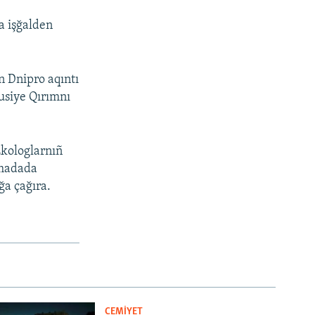
a işğalden
n Dnipro aqıntı
usiye Qırımnı
Ekologlarnıñ
ımadada
ğa çağıra.
CEMİYET