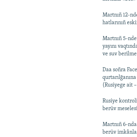
Martnıñ 12-nde
hatlarınıñ esk
Martnıñ 5-nde
yayını vaqtınd
ve suv berilmes
Daa soñra Fac
qurtarılğanına
(Rusiyege ait 
Rusiye kontrol
berüv meselesin
Martnıñ 6-nda 
berüv imkânla