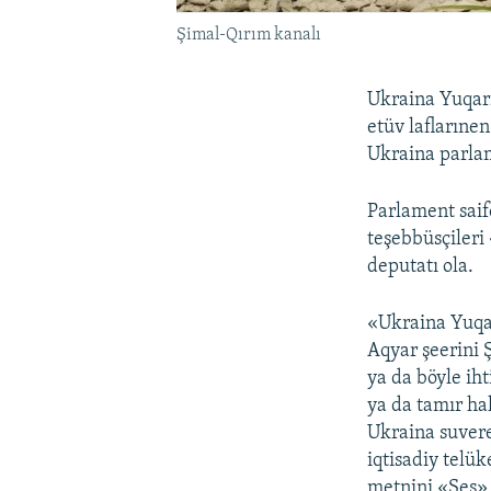
Şimal-Qırım kanalı
Ukraina Yuqarı
etüv laflarıne
Ukraina parla
Parlament saif
teşebbüsçileri
deputatı ola.
«Ukraina Yuqar
Aqyar şeerini 
ya da böyle iht
ya da tamır ha
Ukraina suvere
iqtisadiy telük
metnini «Ses» f