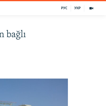
РУС
УКР
n bağlı