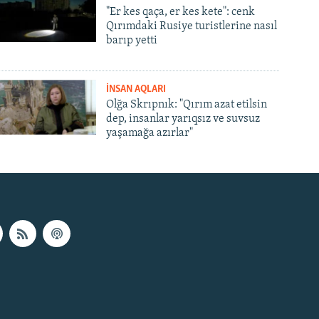
"Er kes qaça, er kes kete": cenk
Qırımdaki Rusiye turistlerine nasıl
barıp yetti
İNSAN AQLARI
Olğa Skrıpnık: "Qırım azat etilsin
dep, insanlar yarıqsız ve suvsuz
yaşamağa azırlar"