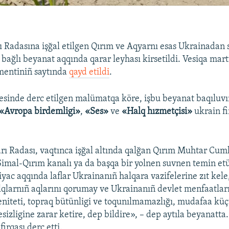
 Radasına işğal etilgen Qırım ve Aqyarnı esas Ukrainadan
n bağlı beyanat aqqında qarar leyhası kirsetildi. Vesiqa mar
mentiniñ saytında
qayd etildi
.
esinde derc etilgen malümatqa köre, işbu beyanat baqıluvı
«Avropa birdemligi»
,
«Ses»
ve
«Halq hızmetçisi»
ukrain fi
ı Radası, vaqtınca işğal altında qalğan Qırım Muhtar Cum
Şimal-Qırım kanalı ya da başqa bir yolnen suvnen temin etüv
iyac aqqında laflar Ukrainanıñ halqara vazifelerine zıt kele,
lqlarnıñ aqlarını qorumay ve Ukrainanıñ devlet menfaatları
niteti, topraq bütünligi ve toqunılmamazlığı, mudafaa küç
esizligine zarar ketire, dep bildire», – dep aytıla beyanatta
irqası derc etti.