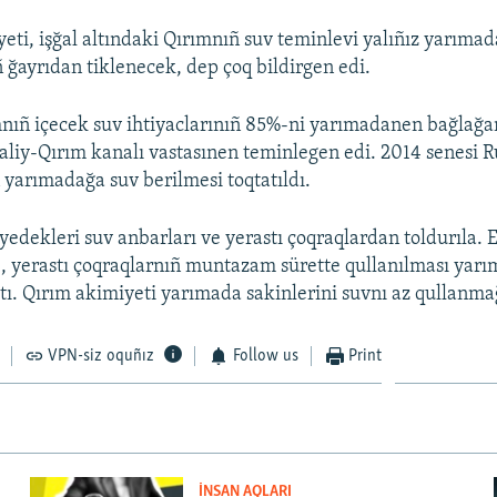
eti, işğal altındaki Qırımnıñ suv teminlevi yalıñız yarımad
ñ ğayrıdan tiklenecek, dep çoq bildirgen edi.
nıñ içecek suv ihtiyaclarınıñ 85%-ni yarımadanen bağlağa
aliy-Qırım kanalı vastasınen teminlegen edi. 2014 senesi R
ñ yarımadağa suv berilmesi toqtatıldı.
yedekleri suv anbarları ve yerastı çoqraqlardan toldurıla. 
, yerastı çoqraqlarnıñ muntazam sürette qullanılması yar
ttı. Qırım akimiyeti yarımada sakinlerini suvnı az qullanma
VPN-siz oquñız
Follow us
Print
İNSAN AQLARI