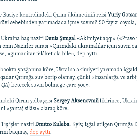
 Rusiye kontrolindeki Qırım ükümetiniñ reisi
Yuriy Gotsa
irüvi sebebinden yarımadada içme suvınıñ 50 fayızı coyula, 
 Ukraina baş naziri
Denis Şmıgal
«Akimiyet aqqı» («Pravo 
a onıñ Nazirler şurası «Qırımdaki ukrainalılar içün suvnı 
e, «gumanitar felâket ola bile», dep ayttı.
ebookta yazğanına köre, Ukraina akimiyeti yarımada işğal
 qadar Qırımğa suv berip olamay, çünki «insanlarğa ve arb
–
QA
) ketecek suvnı bölmege çare yoq».
indeki Qırım yolbaşçısı
Sergey Aksenovnıñ
fikirince, Ukrai
i «şantaj silâsı» olaraq köre.
Tış işler naziri
Dmıtro Kuleba
, Kyiv, işğal etilgen Qırımğa 
rını baqmay,
dep ayttı
.