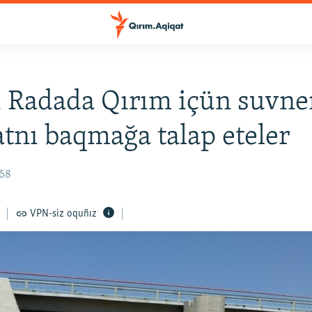
 Radada Qırım içün suvne
tnı baqmağa talap eteler
:58
VPN-siz oquñız