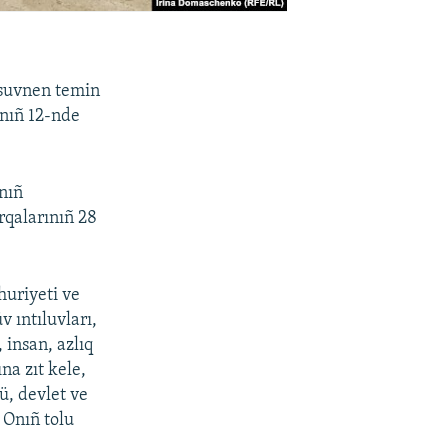
 suvnen temin
tnıñ 12-nde
nıñ
rqalarınıñ 28
huriyeti ve
 ıntıluvları,
 insan, azlıq
na zıt kele,
ü, devlet ve
. Onıñ tolu