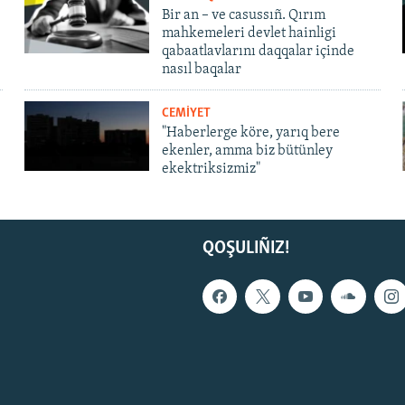
Bir an – ve casussıñ. Qırım
mahkemeleri devlet hainligi
qabaatlavlarını daqqalar içinde
nasıl baqalar
CEMİYET
"Haberlerge köre, yarıq bere
ekenler, amma biz bütünley
ekektriksizmiz"
QOŞULIÑIZ!