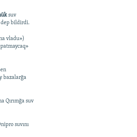
nük
suv
dep bildirdi.
na vladu»)
qapatmaycaq»
den
iy bazalarğa
na Qırımğa suv
Dnipro suvını