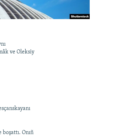
vnı
znâk ve Oleksiy
Pesçanskayanı
 boşattı. Onıñ