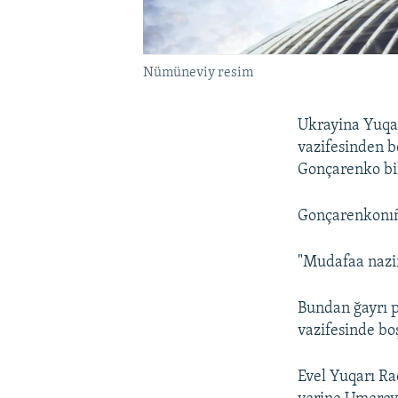
Nümüneviy resim
Ukrayina Yuqa
vazifesinden b
Gonçarenko bil
Gonçarenkonıñ 
"Mudafaa naziri
Bundan ğayrı p
vazifesinde bo
Evel Yuqarı Ra