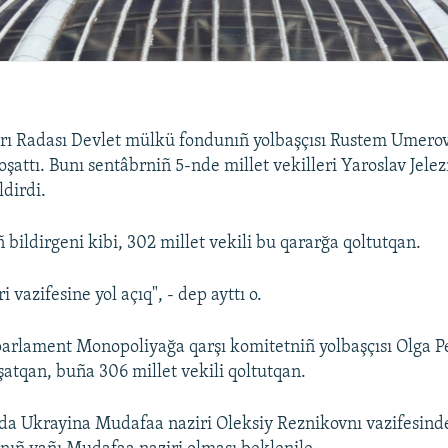
rı Radası Devlet mülkü fondunıñ yolbaşçısı Rustem Umero
oşattı. Bunı sentâbrniñ 5-nde millet vekilleri Yaroslav Jele
dirdi.
bildirgeni kibi, 302 millet vekili bu qararğa qoltutqan.
 vazifesine yol açıq", - dep ayttı o.
arlament Monopoliyağa qarşı komitetniñ yolbaşçısı Olga 
şatqan, buña 306 millet vekili qoltutqan.
da Ukrayina Mudafaa naziri Oleksiy Reznikovnı vazifesinde