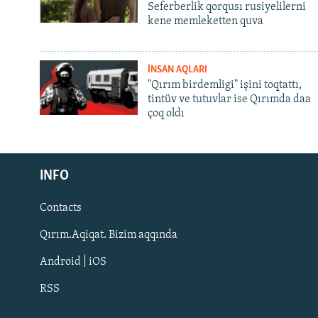
Seferberlik qorqusı rusiyelilerni
kene memleketten quva
İNSAN AQLARI
"Qırım birdemligi" işini toqtattı,
tintüv ve tutuvlar ise Qırımda daa
çoq oldı
Русский
INFO
Українською
Contacts
QOŞULIÑIZ!
Qırım.Aqiqat. Bizim aqqında
Android | iOS
RSS
RFE/RS bütün saytları