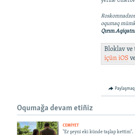
yerine Umerovn
Roskomnadzo
oqumaq müm
Qırım.Aqiqatn
Bloklav ve
içün
iOS
v
Paylaşmaq
Oqumağa devam etiñiz
CEMİYET
"Er şeyni eki künde taşlap kettim".