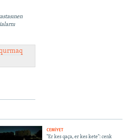
vastasınen
ialarnı
qurmaq
CEMİYET
"Er kes qaça, er kes kete": cenk