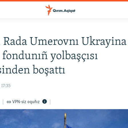
 Rada Umerovnı Ukrayina 
fondunıñ yolbaşçısı
sinden boşattı
 17:35
VPN-siz oquñız