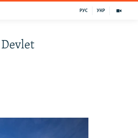
РУС
УКР
Devlet