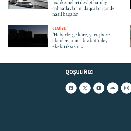
mahkemeleri devlet hainligi
qabaatlavlarını daqqalar içinde
nasıl baqalar
CEMİYET
"Haberlerge köre, yarıq bere
ekenler, amma biz bütünley
ekektriksizmiz"
QOŞULIÑIZ!