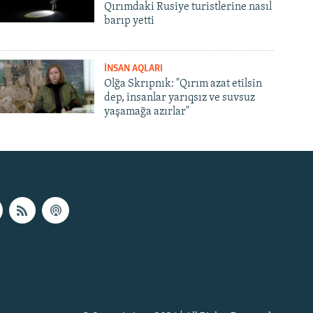
Qırımdaki Rusiye turistlerine nasıl
barıp yetti
İNSAN AQLARI
Olğa Skrıpnık: "Qırım azat etilsin
dep, insanlar yarıqsız ve suvsuz
yaşamağa azırlar"