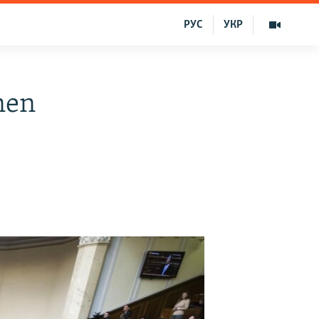
РУС
УКР
nen