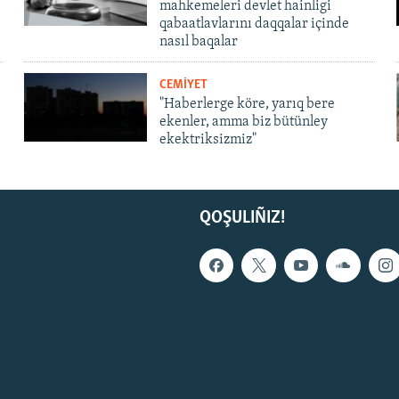
mahkemeleri devlet hainligi
qabaatlavlarını daqqalar içinde
nasıl baqalar
CEMİYET
"Haberlerge köre, yarıq bere
ekenler, amma biz bütünley
ekektriksizmiz"
QOŞULIÑIZ!