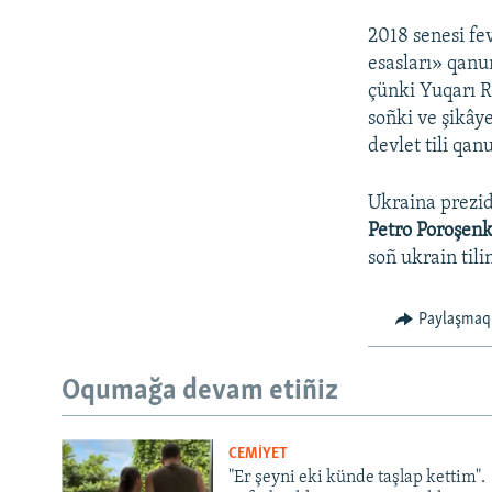
2018 senesi fe
esasları» qanu
çünki Yuqarı R
soñki ve şikây
devlet tili qan
Ukraina prezid
Petro Poroşen
soñ ukrain tili
Paylaşmaq
Oqumağa devam etiñiz
CEMİYET
"Er şeyni eki künde taşlap kettim".