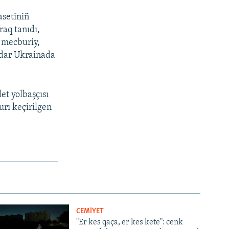
asetiniñ
raq tanıdı,
 mecburiy,
qadar Ukrainada
et yolbaşçısı
urı keçirilgen
CEMİYET
"Er kes qaça, er kes kete": cenk