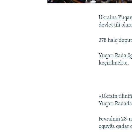
Ukraina Yuqarı
devlet tili ola
278 halq deputa
Yuqarı Rada ög
keçirilmekte.
«Ukrain tiliniñ
Yuqarı Radada 
Fevralniñ 28-n
oquvğa qadar q