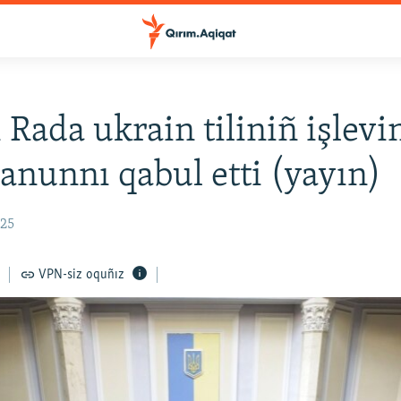
 Rada ukrain tiliniñ işlevi
qanunnı qabul etti (yayın)
:25
VPN-siz oquñız