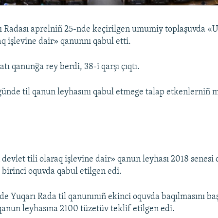
 Radası aprelniñ 25-nde keçirilgen umumiy toplaşuvda «Uk
raq işlevine dair» qanunnı qabul etti.
tı qanunğa rey berdi, 38-i qarşı çıqtı.
ünde til qanun leyhasını qabul etmege talap etkenlerniñ m
 devlet tili olaraq işlevine dair» qanun leyhası 2018 senesi
birinci oquvda qabul etilgen edi.
de Yuqarı Rada til qanunınıñ ekinci oquvda baqılmasını başl
anun leyhasına 2100 tüzetüv teklif etilgen edi.