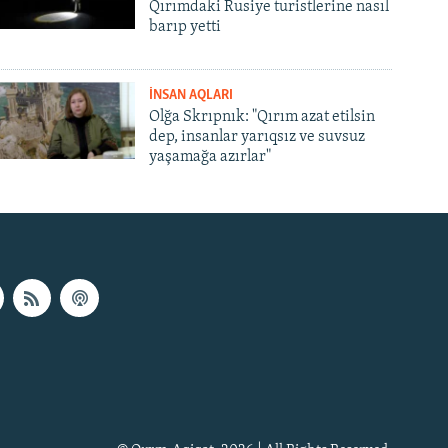
Qırımdaki Rusiye turistlerine nasıl
barıp yetti
İNSAN AQLARI
Olğa Skrıpnık: "Qırım azat etilsin
dep, insanlar yarıqsız ve suvsuz
yaşamağa azırlar"