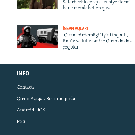
Seferberlik qorqusı rusiyelilerni
kene memleketten quva
İNSAN AQLARI
"Qırım birdemligi" işini toqtattı,
tintüv ve tutuvlar ise Qırımda daa
çoq oldı
Русский
INFO
Українською
Contacts
QOŞULIÑIZ!
Qırım.Aqiqat. Bizim aqqında
Android | iOS
RSS
RFE/RS bütün saytları