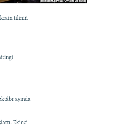
rain tiliniñ
itingi
 oktâbr ayında
attı. Ekinci