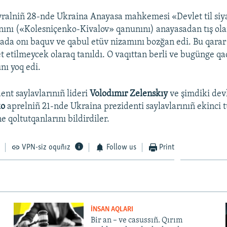
vralniñ 28-nde Ukraina Anayasa mahkemesi «Devlet til siy
nını («Kolesniçenko-Kivalov» qanunını) anayasadan tış ola
ada onı baquv ve qabul etüv nizamını bozğan edi. Bu qarar
et etilmeycek olaraq tanıldı. O vaqıttan berli ve bugünge 
unı yoq edi.
ent saylavlarınıñ lideri
Volodımır Zelenskıy
ve şimdiki devl
ko
aprelniñ 21-nde Ukraina prezidenti saylavlarınıñ ekinci t
ne qoltutqanlarını bildirdiler.
VPN-siz oquñız
Follow us
Print
İNSAN AQLARI
Bir an – ve casussıñ. Qırım