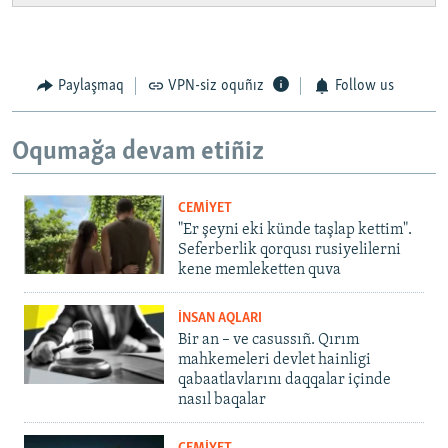
Paylaşmaq
VPN-siz oquñız
Follow us
Oqumağa devam etiñiz
CEMİYET
"Er şeyni eki künde taşlap kettim".
Seferberlik qorqusı rusiyelilerni
kene memleketten quva
İNSAN AQLARI
Bir an – ve casussıñ. Qırım
mahkemeleri devlet hainligi
qabaatlavlarını daqqalar içinde
nasıl baqalar