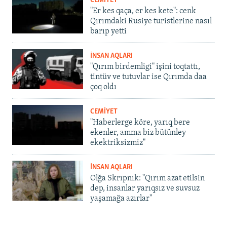
CEMİYET
"Er kes qaça, er kes kete": cenk
Qırımdaki Rusiye turistlerine nasıl
barıp yetti
İNSAN AQLARI
"Qırım birdemligi" işini toqtattı,
tintüv ve tutuvlar ise Qırımda daa
çoq oldı
CEMİYET
"Haberlerge köre, yarıq bere
ekenler, amma biz bütünley
ekektriksizmiz"
İNSAN AQLARI
Olğa Skrıpnık: "Qırım azat etilsin
dep, insanlar yarıqsız ve suvsuz
yaşamağa azırlar"