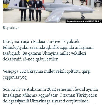
Русский
Українською
Bayraktar
QOŞULIÑIZ!
Ukrayina Yuqarı Radası Türkiye ile yüksek
tehnologiyalar saasında işbirlik aqqında añlaşmanı
RFE/RS bütün saytları
tasdıqladı. Bu qararnı Ukrayina millet vekilleri
dekabrniñ 13-nde qabul ettiler.
Vesiqağa 332 Ukrayina millet vekili qoltuttı, qarşı
çıqqanlar yoq.
Söz, Kıyiv ve Ankaranıñ 2022 senesiniñ fevral ayında
imzalağan añlaşma aqqındadır. O zaman Türkiyeden
delegatsiyanıñ Ukrayinağa ziyareti çerçivesinde