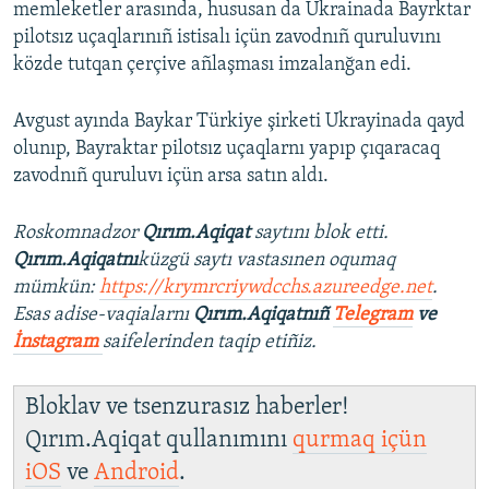
memleketler arasında, hususan da Ukrainada Bayrktar
pilotsız uçaqlarınıñ istisalı içün zavodnıñ quruluvını
közde tutqan çerçive añlaşması imzalanğan edi.
Avgust ayında Baykar Türkiye şirketi Ukrayinada qayd
olunıp, Bayraktar pilotsız uçaqlarnı yapıp çıqaracaq
zavodnıñ quruluvı içün arsa satın aldı.
Roskomnadzor
Qırım.Aqiqat
saytını blok etti.
Qırım.Aqiqatnı
küzgü saytı vastasınen oqumaq
mümkün:
https://krymrcriywdcchs.azureedge.net
.
Esas adise-vaqialarnı
Qırım.Aqiqatnıñ
Telegram
ve
İnstagram
saifelerinden taqip etiñiz.
Bloklav ve tsenzurasız haberler!
Qırım.Aqiqat qullanımını
qurmaq içün
iOS
ve
Android
.