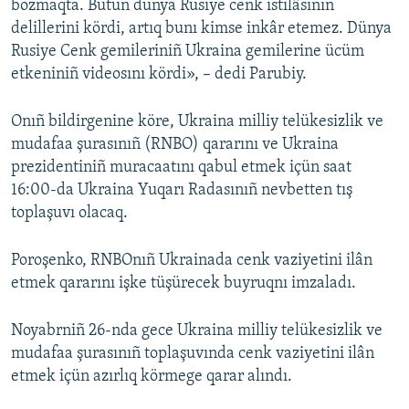
bozmaqta. Bütün dünya Rusiye cenk istilâsınıñ
delillerini kördi, artıq bunı kimse inkâr etemez. Dünya
Rusiye Cenk gemileriniñ Ukraina gemilerine ücüm
etkeniniñ videosını kördi», – dedi Parubiy.
Onıñ bildirgenine köre, Ukraina milliy telükesizlik ve
mudafaa şurasınıñ (RNBO) qararını ve Ukraina
prezidentiniñ muracaatını qabul etmek içün saat
16:00-da Ukraina Yuqarı Radasınıñ nevbetten tış
toplaşuvı olacaq.
Poroşenko, RNBOnıñ Ukrainada cenk vaziyetini ilân
etmek qararını işke tüşürecek buyruqnı imzaladı.
Noyabrniñ 26-nda gece Ukraina milliy telükesizlik ve
mudafaa şurasınıñ toplaşuvında cenk vaziyetini ilân
etmek içün azırlıq körmege qarar alındı.