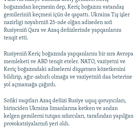
boğazından keçmesin dep, Keriç boğazını vatandaş
gemileriniñ keçmesi içün de qapattı. Ukraina Tış işler
nazirligi noyabrniñ 25-nde olğan adiseden soñ
Rusiyeniñ Qara ve Azaq deñizlerinde yapqanlarını
tenqit etti.
Rusiyeniñ Keriç boğazında yapqanlarını bir sıra Avropa
memleketi ve ABD tenqit eteler. NATO, vaziyetni ve
Keriç boğazındaki adiselerni diqqatnen közetkenini
bildirip, ağır-sabırlı olmağa ve vaziyetniñ daa beterine
yol açmamağa çağırdı.
Soñki vaqıtları Azaq deñizi Rusiye uquq qoruyıcıları,
birinciden Ukraina limanlarına ketken ve andan
kelgen gemilerni tutqan sıñırcıları, tarafından yapılğan
provokatsiyalarnıñ yeri oldı.