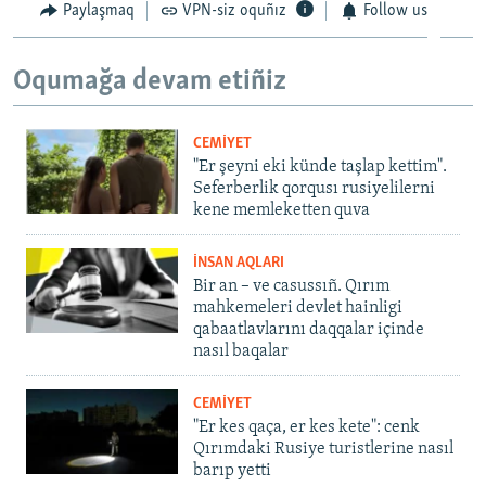
Paylaşmaq
VPN-siz oquñız
Follow us
Oqumağa devam etiñiz
CEMİYET
"Er şeyni eki künde taşlap kettim".
Seferberlik qorqusı rusiyelilerni
kene memleketten quva
İNSAN AQLARI
Bir an – ve casussıñ. Qırım
mahkemeleri devlet hainligi
qabaatlavlarını daqqalar içinde
nasıl baqalar
CEMİYET
"Er kes qaça, er kes kete": cenk
Qırımdaki Rusiye turistlerine nasıl
barıp yetti