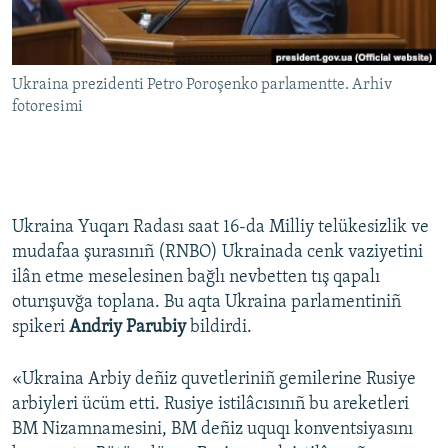
Русский
Українською
Ukraina prezidenti Petro Poroşenko parlamentte. Arhiv
fotoresimi
QOŞULIÑIZ!
RFE/RS bütün saytları
Ukraina Yuqarı Radası saat 16-da Milliy telükesizlik ve
mudafaa şurasınıñ (RNBO) Ukrainada cenk vaziyetini
ilân etme meselesinen bağlı nevbetten tış qapalı
oturışuvğa toplana. Bu aqta Ukraina parlamentiniñ
spikeri
Andriy Parubiy
bildirdi.
«Ukraina Arbiy deñiz quvetleriniñ gemilerine Rusiye
arbiyleri ücüm etti. Rusiye istilâcısınıñ bu areketleri
BM Nizamnamesini, BM deñiz uquqı konventsiyasını