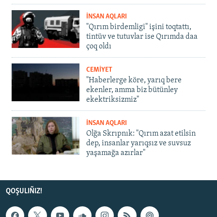
İNSAN AQLARI
"Qırım birdemligi" işini toqtattı,
tintüv ve tutuvlar ise Qırımda daa
çoq oldı
CEMİYET
"Haberlerge köre, yarıq bere
ekenler, amma biz bütünley
ekektriksizmiz"
İNSAN AQLARI
Olğa Skrıpnık: "Qırım azat etilsin
dep, insanlar yarıqsız ve suvsuz
yaşamağa azırlar"
QOŞULIÑIZ!