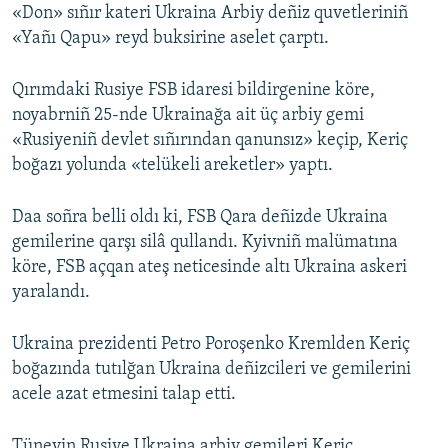
«Don» sıñır kateri Ukraina Arbiy deñiz quvetleriniñ
«Yañı Qapu» reyd buksirine aselet çarptı.
Qırımdaki Rusiye FSB idaresi bildirgenine köre,
noyabrniñ 25-nde Ukrainağa ait üç arbiy gemi
«Rusiyeniñ devlet sıñırından qanunsız» keçip, Keriç
boğazı yolunda «telükeli areketler» yaptı.
Daa soñra belli oldı ki, FSB Qara deñizde Ukraina
gemilerine qarşı silâ qullandı. Kyivniñ malümatına
köre, FSB açqan ateş neticesinde altı Ukraina askeri
yaralandı.
Ukraina prezidenti Petro Poroşenko Kremlden Keriç
boğazında tutılğan Ukraina deñizcileri ve gemilerini
acele azat etmesini talap etti.
Tünevin Rusiye Ukraina arbiy gemileri Keriç