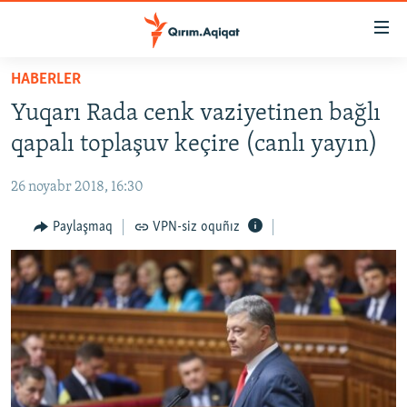
Link
açıqlığı
Esas
HABERLER
mündericege
HABERLER
Yuqarı Rada cenk vaziyetinen bağlı
qaytmaq
SİYASET
Baş
qapalı toplaşuv keçire (canlı yayın)
İQTİSADİYAT
navigatsiyağa
qaytmaq
26 noyabr 2018, 16:30
CEMİYET
Qıdıruvğa
MEDENİYET
Paylaşmaq
VPN-siz oquñız
qaytmaq
İNSAN AQLARI
VİDEO
SÜRET
BLOGLAR
FİKİR