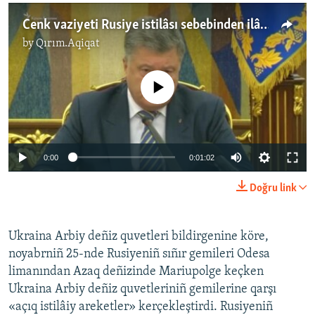
Cenk vaziyeti Rusiye istilâsı sebebinden ilân etile – Poroşenko
by
Qırım.Aqiqat
No media source currently available
0:00
0:01:02
Doğru link
Ukraina Arbiy deñiz quvetleri bildirgenine köre,
noyabrniñ 25-nde Rusiyeniñ sıñır gemileri Odesa
limanından Azaq deñizinde Mariupolge keçken
Ukraina Arbiy deñiz quvetleriniñ gemilerine qarşı
«açıq istilâiy areketler» kerçekleştirdi. Rusiyeniñ