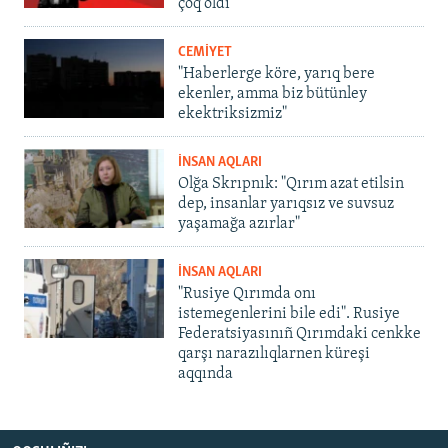
çoq oldı
CEMİYET
"Haberlerge köre, yarıq bere
ekenler, amma biz bütünley
ekektriksizmiz"
İNSAN AQLARI
Olğa Skrıpnık: "Qırım azat etilsin
dep, insanlar yarıqsız ve suvsuz
yaşamağa azırlar"
İNSAN AQLARI
"Rusiye Qırımda onı
istemegenlerini bile edi". Rusiye
Federatsiyasınıñ Qırımdaki cenkke
qarşı narazılıqlarnen küreşi
aqqında