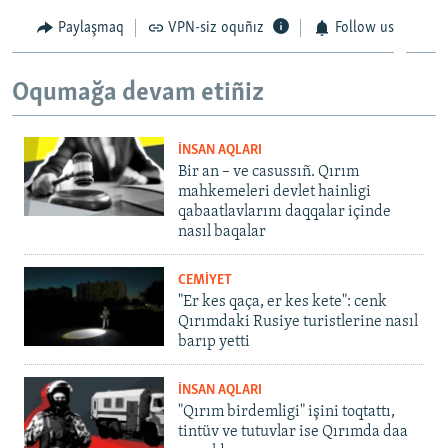
Paylaşmaq
VPN-siz oquñız
Follow us
Oqumağa devam etiñiz
İNSAN AQLARI
Bir an – ve casussıñ. Qırım
mahkemeleri devlet hainligi
qabaatlavlarını daqqalar içinde
nasıl baqalar
CEMİYET
"Er kes qaça, er kes kete": cenk
Qırımdaki Rusiye turistlerine nasıl
barıp yetti
İNSAN AQLARI
"Qırım birdemligi" işini toqtattı,
tintüv ve tutuvlar ise Qırımda daa