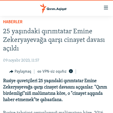
Link
açıqlığı
Esas
HABERLER
mündericege
HABERLER
25 yaşındaki qırımtatar Emine
qaytmaq
SİYASET
Baş
Zekeryayevağa qarşı cinayet davası
İQTİSADİYAT
navigatsiyağa
açıldı
qaytmaq
CEMİYET
Qıdıruvğa
09 noyabr 2023, 11:57
MEDENİYET
qaytmaq
Paylaşmaq
VPN-siz oquñız
İNSAN AQLARI
Rusiye quvetçileri 25 yaşındaki qırımtatar Emine
VİDEO
Zekeryayevağa qarşı cinayet davasını açqanlar. "Qırım
SÜRET
birdemligi"niñ malümatına köre, o "cinayet aqqında
BLOGLAR
haber etmemek"te qabaatlana.
FİKİR