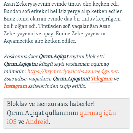
Asan Zekeryayevniñ evinde tintüv olıp keçken edi.
Bundan soñ erkekni bellisiz yerge alıp ketken ediler.
Biraz soñra olarnıñ evinde daa bir tintüv keçirilgeni
belli olğan edi. Tintüvden soñ yaqalanğan Asan
Zekeryayevni ve apayı Emine Zekeryayevanı
Aqyamecitke alıp ketken ediler.
Roskomnadzor
Qırım.Aqiqat
saytını blok etti.
Qırım.Aqiqatnı
küzgü saytı vastasınen oqumaq
mümkün:
https://krymrcriywdcchs.azureedge.net
.
Esas adise-vaqialarnı
Qırım.Aqiqatnıñ
Telegram
ve
İnstagram
saifelerinden taqip etiñiz.
Bloklav ve tsenzurasız haberler!
Qırım.Aqiqat qullanımını
qurmaq içün
iOS
ve
Android
.