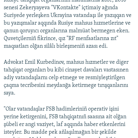
Rusiye tahqiqat organlarınıñ malümatına köre, 2016
senesi Zekeryayeva "VKontakte" içtimaiy ağında
Русский
Suriyede yerleşken Ukrayina vatandaşı ile yazışqan ve
Українською
bu yazışmalar aqqında Rusiye mahsus hızmetlerine ve
qanun qoruyıcı organlarına malmüat bermegen eken.
Quvetçilerniñ fikrince, qız "RF menfaatlarına zıt"
QOŞULIÑIZ!
maqsatları olğan silâlı birleşmeniñ azası edi.
Advokat Emil Kurbedinov, mahsus hızmetler ve diger
RFE/RS bütün saytları
tahqiqat organları bu kibi cinayet davaları vastasınen
adiy vatandaşlarnı celp etmege ve resmiyleştirilgen
çaqma tecribesini meydanğa ketirmege tırışqanlarını
saya.
"Olar vatandaşlar FSB hadimleriniñ operativ işini
yerine ketirgenini, FSB tahqiqatnıñ saasına ait olğan
şübeli er angi vaziyet, laf aqqında haber etkenlerini
isteyler. Bu madde pek añlaşılmağan bir şekilde