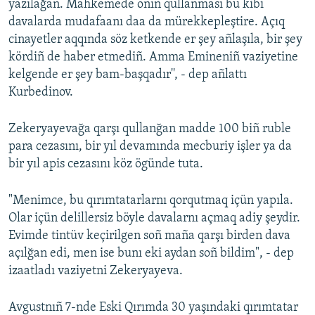
yazılağan. Mahkemede onıñ qullanması bu kibi
davalarda mudafaanı daa da mürekkepleştire. Açıq
cinayetler aqqında söz ketkende er şey añlaşıla, bir şey
kördiñ de haber etmediñ. Amma Emineniñ vaziyetine
kelgende er şey bam-başqadır'', - dep añlattı
Kurbedinov.
Zekeryayevağa qarşı qullanğan madde 100 biñ ruble
para cezasını, bir yıl devamında mecburiy işler ya da
bir yıl apis cezasını köz ögünde tuta.
"Menimce, bu qırımtatarlarnı qorqutmaq içün yapıla.
Olar içün delillersiz böyle davalarnı açmaq adiy şeydir.
Evimde tintüv keçirilgen soñ maña qarşı birden dava
açılğan edi, men ise bunı eki aydan soñ bildim", - dep
izaatladı vaziyetni Zekeryayeva.
Avgustnıñ 7-nde Eski Qırımda 30 yaşındaki qırımtatar