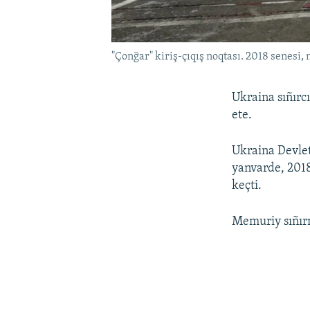
"Çonğar" kiriş-çıqış noqtası. 2018 senesi, 
Ukraina sıñırc
ete.
Ukraina Devlet
yanvarde, 2018
keçti.
Memuriy sıñırn