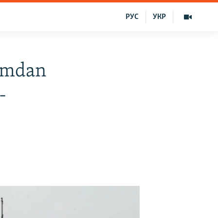
РУС
УКР
rımdan
-