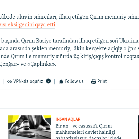
tâbrde ukrain sıñırcıları, ilhaq etilgen Qırım memuriy sıñ
sı eksilgenini qayd etti
.
 başında Qırım Rusiye tarafından ilhaq etilgen soñ Ukraina
mada arasında şeklen memuriy, lâkin kerçekte aqiqiy olğan s
nde Qırım ile memuriy sıñırda üç kiriş/çıqış kontrol noqtası
Çonğar» ve «Çaplınka».
VPN-siz oquñız
Follow us
Print
İNSAN AQLARI
Bir an – ve casussıñ. Qırım
mahkemeleri devlet hainligi
qabaatlavlarını daqqalar içinde