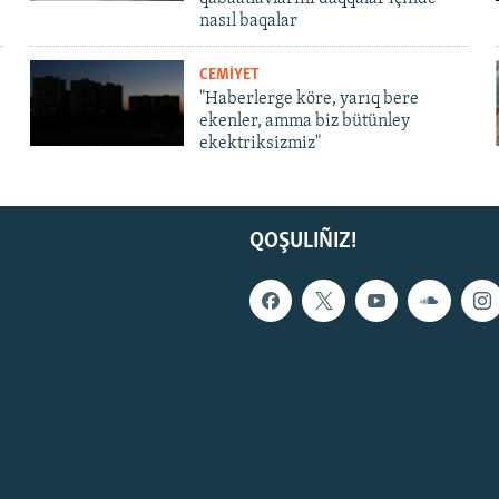
nasıl baqalar
CEMİYET
"Haberlerge köre, yarıq bere
ekenler, amma biz bütünley
ekektriksizmiz"
QOŞULIÑIZ!