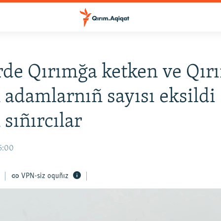
de Qırımğa ketken ve Qı
 adamlarnıñ sayısı eksildi 
 sıñırcılar
15:00
VPN-siz oquñız