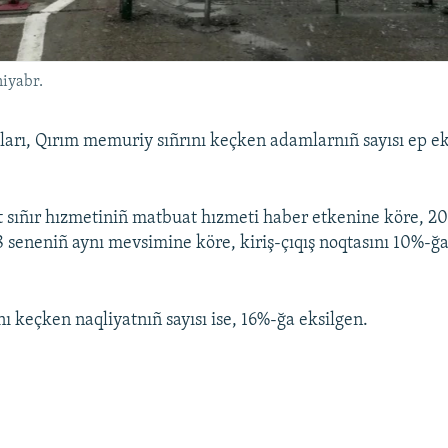
niyabr.
ıları, Qırım memuriy sıñrını keçken adamlarnıñ sayısı ep ek
 sıñır hızmetiniñ matbuat hızmeti haber etkenine köre, 20
 seneniñ aynı mevsimine köre, kiriş-çıqış noqtasını 10%-ğ
ı keçken naqliyatnıñ sayısı ise, 16%-ğa eksilgen.