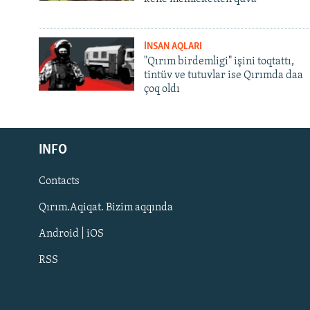
İNSAN AQLARI
"Qırım birdemligi" işini toqtattı,
tintüv ve tutuvlar ise Qırımda daa
çoq oldı
Русский
INFO
Українською
Contacts
QOŞULIÑIZ!
Qırım.Aqiqat. Bizim aqqında
Android | iOS
RSS
RFE/RS bütün saytları