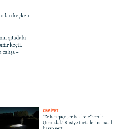
ırından keçken
nıñ qıtadaki
ıñır keçti.
 çalışa –
CEMİYET
"Er kes qaça, er kes kete": cenk
Qırımdaki Rusiye turistlerine nasıl
barıp yetti