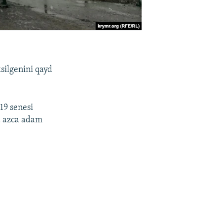
silgenini qayd
19 senesi
a azca adam