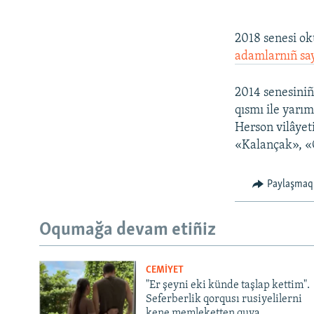
2018 senesi ok
adamlarnıñ sayı
2014 senesiniñ
qısmı ile yarı
Herson vilâyeti
«Kalançak», «
Paylaşmaq
Oqumağa devam etiñiz
CEMİYET
"Er şeyni eki künde taşlap kettim".
Seferberlik qorqusı rusiyelilerni
kene memleketten quva