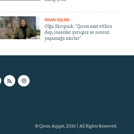
İNSAN AQLARI
Olğa Skrıpnık: "Qırım azat etilsin
dep, insanlar yarıqsız ve suvsuz
yaşamağa azırlar"
© Qırım.Aqiqat, 2026 | All Rights Reserved.