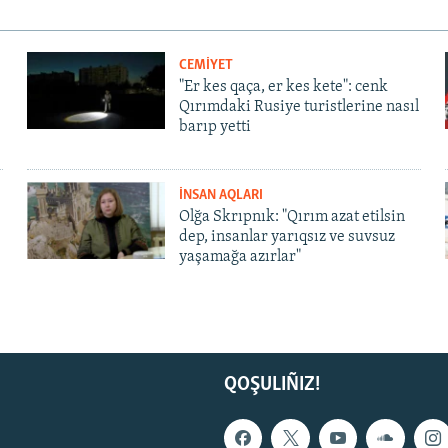
CEMİYET
"Er kes qaça, er kes kete": cenk
Qırımdaki Rusiye turistlerine nasıl
barıp yetti
İNSAN AQLARI
Olğa Skrıpnık: "Qırım azat etilsin
dep, insanlar yarıqsız ve suvsuz
yaşamağa azırlar"
QOŞULIÑIZ!