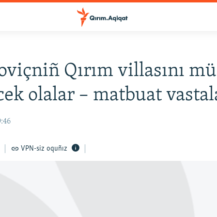
viçniñ Qırım villasını m
cek olalar – matbuat vastal
9:46
VPN-siz oquñız