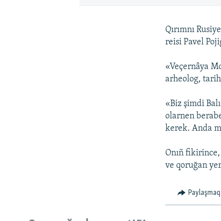
Qırımnı Rusiye
reisi Pavel Poj
«Veçernâya Mos
arheolog, tari
«Biz şimdi Balı
olarnen berabe
kerek. Anda mü
Onıñ fikirince,
ve qoruğan yer
Paylaşmaq