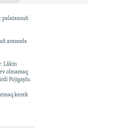
 palatasınıñ
ıñ arasında
r. Lâkin
y ev olmamaq
di Pojigaylo.
qtatmaq kerek