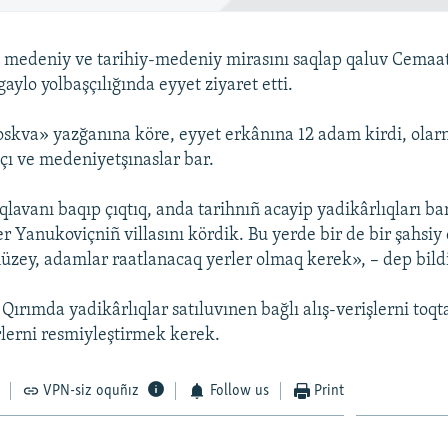
 medeniy ve tarihiy-medeniy mirasını saqlap qaluv Cemaat
igaylo yolbaşçılığında eyyet ziyaret etti.
kva» yazğanına köre, eyyet erkânına 12 adam kirdi, olarn
hçı ve medeniyetşınaslar bar.
qlavanı baqıp çıqtıq, anda tarihnıñ acayip yadikârlıqları ba
r Yanukoviçniñ villasını kördik. Bu yerde bir de bir şahsi
zey, adamlar raatlanacaq yerler olmaq kerek», – dep bildir
 Qırımda yadikârlıqlar satıluvınen bağlı alış-verişlerni to
lerni resmiyleştirmek kerek.
VPN-siz oquñız
Follow us
Print