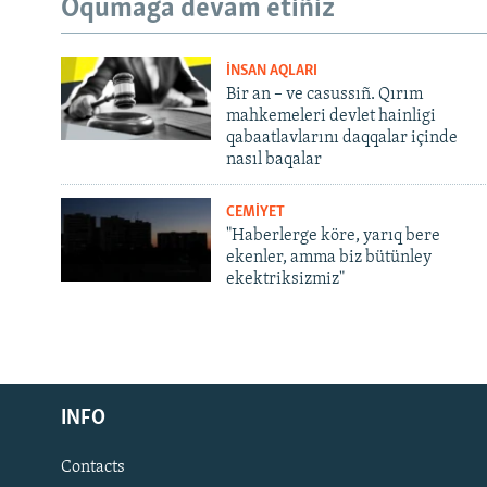
Oqumağa devam etiñiz
İNSAN AQLARI
Bir an – ve casussıñ. Qırım
mahkemeleri devlet hainligi
qabaatlavlarını daqqalar içinde
nasıl baqalar
CEMİYET
"Haberlerge köre, yarıq bere
ekenler, amma biz bütünley
ekektriksizmiz"
Русский
INFO
Українською
Contacts
QOŞULIÑIZ!