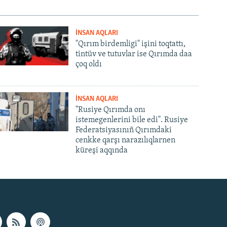
İNSAN AQLARI
"Qırım birdemligi" işini toqtattı,
tintüv ve tutuvlar ise Qırımda daa
çoq oldı
İNSAN AQLARI
"Rusiye Qırımda onı
istemegenlerini bile edi". Rusiye
Federatsiyasınıñ Qırımdaki
cenkke qarşı narazılıqlarnen
küreşi aqqında