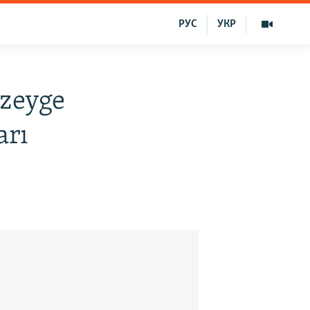
РУС
УКР
üzeyge
arı