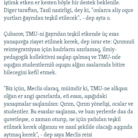
iştirak etken er kesten böyle bir destek beklenile.
Diger taraftan, Tasil nazirligi, dey ki, "onlarca aliy oquv
yurtları ğayrıdan teşkil etilecek", - dep ayta o.
Çubarov, TMU-ni ğayrıdan teşkil etkende üç esas
yanaşuvğa riayet etilmek kerek, dep israr ete: Qırımnıñ
reintegratsiyası içün kadrlarnı azırlamaq, ilmiy-
pedagogik kollektivni saqlap qalmaq ve TMU-nde
oquğan studentlerniñ oquşnı alğan saalarında bitire
bilecegini kefil etmek.
''Biz içün, Meclis olaraq, müimdir ki, TMU-ne alâqası
olğan er angi qararlarda, eñ esası, aşağıdaki
yanaşmalar saqlanılsın: Qırım, Qırım yönelişi, ocalar ve
studentler. Bu esaslar saqlansa, ve bazı yerlerde daa da
quvetleşse, o zaman oturıp, ne içün yañıdan teşkil
etilmek kerek olğanını ve nasıl şekilde olacağı aqqında
aytmaq kerek'', - dep saya Meclis reisi