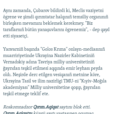
Aynı zamanda, Çubarov bildirdi ki, Meclis vaziyetni
ögrene ve şimdi qırımtatar halqınıñ temsiliy organınıñ
birleşken mevamını beklemek kerekmey. "Biz
taraflarnıñ bütün yanaşuvlarını ögrenemiz", - dep qayd
etti siyasetçi.
Yanvarniñ başında ''Golos Krıma'' onlayn-mediasınıñ
muarririyetinde Ukrayina Nazirler Kabinetiniñ
Vernadskiy adına Tavriya milliy universitetiniñ
ğayrıdan teşkil etilmesi aqqında emir leyhası peyda
oldı. Neşirde derc etilgen vesiqanıñ metnine köre,
Ukrayina Tasil ve ilim nazirligi TMU-ni "Kıyiv-Moğıla
akademiyası" Milliy universitetine qoşıp, ğayrıdan
teşkil etmege teklif ete.
Roskomnadzor
Qırım.Aqiqat
saytını blok etti.
Qırım.Aqiqatnı
küzgü saytı vastasınen oqumaq