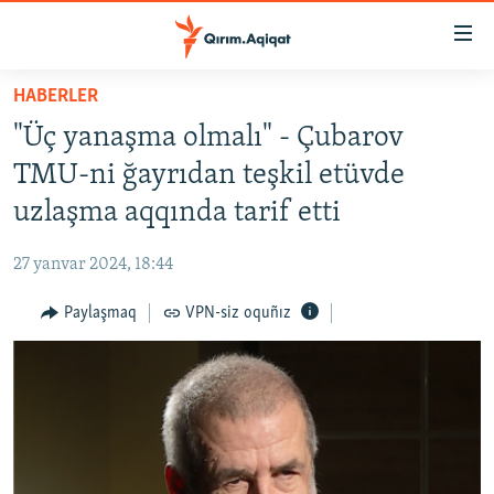
Link
açıqlığı
Esas
HABERLER
mündericege
HABERLER
"Üç yanaşma olmalı" - Çubarov
qaytmaq
SİYASET
Baş
TMU-ni ğayrıdan teşkil etüvde
İQTİSADİYAT
navigatsiyağa
uzlaşma aqqında tarif etti
qaytmaq
CEMİYET
Qıdıruvğa
27 yanvar 2024, 18:44
MEDENİYET
qaytmaq
Paylaşmaq
VPN-siz oquñız
İNSAN AQLARI
VİDEO
SÜRET
BLOGLAR
FİKİR