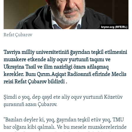
Русский
Українською
Refat Çubarov
QOŞULIÑIZ!
Tavriya milliy universitetiniñ ğayrıdan teşkil etilmesini
muzakere etkende aliy oquv yurtunıñ taqımı ve
RFE/RS bütün saytları
Ukrayina Tasil ve ilim nazirligi özara añlaşmaq
kerekler. Bunı Qırım.Aqiqat Radiosınıñ efirinde Meclis
reisi Refat Çubarov bildirdi .
Şimdi o yoq, dep qayd ete aliy oquv yurtunıñ Közetüv
şurasınıñ azası Çubarov.
''Bazıları deyler ki, yoq, ğayrıdan teşkil etüv yoq, TMU
bar olğanı kibi qalmalı. Ve bu mesele muzakerelerinde