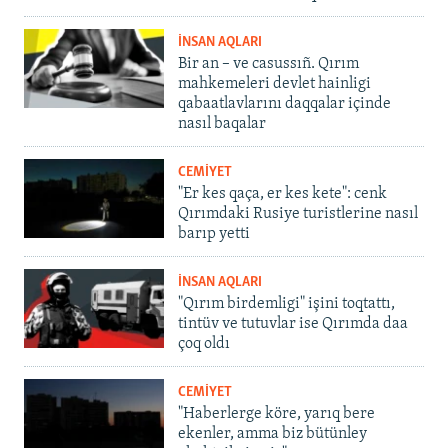
İNSAN AQLARI
Bir an – ve casussıñ. Qırım
mahkemeleri devlet hainligi
qabaatlavlarını daqqalar içinde
nasıl baqalar
CEMİYET
"Er kes qaça, er kes kete": cenk
Qırımdaki Rusiye turistlerine nasıl
barıp yetti
İNSAN AQLARI
"Qırım birdemligi" işini toqtattı,
tintüv ve tutuvlar ise Qırımda daa
çoq oldı
CEMİYET
"Haberlerge köre, yarıq bere
ekenler, amma biz bütünley