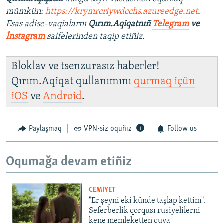
mümkün:
https://krymrcriywdcchs.azureedge.net
.
Esas adise-vaqialarnı
Qırım.Aqiqatnıñ
Telegram
ve
İnstagram
saifelerinden taqip etiñiz.
Bloklav ve tsenzurasız haberler!
Qırım.Aqiqat qullanımını
qurmaq içün
iOS
ve
Android
.
Paylaşmaq
VPN-siz oquñız
Follow us
Oqumağa devam etiñiz
CEMİYET
"Er şeyni eki künde taşlap kettim".
Seferberlik qorqusı rusiyelilerni
kene memleketten quva