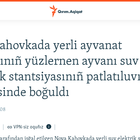
ahovkada yerli ayvanat
ınıñ yüzlernen ayvanı suv
k stantsiyasınıñ patlatıluv
sinde boğuldı
:08
VPN-siz oquñız
tarafından işğal etilgen Nova Kahovkada yerli suv elektrik s