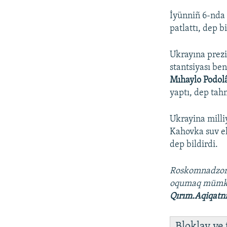
İyünniñ 6-nda 
patlattı, dep b
Ukrayına prezi
stantsiyası ben
Mıhaylo Podol
yaptı, dep tahm
Ukrayina milli
Kahovka suv ele
dep bildirdi.
Roskomnadzo
oqumaq müm
Qırım.Aqiqatn
Bloklav ve