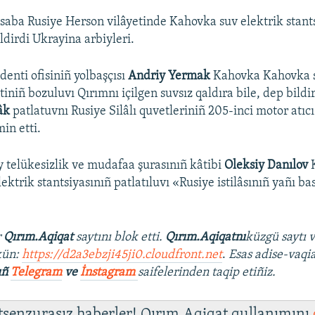
saba Rusiye Herson vilâyetinde Kahovka suv elektrik stants
ildirdi Ukrayina arbiyleri.
denti ofisiniñ yolbaşçısı
Andriy Yermak
Kahovka Kahovka s
tiniñ bozuluvı Qırımnı içilgen suvsız qaldıra bile, dep bildi
âk
patlatuvnı Rusiye Silâlı quvetleriniñ 205-inci motor atıcı
in etti.
y telükesizlik ve mudafaa şurasınıñ kâtibi
Oleksiy Danılov
ktrik stantsiyasınıñ patlatıluvı «Rusiye istilâsınıñ yañı b
r
Qırım.Aqiqat
saytını blok etti.
Qırım.Aqiqatnı
küzgü saytı 
kün:
https://d2a3ebzji45ji0.cloudfront.net
.
Esas adise-vaqia
ıñ
Telegram
ve
İnstagram
saifelerinden taqip etiñiz.
 tsenzurasız haberler! Qırım.Aqiqat qullanımını