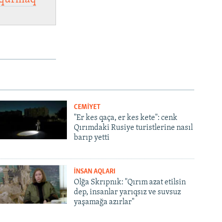
CEMİYET
"Er kes qaça, er kes kete": cenk
Qırımdaki Rusiye turistlerine nasıl
barıp yetti
İNSAN AQLARI
Olğa Skrıpnık: "Qırım azat etilsin
dep, insanlar yarıqsız ve suvsuz
yaşamağa azırlar"