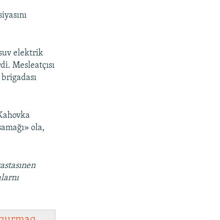
iyasını
uv elektrik
rdi. Mesleatçısı
 brigadası
Kahovka
asamağı» ola,
vastasınen
larnı
qurmaq