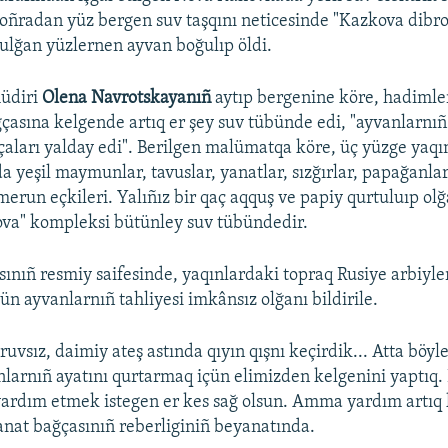
 soñradan yüz bergen suv taşqını neticesinde "Kazkova dibr
ulğan yüzlernen ayvan boğulıp öldi.
üdiri
Olena Navrotskayanıñ
aytıp bergenine köre, hadimler
çasına kelgende artıq er şey suv tübünde edi, "ayvanlarnıñ 
çaları yalday edi". Berilgen malümatqa köre, üç yüzge yaqı
a yeşil maymunlar, tavuslar, yanatlar, sızğırlar, papağanlar,
merun eçkileri. Yalıñız bir qaç aqquş ve papiy qurtuluıp olğ
ova" kompleksi bütünley suv tübündedir.
ınıñ resmiy saifesinde, yaqınlardaki topraq Rusiye arbiyle
ün ayvanlarnıñ tahliyesi imkânsız olğanı bildirile.
ıruvsız, daimiy ateş astında qıyın qışnı keçirdik... Atta böyle
nlarnıñ ayatını qurtarmaq içün elimizden kelgenini yaptıq. 
 yardım etmek istegen er kes sağ olsun. Amma yardım artıq k
anat bağçasınıñ reberliginiñ beyanatında.