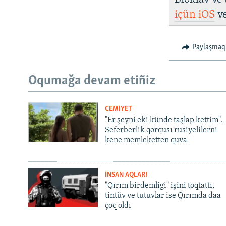
içün
iOS
v
Paylaşmaq
Oqumağa devam etiñiz
CEMİYET
"Er şeyni eki künde taşlap kettim".
Seferberlik qorqusı rusiyelilerni
kene memleketten quva
İNSAN AQLARI
"Qırım birdemligi" işini toqtattı,
tintüv ve tutuvlar ise Qırımda daa
çoq oldı