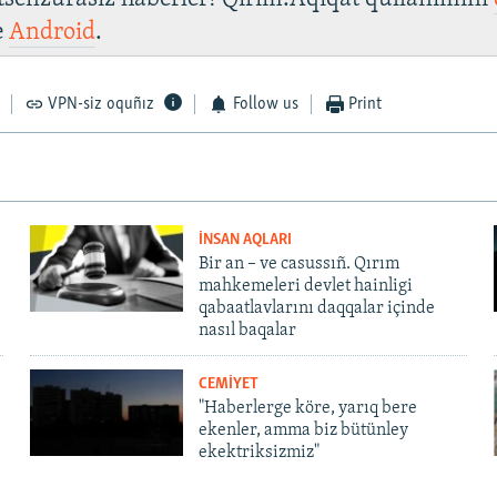
e
Android
.
VPN-siz oquñız
Follow us
Print
İNSAN AQLARI
Bir an – ve casussıñ. Qırım
mahkemeleri devlet hainligi
qabaatlavlarını daqqalar içinde
nasıl baqalar
CEMİYET
"Haberlerge köre, yarıq bere
ekenler, amma biz bütünley
ekektriksizmiz"