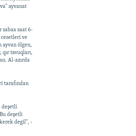
ova" ayvanat
 sabaa saat 6-
cesetleri ve
n ayvan ölgen,
 qır tavuqları,
an. Al-azırda
ri tarafından
 deşetli
Bu deşetli
erek degil", -