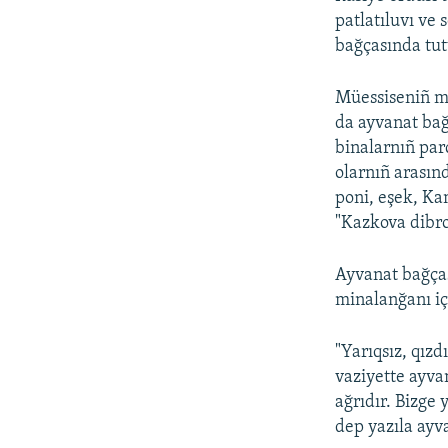
patlatıluvı ve
bağçasında tut
Müessiseniñ m
da ayvanat bağ
binalarnıñ par
olarnıñ arasınd
poni, eşek, Ka
"Kazkova dibr
Ayvanat bağças
minalanğanı iç
"Yarıqsız, qızd
vaziyette ayva
ağrıdır. Bizge
dep yazıla ayv