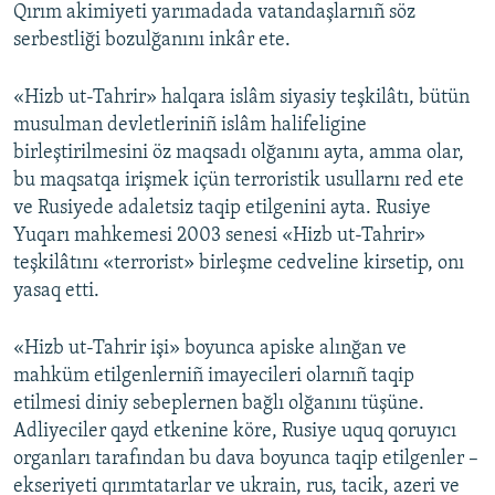
Qırım akimiyeti yarımadada vatandaşlarnıñ söz
serbestliği bozulğanını inkâr ete.
«Hizb ut-Tahrir» halqara islâm siyasiy teşkilâtı, bütün
musulman devletleriniñ islâm halifeligine
birleştirilmesini öz maqsadı olğanını ayta, amma olar,
bu maqsatqa irişmek içün terroristik usullarnı red ete
ve Rusiyede adaletsiz taqip etilgenini ayta. Rusiye
Yuqarı mahkemesi 2003 senesi «Hizb ut-Tahrir»
teşkilâtını «terrorist» birleşme cedveline kirsetip, onı
yasaq etti.
«Hizb ut-Tahrir işi» boyunca apiske alınğan ve
mahküm etilgenlerniñ imayecileri olarnıñ taqip
etilmesi diniy sebeplernen bağlı olğanını tüşüne.
Adliyeciler qayd etkenine köre, Rusiye uquq qoruyıcı
organları tarafından bu dava boyunca taqip etilgenler –
ekseriyeti qırımtatarlar ve ukrain, rus, tacik, azeri ve