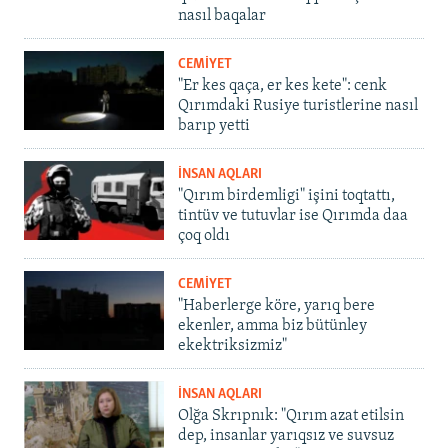
nasıl baqalar
CEMİYET
"Er kes qaça, er kes kete": cenk
Qırımdaki Rusiye turistlerine nasıl
barıp yetti
İNSAN AQLARI
"Qırım birdemligi" işini toqtattı,
tintüv ve tutuvlar ise Qırımda daa
çoq oldı
CEMİYET
"Haberlerge köre, yarıq bere
ekenler, amma biz bütünley
ekektriksizmiz"
İNSAN AQLARI
Olğa Skrıpnık: "Qırım azat etilsin
dep, insanlar yarıqsız ve suvsuz