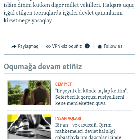
islâm dinini kütken diger millet vekilleri. Halqara uquq
işğal etilgen topraqlarda işğalci devlet qanunlarını
kirsetmege yasaqlay.
Paylaşmaq
VPN-siz oquñız
Follow us
Oqumağa devam etiñiz
CEMİYET
"Er şeyni eki künde taşlap kettim".
Seferberlik qorqusı rusiyelilerni
kene memleketten quva
İNSAN AQLARI
Bir an – ve casussıñ. Qırım
mahkemeleri devlet hainligi
qabaatlavlarını daqqalar içinde