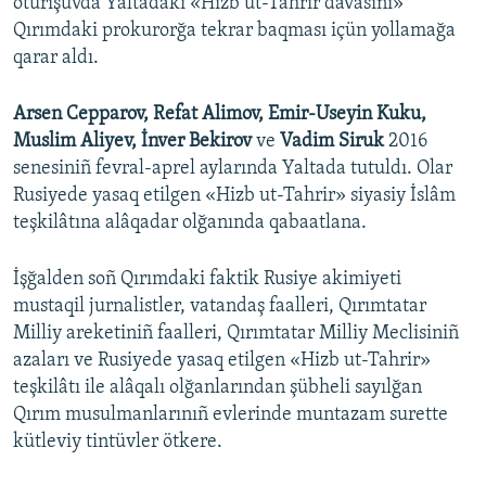
oturışuvda Yaltadaki «Hizb ut-Tahrir davasını»
Qırımdaki prokurorğa tekrar baqması içün yollamağa
qarar aldı.
Arsen Cepparov, Refat Alimov, Emir-Useyin Kuku,
Muslim Aliyev, İnver Bekirov
ve
Vadim Siruk
2016
senesiniñ fevral-aprel aylarında Yaltada tutuldı. Olar
Rusiyede yasaq etilgen «Hizb ut-Tahrir» siyasiy İslâm
teşkilâtına alâqadar olğanında qabaatlana.
İşğalden soñ Qırımdaki faktik Rusiye akimiyeti
mustaqil jurnalistler, vatandaş faalleri, Qırımtatar
Milliy areketiniñ faalleri, Qırımtatar Milliy Meclisiniñ
azaları ve Rusiyede yasaq etilgen «Hizb ut-Tahrir»
teşkilâtı ile alâqalı olğanlarından şübheli sayılğan
Qırım musulmanlarınıñ evlerinde muntazam surette
kütleviy tintüvler ötkere.