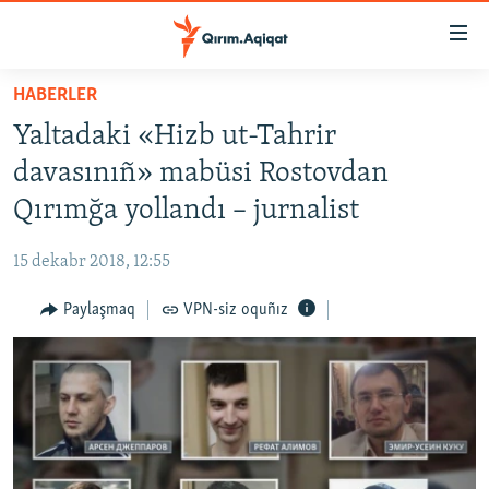
Link
açıqlığı
Esas
HABERLER
mündericege
HABERLER
Yaltadaki «Hizb ut-Tahrir
qaytmaq
SİYASET
Baş
davasınıñ» mabüsi Rostovdan
İQTİSADİYAT
navigatsiyağa
Qırımğa yollandı – jurnalist
qaytmaq
CEMİYET
Qıdıruvğa
15 dekabr 2018, 12:55
MEDENİYET
qaytmaq
Paylaşmaq
VPN-siz oquñız
İNSAN AQLARI
VİDEO
SÜRET
BLOGLAR
FİKİR