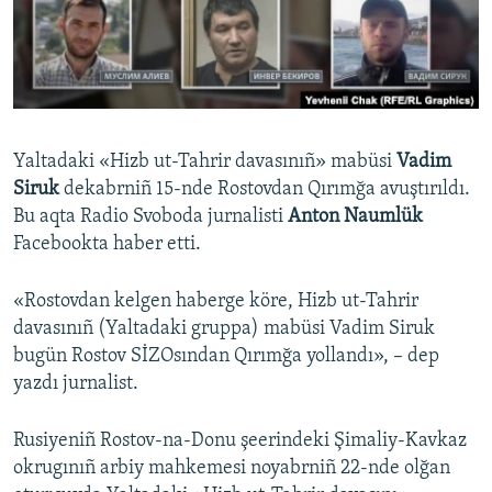
Русский
Українською
QOŞULIÑIZ!
Yaltadaki «Hizb ut-Tahrir davasınıñ» mabüsi
Vadim
Siruk
dekabrniñ 15-nde Rostovdan Qırımğa avuştırıldı.
Bu aqta Radio Svoboda jurnalisti
Anton Naumlük
RFE/RS bütün saytları
Facebookta haber etti.
«Rostovdan kelgen haberge köre, Hizb ut-Tahrir
davasınıñ (Yaltadaki gruppa) mabüsi Vadim Siruk
bugün Rostov SİZOsından Qırımğa yollandı», – dep
yazdı jurnalist.
Rusiyeniñ Rostov-na-Donu şeerindeki Şimaliy-Kavkaz
okrugınıñ arbiy mahkemesi noyabrniñ 22-nde olğan