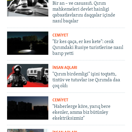
Bir an – ve casussıñ. Qırım
mahkemeleri devlet hainligi
qabaatlavlarını daqqalar içinde
nasıl baqalar
CEMİYET
"Er kes qaça, er kes kete": cenk
Qırımdaki Rusiye turistlerine nasıl
barıp yetti
İNSAN AQLARI
"Qırım birdemligi" işini toqtattı,
tintüv ve tutuvlar ise Qırımda daa
çoq oldı
CEMİYET
"Haberlerge köre, yarıq bere
ekenler, amma biz bütünley
ekektriksizmiz"