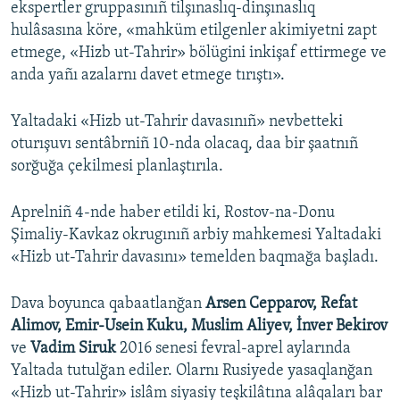
ekspertler gruppasınıñ tilşınaslıq-dinşınaslıq
hulâsasına köre, «mahküm etilgenler akimiyetni zapt
etmege, «Hizb ut-Tahrir» bölügini inkişaf ettirmege ve
anda yañı azalarnı davet etmege tırıştı».
Yaltadaki «Hizb ut-Tahrir davasınıñ» nevbetteki
oturışuvı sentâbrniñ 10-nda olacaq, daa bir şaatnıñ
sorğuğa çekilmesi planlaştırıla.
Aprelniñ 4-nde haber etildi ki, Rostov-na-Donu
Şimaliy-Kavkaz okrugınıñ arbiy mahkemesi Yaltadaki
«Hizb ut-Tahrir davasını» temelden baqmağa başladı.
Dava boyunca qabaatlanğan
Arsen Cepparov, Refat
Alimov, Emir-Usein Kuku, Muslim Aliyev, İnver Bekirov
ve
Vadim Siruk
2016 senesi fevral-aprel aylarında
Yaltada tutulğan ediler. Olarnı Rusiyede yasaqlanğan
«Hizb ut-Tahrir» islâm siyasiy teşkilâtına alâqaları bar