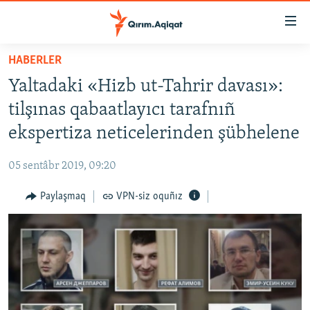
Link
açıqlığı
Esas
HABERLER
mündericege
HABERLER
Yaltadaki «Hizb ut-Tahrir davası»:
qaytmaq
SİYASET
Baş
tilşınas qabaatlayıcı tarafnıñ
İQTİSADİYAT
navigatsiyağa
ekspertiza neticelerinden şübhelene
qaytmaq
CEMİYET
Qıdıruvğa
05 sentâbr 2019, 09:20
MEDENİYET
qaytmaq
Paylaşmaq
VPN-siz oquñız
İNSAN AQLARI
VİDEO
SÜRET
BLOGLAR
FİKİR