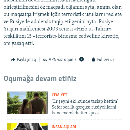
musulman devletleriniñ islâm halifeligine
birleştirilmesini öz maqsadı olğanını ayta, amma olar,
bu maqsatqa irişmek içün terroristik usullarnı red ete
ve Rusiyede adaletsiz taqip etilgenini ayta. Rusiye
Yuqarı mahkemesi 2003 senesi «Hizb ut-Tahrir»
teşkilâtını 15 «terrorist» birleşme cedveline kirsetip,
onı yasaq etti.
Paylaşmaq
VPN-siz oquñız
Follow us
Oqumağa devam etiñiz
CEMİYET
"Er şeyni eki künde taşlap kettim".
Seferberlik qorqusı rusiyelilerni
kene memleketten quva
İNSAN AQLARI