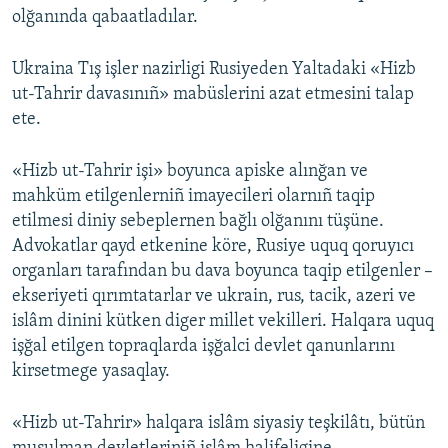
olğanında qabaatladılar.
Ukraina Tış işler nazirligi Rusiyeden Yaltadaki «Hizb
ut-Tahrir davasınıñ» mabüslerini azat etmesini talap
ete.
«Hizb ut-Tahrir işi» boyunca apiske alınğan ve
mahküm etilgenlerniñ imayecileri olarnıñ taqip
etilmesi diniy sebeplernen bağlı olğanını tüşüne.
Advokatlar qayd etkenine köre, Rusiye uquq qoruyıcı
organları tarafından bu dava boyunca taqip etilgenler –
ekseriyeti qırımtatarlar ve ukrain, rus, tacik, azeri ve
islâm dinini kütken diger millet vekilleri. Halqara uquq
işğal etilgen topraqlarda işğalci devlet qanunlarını
kirsetmege yasaqlay.
«Hizb ut-Tahrir» halqara islâm siyasiy teşkilâtı, bütün