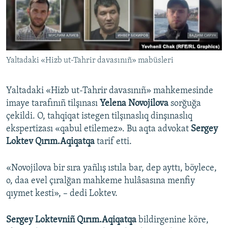
Русский
Українською
Yaltadaki «Hizb ut-Tahrir davasınıñ» mabüsleri
QOŞULIÑIZ!
Yaltadaki «Hizb ut-Tahrir davasınıñ» mahkemesinde
imaye tarafınıñ tilşınası
Yelena Novojilova
sorğuğa
RFE/RS bütün saytları
çekildi. O, tahqiqat istegen tilşınaslıq dinşınaslıq
ekspertizası «qabul etilemez». Bu aqta advokat
Sergey
Loktev Qırım.Aqiqatqa
tarif etti.
«Novojilova bir sıra yañlış ıstıla bar, dep ayttı, böylece,
o, daa evel çıralğan mahkeme hulâsasına menfiy
qıymet kesti», – dedi Loktev.
Sergey Loktevniñ Qırım.Aqiqatqa
bildirgenine köre,