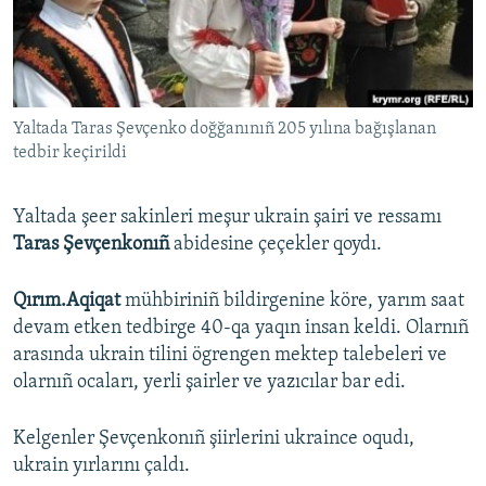
Русский
Українською
Yaltada Taras Şevçenko doğğanınıñ 205 yılına bağışlanan
QOŞULIÑIZ!
tedbir keçirildi
Yaltada şeer sakinleri meşur ukrain şairi ve ressamı
RFE/RS bütün saytları
Taras Şevçenkonıñ
abidesine çeçekler qoydı.
Qırım.Aqiqat
mühbiriniñ bildirgenine köre, yarım saat
devam etken tedbirge 40-qa yaqın insan keldi. Olarnıñ
arasında ukrain tilini ögrengen mektep talebeleri ve
olarnıñ ocaları, yerli şairler ve yazıcılar bar edi.
Kelgenler Şevçenkonıñ şiirlerini ukraince oqudı,
ukrain yırlarını çaldı.