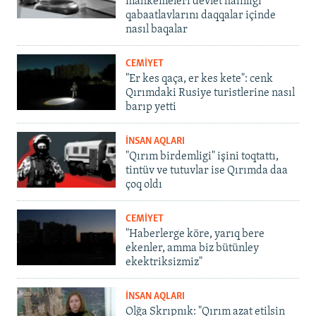
mahkemeleri devlet hainligi
qabaatlavlarını daqqalar içinde
nasıl baqalar
CEMİYET
"Er kes qaça, er kes kete": cenk
Qırımdaki Rusiye turistlerine nasıl
barıp yetti
İNSAN AQLARI
"Qırım birdemligi" işini toqtattı,
tintüv ve tutuvlar ise Qırımda daa
çoq oldı
CEMİYET
"Haberlerge köre, yarıq bere
ekenler, amma biz bütünley
ekektriksizmiz"
İNSAN AQLARI
Olğa Skrıpnık: "Qırım azat etilsin