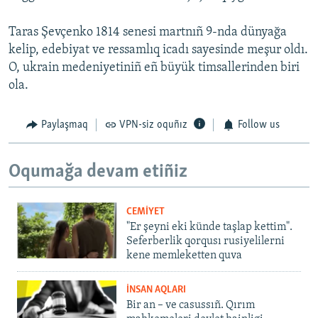
Taras Şevçenko 1814 senesi martnıñ 9-nda dünyağa
kelip, edebiyat ve ressamlıq icadı sayesinde meşur oldı.
O, ukrain medeniyetiniñ eñ büyük timsallerinden biri
ola.
Paylaşmaq
VPN-siz oquñız
Follow us
Oqumağa devam etiñiz
CEMİYET
"Er şeyni eki künde taşlap kettim".
Seferberlik qorqusı rusiyelilerni
kene memleketten quva
İNSAN AQLARI
Bir an – ve casussıñ. Qırım