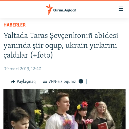
Link
açıqlığı
Esas
HABERLER
mündericege
HABERLER
Yaltada Taras Şevçenkonıñ abidesi
qaytmaq
SİYASET
Baş
yanında şiir oqup, ukrain yırlarını
İQTİSADİYAT
navigatsiyağa
çaldılar (+foto)
qaytmaq
CEMİYET
Qıdıruvğa
09 mart 2019, 12:40
MEDENİYET
qaytmaq
Paylaşmaq
VPN-siz oquñız
İNSAN AQLARI
VİDEO
SÜRET
BLOGLAR
FİKİR