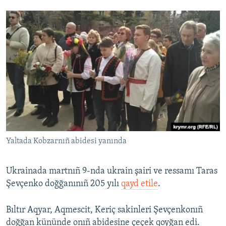
Yaltada Kobzarnıñ abidesi yanında
Ukrainada martnıñ 9-nda ukrain şairi ve ressamı Taras
Şevçenko doğğanınıñ 205 yılı
qayd etile
.
Bıltır Aqyar, Aqmescit, Keriç sakinleri Şevçenkonıñ
doğğan kününde onıñ abidesine çeçek qoyğan edi.