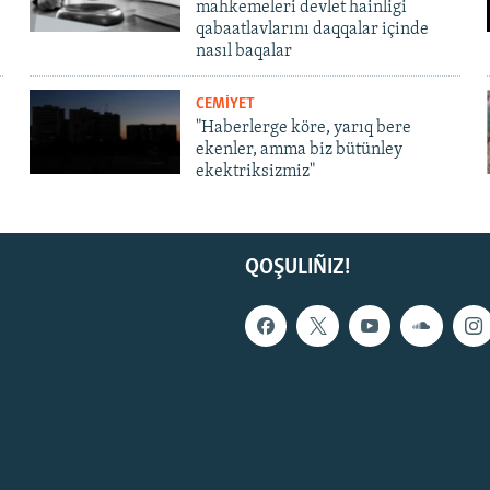
mahkemeleri devlet hainligi
qabaatlavlarını daqqalar içinde
nasıl baqalar
CEMİYET
"Haberlerge köre, yarıq bere
ekenler, amma biz bütünley
ekektriksizmiz"
QOŞULIÑIZ!