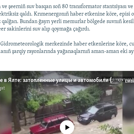
ve şeerniñ suv basqan soñ 80 transformator stantsiyası ve 
lektriksiz qaldı. Krımenergonıñ haber etkenine köre, episi 
sız qalğan. Bundan ğayrı yerli memurlar bölgede suvnıñ kes
eer sakinlerini suv alıp qoymağa çağırdı.
ñ Gidrometeorologik merkezinde haber etkenlerine köre, c
anıñ şarqiy rayonlarında yağanaqlarnıñ aman-aman eki ayl
Наводнение в Ялте: затопленные улицы и автомобили (видео)
EMB
qat
No media source currently available