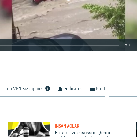
2:33
EMBED
VPN-siz oquñız
Follow us
Print
Auto
240p
360p
480p
720p
1080p
İNSAN AQLARI
Bir an – ve casussıñ. Qırım