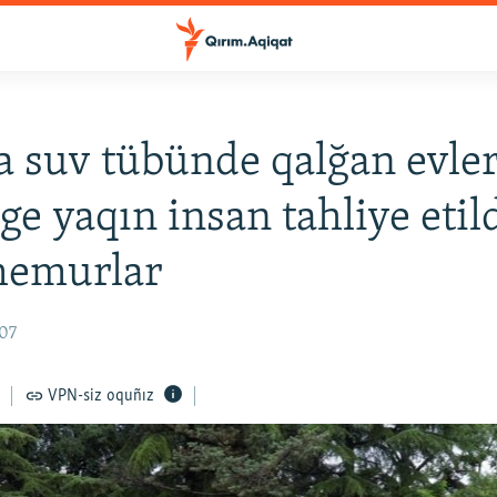
a suv tübünde qalğan evle
ge yaqın insan tahliye etild
memurlar
:07
VPN-siz oquñız