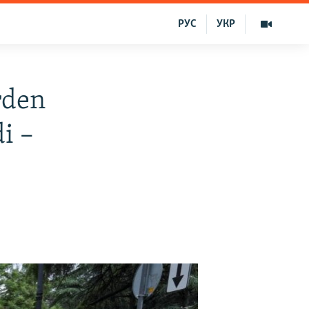
РУС
УКР
rden
i –