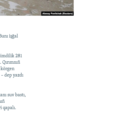
Bunı işğal
imdilik 281
k. Qırımnıñ
r körgen
 – dep yazdı
nı suv bastı,
nıñ
i qapalı.