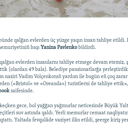
bünde qalğan evlerden üç yüzge yaqın insan tahliye etildi. 
memuriyetiniñ başı
Yanina Pavlenko
bildirdi. ​
alğan evlerden insanlarnı tahliye etmege devam etemiz, ş
ettik (olardan 49 bala). Belediye pansionatlarğa yerleştirdi
zm naziri Vadim Volçenkonıñ yardım ile bugün eñ çoq zara
den («Bristol» ve «Oreanda») turistlerni de tahliye ettik»,
book
saifesinde. ​
keçken gece, bol yağğan yağmurlar neticesinde Büyük Yalta
eçitleri suv astında qaldı. Yerli memurlar cemaat naqliyatı
tattı. Yaltada fevqulâde vaziyet ilân etildi, şeerge kiriş yer