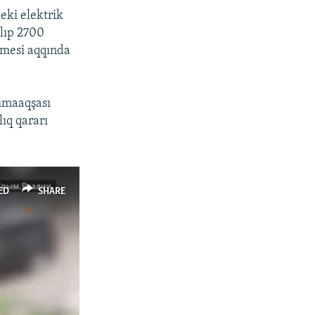
eki elektrik
olıp 2700
ilmesi aqqında
umaaqşası
ıq qararı
ED
SHARE