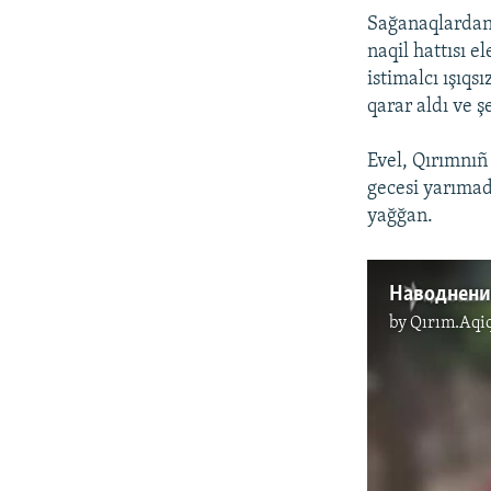
Sağanaqlardan 
naqil hattısı e
istimalcı ışıq
qarar aldı ve ş
Evel, ​Qırımnı
gecesi yarımad
yağğan.​
by
Qırım.Aqi