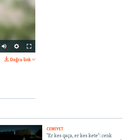
Auto
240p
Doğru link
SHARE
360p
480p
720p
1080p
px
width
CEMİYET
"Er kes qaça, er kes kete": cenk