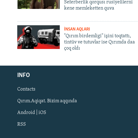
Seferberlik qorqusı rusiyelilerni
kene memleketten quva
İNSAN AQLARI
"Qırım birdemligi" işini toqtattı,
tintüv ve tutuvlar ise Qırımda daa
çoq oldı
Русский
INFO
Українською
Contacts
QOŞULIÑIZ!
Qırım.Aqiqat. Bizim aqqında
Android | iOS
RSS
RFE/RS bütün saytları