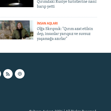
Qırımdaki Rusiye turistlerine nasıl
barıp yetti
İNSAN AQLARI
Olğa Skrıpnık: "Qırım azat etilsin
dep, insanlar yarıqsız ve suvsuz
yaşamağa azırlar"