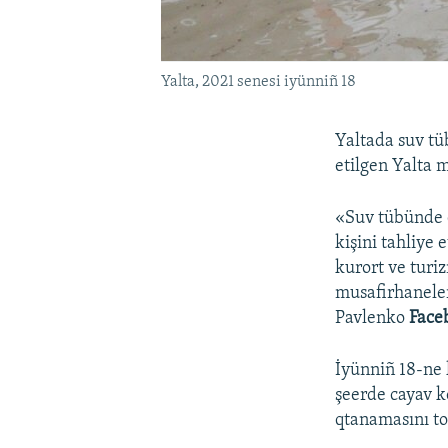
Yalta, 2021 senesi iyünniñ 18
Yaltada suv tü
etilgen Yalta 
«Suv tübünde q
kişini tahliye 
kurort ve turi
musafirhaneler
Pavlenko
Face
İyünniñ 18-ne 
şeerde cayav k
qtanamasını toq