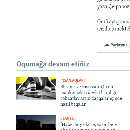
yaza Çelpanov
Onıñ aytqanına
Qızıltaş mekte
Paylaşmaq
Oqumağa devam etiñiz
İNSAN AQLARI
Bir an – ve casussıñ. Qırım
mahkemeleri devlet hainligi
qabaatlavlarını daqqalar içinde
nasıl baqalar
CEMİYET
"Haberlerge köre, yarıq bere