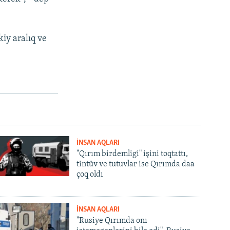
iy aralıq ve
İNSAN AQLARI
"Qırım birdemligi" işini toqtattı,
tintüv ve tutuvlar ise Qırımda daa
çoq oldı
İNSAN AQLARI
"Rusiye Qırımda onı