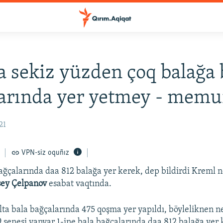
a sekiz yüzden çoq balağa 
arında yer yetmey - memu
21
VPN-siz oquñız
ağçalarında daa 812 balağa yer kerek, dep bildirdi Kreml 
ey Çelpanov
esabat vaqtında.
lta bala bağçalarında 475 qoşma yer yapıldı, böyleliknen n
19 senesi yanvar 1-ine bala bağçalarında daa 812 balağa yer 