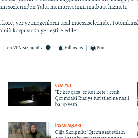
nıñ sözlerinden Yalta memuriyetiniñ matbuat hızmeti.
 köre, yer yetmegenlerni tasil müessiselerinde, Potömkinsk
biniñ korpusında yerleştire ediler.
VPN-siz oquñız
Follow us
Print
CEMİYET
"Er kes qaça, er kes kete": cenk
Qırımdaki Rusiye turistlerine nasıl
barıp yetti
İNSAN AQLARI
Olğa Skrıpnık: "Qırım azat etilsin