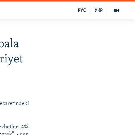
РУС
УКР
bala
riyet
nezaretindeki
evbetler 14%-
kerek”, - dep