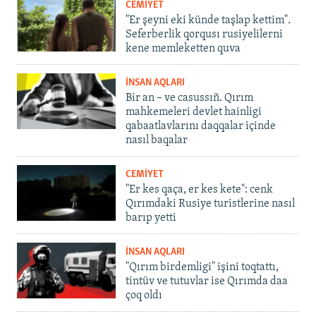
CEMİYET
"Er şeyni eki künde taşlap kettim".
Seferberlik qorqusı rusiyelilerni
kene memleketten quva
İNSAN AQLARI
Bir an – ve casussıñ. Qırım
mahkemeleri devlet hainligi
qabaatlavlarını daqqalar içinde
nasıl baqalar
CEMİYET
"Er kes qaça, er kes kete": cenk
Qırımdaki Rusiye turistlerine nasıl
barıp yetti
İNSAN AQLARI
"Qırım birdemligi" işini toqtattı,
tintüv ve tutuvlar ise Qırımda daa
çoq oldı