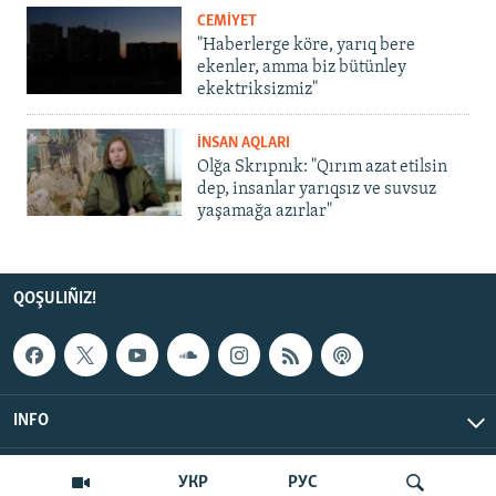
CEMİYET
"Haberlerge köre, yarıq bere
ekenler, amma biz bütünley
ekektriksizmiz"
İNSAN AQLARI
Olğa Skrıpnık: "Qırım azat etilsin
dep, insanlar yarıqsız ve suvsuz
yaşamağa azırlar"
QOŞULIÑIZ!
INFO
© Qırım.Aqiqat, 2026 | All Rights Reserved.
УКР
РУС