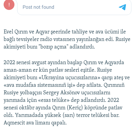
Evel Qırım ve Aqyar şeerinde tahliye ve ava ücümi ile
bağlı tevsiyeler radio vstasınen yayınlanğan edi. Rusiye
akimiyeti bunı "bozıp açma" adlandırdı.
2022 senesi avgust ayından başlap Qırım ve Aqyarda
aman-aman er kün patlav sesleri eşitile. Rusiye
akimiyeti bunı «Ukrayıina uçucısızlarına» qarşı ateş ve
«ava mudafaa sistemasınıñ işi» dep añlata. Qırımnıñ
Rusiye yolbaşçısı Sergey Aksönov uçucısızlarnı
yarımada içün «esas telüke» dep adlandırdı. 2022
senesi oktâbr ayında Qırım (Keriç) köpründe patlav
oldı. Yarımadada yüksek (sarı) terror telükesi bar.
Aqmescit ava limanı qapalı.