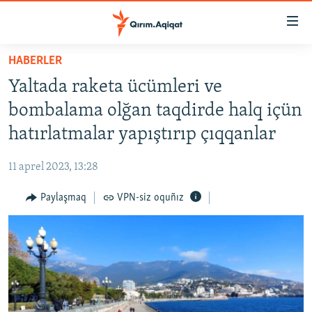
Link
açıqlığı
Esas
HABERLER
mündericege
HABERLER
Yaltada raketa ücümleri ve
qaytmaq
SİYASET
Baş
bombalama olğan taqdirde halq içün
İQTİSADİYAT
navigatsiyağa
hatırlatmalar yapıştırıp çıqqanlar
qaytmaq
CEMİYET
Qıdıruvğa
11 aprel 2023, 13:28
MEDENİYET
qaytmaq
Paylaşmaq
VPN-siz oquñız
İNSAN AQLARI
VİDEO
SÜRET
BLOGLAR
FİKİR