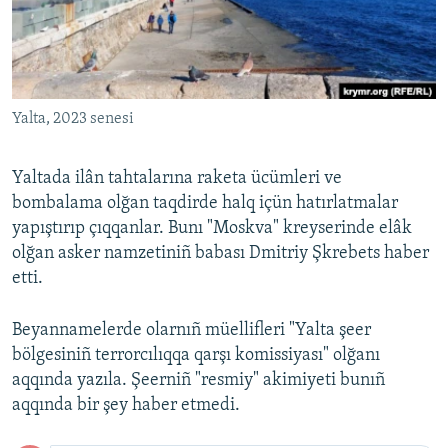
Русский
Українською
Yalta, 2023 senesi
QOŞULIÑIZ!
Yaltada ilân tahtalarına raketa ücümleri ve
bombalama olğan taqdirde halq içün hatırlatmalar
RFE/RS bütün saytları
yapıştırıp çıqqanlar. Bunı "Moskva" kreyserinde elâk
olğan asker namzetiniñ babası Dmitriy Şkrebets haber
etti.
Beyannamelerde olarnıñ müellifleri "Yalta şeer
bölgesiniñ terrorcılıqqa qarşı komissiyası" olğanı
aqqında yazıla. Şeerniñ "resmiy" akimiyeti bunıñ
aqqında bir şey haber etmedi.