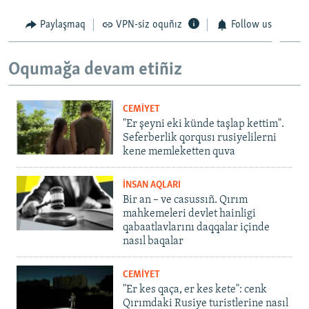
Paylaşmaq
VPN-siz oquñız
Follow us
Oqumağa devam etiñiz
CEMİYET
"Er şeyni eki künde taşlap kettim".
Seferberlik qorqusı rusiyelilerni
kene memleketten quva
İNSAN AQLARI
Bir an – ve casussıñ. Qırım
mahkemeleri devlet hainligi
qabaatlavlarını daqqalar içinde
nasıl baqalar
CEMİYET
"Er kes qaça, er kes kete": cenk
Qırımdaki Rusiye turistlerine nasıl