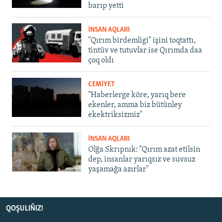
barıp yetti
İNSAN AQLARI
"Qırım birdemligi" işini toqtattı,
tintüv ve tutuvlar ise Qırımda daa
çoq oldı
CEMİYET
"Haberlerge köre, yarıq bere
ekenler, amma biz bütünley
ekektriksizmiz"
İNSAN AQLARI
Olğa Skrıpnık: "Qırım azat etilsin
dep, insanlar yarıqsız ve suvsuz
yaşamağa azırlar"
QOŞULIÑIZ!