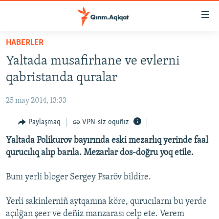
Link
açıqlığı
Esas
HABERLER
mündericege
HABERLER
Yaltada musafirhane ve evlerni
qaytmaq
SİYASET
Baş
qabristanda quralar
İQTİSADİYAT
navigatsiyağa
qaytmaq
25 may 2014, 13:33
CEMİYET
Qıdıruvğa
MEDENİYET
Paylaşmaq
VPN-siz oquñız
qaytmaq
İNSAN AQLARI
Yaltada Polikurov bayırında eski mezarlıq yerinde faal
qurucılıq alıp barıla. Mezarlar dos-doğru yoq etile.
VİDEO
SÜRET
Bunı yerli bloger Sergey Psaröv bildire.
BLOGLAR
Yerli sakinlerniñ aytqanına köre, qurucılarnı bu yerde
FİKİR
açılğan şeer ve deñiz manzarası celp ete. Verem