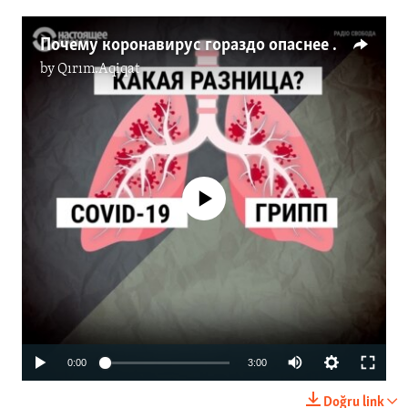
Почему коронавирус гораздо опаснее гриппа (видео)
by
Qırım.Aqiqat
No media source currently available
Auto
0:00
3:00
270p
Doğru link