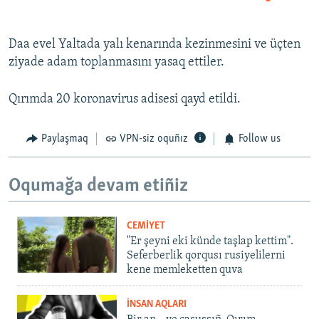
360p
480p
Daa evel Yaltada yalı kenarında kezinmesini ve üçten
ziyade adam toplanmasını yasaq ettiler.
1080p
Auto
270p
360p
480p
Qırımda 20 koronavirus adisesi qayd etildi.
1080p
Paylaşmaq
VPN-siz oquñız
Follow us
Oqumağa devam etiñiz
CEMİYET
"Er şeyni eki künde taşlap kettim".
Seferberlik qorqusı rusiyelilerni
kene memleketten quva
İNSAN AQLARI