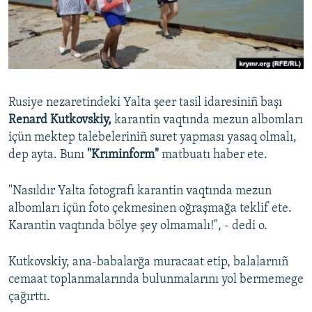
Русский
Українською
QOŞULIÑIZ!
Rusiye nezaretindeki Yalta şeer tasil idaresiniñ başı
Renard Kutkovskiy,
karantin vaqtında mezun albomları
içün mektep talebeleriniñ suret yapması yasaq olmalı,
RFE/RS bütün saytları
dep ayta. Bunı
"Krıminform"
matbuatı haber ete.
"Nasıldır Yalta fotografı karantin vaqtında mezun
albomları içün foto çekmesinen oğraşmağa teklif ete.
Karantin vaqtında bölye şey olmamalı!", - dedi o.
Kutkovskiy, ana-babalarğa muracaat etip, balalarnıñ
cemaat toplanmalarında bulunmalarını yol bermemege
çağırttı.