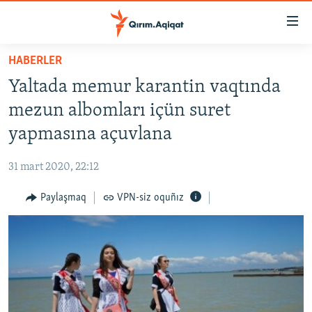
Link
açıqlığı
Esas
HABERLER
mündericege
HABERLER
Yaltada memur karantin vaqtında
qaytmaq
SİYASET
Baş
mezun albomları içün suret
İQTİSADİYAT
navigatsiyağa
yapmasına açuvlana
qaytmaq
CEMİYET
Qıdıruvğa
31 mart 2020, 22:12
MEDENİYET
qaytmaq
Paylaşmaq
VPN-siz oquñız
İNSAN AQLARI
VİDEO
SÜRET
BLOGLAR
FİKİR