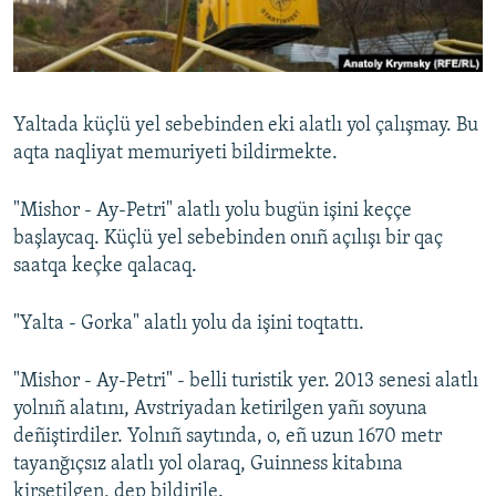
Русский
Українською
Yaltada küçlü yel sebebinden eki alatlı yol çalışmay. Bu
QOŞULIÑIZ!
aqta naqliyat memuriyeti bildirmekte.
"Mishor - Ay-Petri" alatlı yolu bugün işini keççe
başlaycaq. Küçlü yel sebebinden onıñ açılışı bir qaç
RFE/RS bütün saytları
saatqa keçke qalacaq.
"Yalta - Gorka" alatlı yolu da işini toqtattı.
"Mishor - Ay-Petri" - belli turistik yer. 2013 senesi alatlı
yolnıñ alatını, Avstriyadan ketirilgen yañı soyuna
deñiştirdiler. Yolnıñ saytında, o, eñ uzun 1670 metr
tayanğıçsız alatlı yol olaraq, Guinness kitabına
kirsetilgen, dep bildirile.