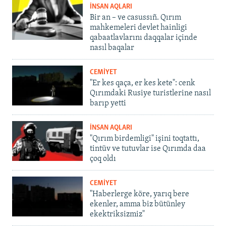
İNSAN AQLARI
Bir an – ve casussıñ. Qırım
mahkemeleri devlet hainligi
qabaatlavlarını daqqalar içinde
nasıl baqalar
CEMİYET
"Er kes qaça, er kes kete": cenk
Qırımdaki Rusiye turistlerine nasıl
barıp yetti
İNSAN AQLARI
"Qırım birdemligi" işini toqtattı,
tintüv ve tutuvlar ise Qırımda daa
çoq oldı
CEMİYET
"Haberlerge köre, yarıq bere
ekenler, amma biz bütünley
ekektriksizmiz"