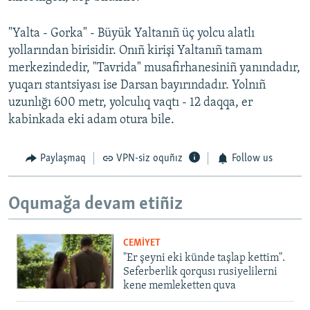
"Yalta - Gorka" - Büyük Yaltanıñ üç yolcu alatlı
yollarından birisidir. Onıñ kirişi Yaltanıñ tamam
merkezindedir, "Tavrida" musafirhanesiniñ yanındadır,
yuqarı stantsiyası ise Darsan bayırındadır. Yolnıñ
uzunlığı 600 metr, yolculıq vaqtı - 12 daqqa, er
kabinkada eki adam otura bile.
Paylaşmaq
VPN-siz oquñız
Follow us
Oqumağa devam etiñiz
CEMİYET
"Er şeyni eki künde taşlap kettim".
Seferberlik qorqusı rusiyelilerni
kene memleketten quva