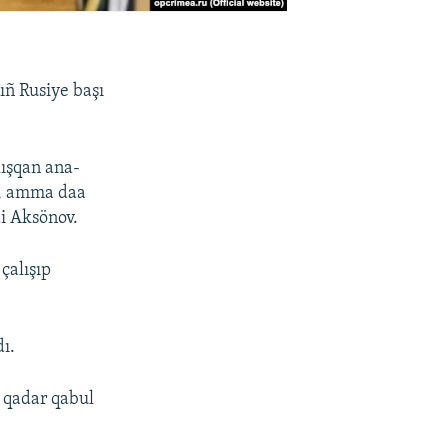
ıñ Rusiye başı
ışqan ana-
m, amma daa
i Aksönov.
çalışıp
ı.
e qadar qabul