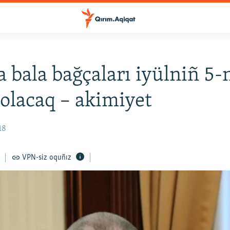
a bala bağçaları iyülniñ 5-
 olacaq – akimiyet
18
VPN-siz oquñız