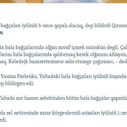
 bağçaları iyülniñ 5-nece qapalı olacaq, dep bildirdi Qırımn
. ​
ta bala bağçalarında olğan suvnf içmek mümkün degil. Çal
larını bala bağçalarında qaldırmaq kerek olğanını añlayı
maq. Keledejk bazarertesinece sabr etmege çağıram», – ded
ı Yanina Pavlenko, Yaltadaki bala bağçaları iyülniñ başında 
ep bildirgen edi.
Yaltada suv basuvı sebebinden bütün bala bağçalar qapatıld
a sel neticesinde zarar körgenlerniñ arizaları iyülniñ 1-n
rdi.