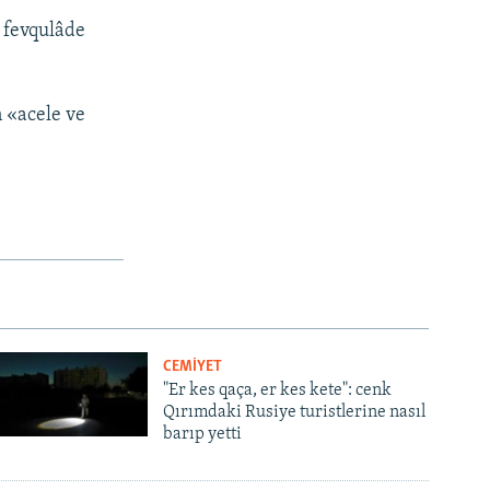
 fevqulâde
n «acele ve
CEMİYET
"Er kes qaça, er kes kete": cenk
Qırımdaki Rusiye turistlerine nasıl
barıp yetti