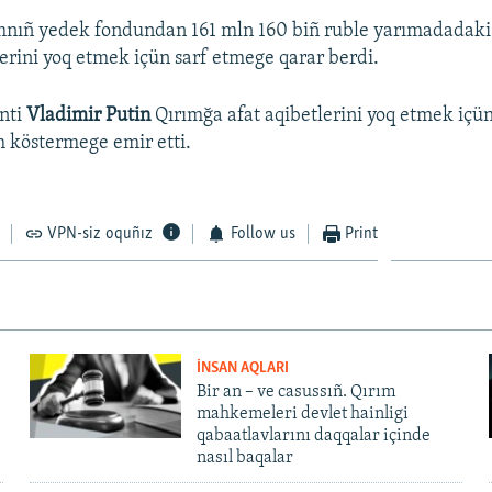
mnıñ yedek fondundan 161 mln 160 biñ ruble yarımadadaki
lerini yoq etmek içün sarf etmege qarar berdi.
nti
Vladimir Putin
Qırımğa afat aqibetlerini yoq etmek içü
 köstermege emir etti.
VPN-siz oquñız
Follow us
Print
İNSAN AQLARI
Bir an – ve casussıñ. Qırım
mahkemeleri devlet hainligi
qabaatlavlarını daqqalar içinde
nasıl baqalar