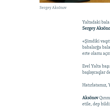
Sergey Aksönov
Yaltadaki bala
Sergey Aksönov
«Şimdiki vaqıt
babalarğa bala
erte olarnı aç
Evel Yalta baş
başlaycaqlar d
Hatırlatamız, 
Aksönov
Qırımd
etile, dep bildi