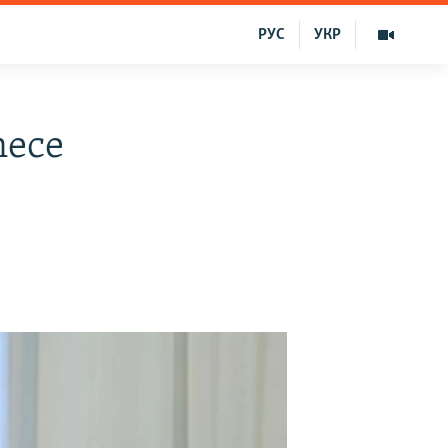
РУС
УКР
nece