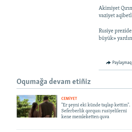
Akimiyet Qırı
vaziyet aqibet
Rusiye prezide
büyük» yardım
Paylaşmaq
Oqumağa devam etiñiz
CEMİYET
"Er şeyni eki künde taşlap kettim".
Seferberlik qorqusı rusiyelilerni
kene memleketten quva