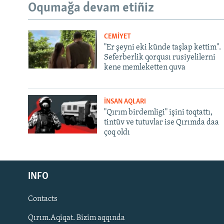
Oqumağa devam etiñiz
CEMİYET
"Er şeyni eki künde taşlap kettim".
Seferberlik qorqusı rusiyelilerni
kene memleketten quva
İNSAN AQLARI
"Qırım birdemligi" işini toqtattı,
tintüv ve tutuvlar ise Qırımda daa
çoq oldı
Русский
INFO
Українською
Contacts
QOŞULIÑIZ!
Qırım.Aqiqat. Bizim aqqında