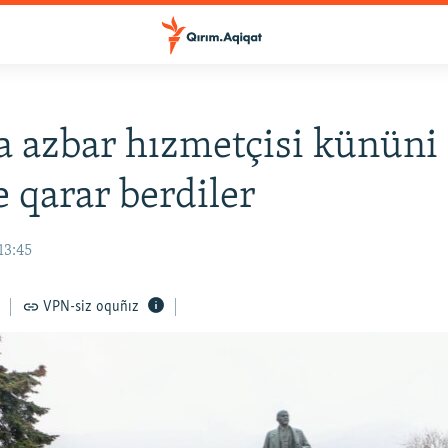
a azbar hızmetçisi kününi
 qarar berdiler
13:45
VPN-siz oquñız