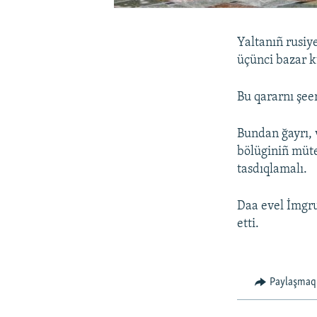
Yaltanıñ rusiye
üçünci bazar k
Bu qararnı şee
Bundan ğayrı, 
bölüginiñ müteh
tasdıqlamalı.
Daa evel İmgru
etti.
Paylaşmaq