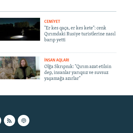
CEMİYET
"Er kes qaça, er kes kete": cenk
Qırımdaki Rusiye turistlerine nasıl
barıp yetti
İNSAN AQLARI
Olğa Skrıpnık: "Qırım azat etilsin
dep, insanlar yarıqsız ve suvsuz
yaşamağa azırlar"