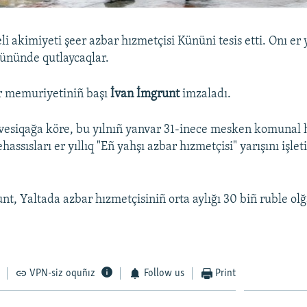
li akimiyeti şeer azbar hızmetçisi Kününi tesis etti. Onı er 
ününde qutlaycaqlar.
r memuriyetiniñ başı
İvan İmgrunt
imzaladı.
vesiqağa köre, bu yılnıñ yanvar 31-inece mesken komunal h
assısları er yıllıq "Eñ yahşı azbar hızmetçisi" yarışını işlet
nt, Yaltada azbar hızmetçisiniñ orta aylığı 30 biñ ruble ol
VPN-siz oquñız
Follow us
Print