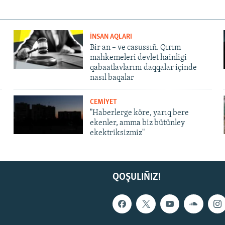
İNSAN AQLARI
Bir an – ve casussıñ. Qırım
mahkemeleri devlet hainligi
qabaatlavlarını daqqalar içinde
nasıl baqalar
CEMİYET
"Haberlerge köre, yarıq bere
ekenler, amma biz bütünley
ekektriksizmiz"
QOŞULIÑIZ!