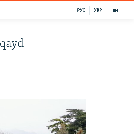
РУС
УКР
 qayd