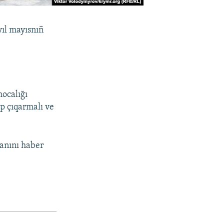
yıl mayısnıñ
ocalığı
ip çıqarmalı ve
ğanını haber