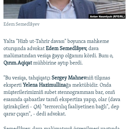
Русский
Українською
Edem Semedlâyev
QOŞULIÑIZ!
Yalta "Hizb ut-Tahrir davası" boyunca mahkeme
oturışında advokat
Edem Semedlâyev,
dava
malümatından vesiqa ğayıp olğanını kördi. Bunı o,
RFE/RS bütün saytları
Qırım.Aqiqat
mühbirine aytıp berdi.
"Bu vesiqa, tahqiqatçı
Sergey Mahnev
niñ tilşınas
eksperti
Yelena Hazimullina
ğa mektübidir. Onda
müşterilerimizniñ subet stennogramması bar, onıñ
esasında qabaatlav tarafı ekspertiza yapıp, olar (dava
iştirakçileri -
QA
) "terrorcılıq faaliyetinen bağlı", dep
qarar çıqarı", - dedi advokat.