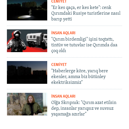
CEMİYET
"Er kes qaça, er kes kete": cenk
Qırımdaki Rusiye turistlerine nasıl
barıp yetti
İNSAN AQLARI
"Qırım birdemligi" işini toqtattı,
tintüv ve tutuvlar ise Qırımda daa
çoq oldı
CEMİYET
"Haberlerge köre, yarıq bere
ekenler, amma biz bütünley
ekektriksizmiz"
İNSAN AQLARI
Olğa Skrıpnık: "Qırım azat etilsin
dep, insanlar yarıqsız ve suvsuz
yaşamağa azırlar"