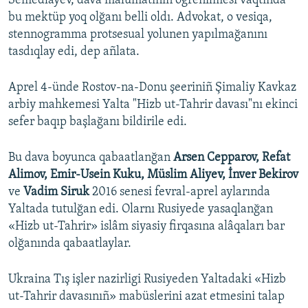
Semedlâyev, dava malümatınıñ ögrenilmesi vaqtında
bu mektüp yoq olğanı belli oldı. Advokat, o vesiqa,
stennogramma protsesual yolunen yapılmağanını
tasdıqlay edi, dep añlata.
Aprel 4-ünde Rostov-na-Donu şeeriniñ Şimaliy Kavkaz
arbiy mahkemesi Yalta "Hizb ut-Tahrir davası"nı ekinci
sefer baqıp başlağanı bildirile edi.
Bu dava boyunca qabaatlanğan
Arsen Cepparov, Refat
Alimov, Emir-Usein Kuku, Müslim Aliyev, İnver Bekirov
ve
Vadim Siruk
2016 senesi fevral-aprel aylarında
Yaltada tutulğan edi. Olarnı Rusiyede yasaqlanğan
«Hizb ut-Tahrir» islâm siyasiy firqasına alâqaları bar
olğanında qabaatlaylar.
Ukraina Tış işler nazirligi Rusiyeden Yaltadaki «Hizb
ut-Tahrir davasınıñ» mabüslerini azat etmesini talap