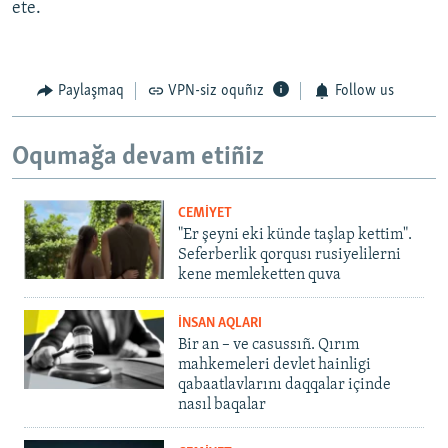
ete.
Paylaşmaq
VPN-siz oquñız
Follow us
Oqumağa devam etiñiz
CEMİYET
"Er şeyni eki künde taşlap kettim".
Seferberlik qorqusı rusiyelilerni
kene memleketten quva
İNSAN AQLARI
Bir an – ve casussıñ. Qırım
mahkemeleri devlet hainligi
qabaatlavlarını daqqalar içinde
nasıl baqalar