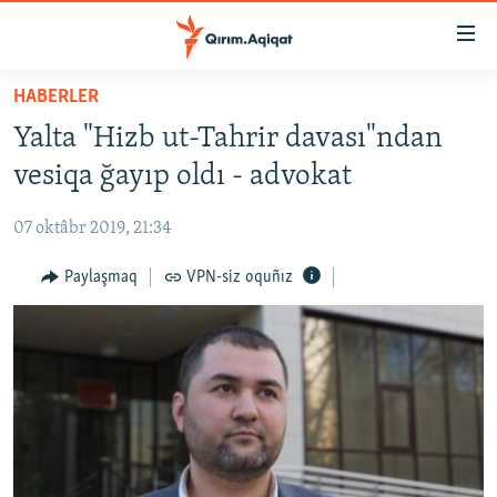
Link
açıqlığı
Esas
HABERLER
mündericege
HABERLER
Yalta "Hizb ut-Tahrir davası"ndan
qaytmaq
SİYASET
Baş
vesiqa ğayıp oldı - advokat
İQTİSADİYAT
navigatsiyağa
qaytmaq
07 oktâbr 2019, 21:34
CEMİYET
Qıdıruvğa
MEDENİYET
Paylaşmaq
VPN-siz oquñız
qaytmaq
İNSAN AQLARI
VİDEO
SÜRET
BLOGLAR
FİKİR