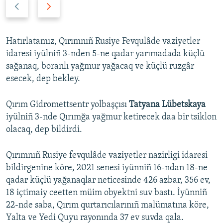
P
N
r
e
e
x
v
t
Hatırlatamız, Qırımnıñ Rusiye Fevqulâde vaziyetler
i
s
idaresi iyülniñ 3-nden 5-ne qadar yarımadada küçlü
o
l
sağanaq, boranlı yağmur yağacaq ve küçlü ruzgâr
u
i
esecek, dep bekley.
s
d
s
e
Qırım Gidromettsentr yolbaşçısı
Tatyana Lübetskaya
l
iyülniñ 3-nde Qırımğa yağmur ketirecek daa bir tsiklon
i
olacaq, dep bildirdi.
d
e
Qırımnıñ Rusiye fevqulâde vaziyetler nazirligi idaresi
bildirgenine köre, 2021 senesi iyünniñ 16-ndan 18-ne
qadar küçlü yağanaqlar neticesinde 426 azbar, 356 ev,
18 içtimaiy ceetten müim obyektni suv bastı. İyünniñ
22-nde saba, Qırım qurtarıcılarınıñ malümatına köre,
Yalta ve Yedi Quyu rayonında 37 ev suvda qala.