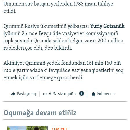
Umumen suv basqan yerlerden 1783 insan tahliye
etildi.
Qırımnıñ Rusiye ükümetiniñ yolbaşçısı
Yuriy Gotsanük
iyünniñ 25-nde Fevqulâde vaziyetler komissiyasınıñ
toplaşuvında Qırımda selden kelgen zarar 200 million
rubleden çoq oldı, dep bildirdi.
Akimiyet Qırımnıñ yedek fondundan 161 mln 160 biñ
ruble yarımadadaki fevqulâde vaziyet aqibetlerini yoq
etmek içün sarf etmege qarar berdi.
Paylaşmaq
VPN-siz oquñız
Follow us
Oqumağa devam etiñiz
CEMİYET