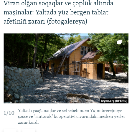
Viran olğan soqaqlar ve çoplük altında
maşinalar: Yaltada yüz bergen tabiat
afetiniñ zararı (fotogalereya)
Yaltada yaağanaqlar ve sel sebebinden Yujnobrerejnoye
1/10
şosse ve "Hutorok" kooperativi civarnıdaki mesken yerler
zarar kördi