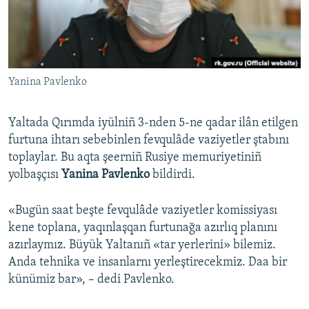
Русский
Українською
Yanina Pavlenko
QOŞULIÑIZ!
Yaltada Qırımda iyülniñ 3-nden 5-ne qadar ilân etilgen
furtuna ihtarı sebebinlen fevqulâde vaziyetler ştabını
RFE/RS bütün saytları
toplaylar. Bu aqta şeerniñ Rusiye memuriyetiniñ
yolbaşçısı
Yanina Pavlenko
bildirdi.
«Bugün saat beşte fevqulâde vaziyetler komissiyası
kene toplana, yaqınlaşqan furtunağa azırlıq planını
azırlaymız. Büyük Yaltanıñ «tar yerlerini» bilemiz.
Anda tehnika ve insanlarnı yerleştirecekmiz. Daa bir
künümiz bar», – dedi Pavlenko.