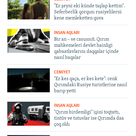
"Er şeyni eki künde taşlap kettim".
Seferberlik qorqusı rusiyelilerni
kene memleketten quva
İNSAN AQLARI
Bir an – ve casussıñ. Qırım
mahkemeleri devlet hainligi
qabaatlavlarını daqqalar içinde
nasıl baqalar
CEMİYET
"Er kes qaça, er kes kete": cenk
Qırımdaki Rusiye turistlerine nasıl
barıp yetti
İNSAN AQLARI
"Qırım birdemligi" işini toqtattı,
tintüv ve tutuvlar ise Qırımda daa
çoq oldı