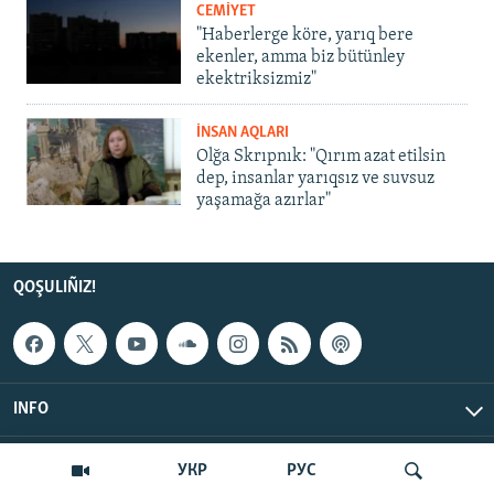
CEMİYET
"Haberlerge köre, yarıq bere
ekenler, amma biz bütünley
ekektriksizmiz"
İNSAN AQLARI
Olğa Skrıpnık: "Qırım azat etilsin
dep, insanlar yarıqsız ve suvsuz
yaşamağa azırlar"
QOŞULIÑIZ!
INFO
© Qırım.Aqiqat, 2026 | All Rights Reserved.
УКР
РУС