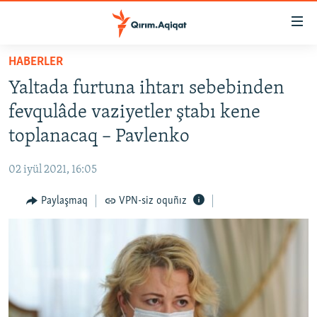
Link
açıqlığı
Esas
HABERLER
mündericege
HABERLER
Yaltada furtuna ihtarı sebebinden
qaytmaq
SİYASET
Baş
fevqulâde vaziyetler ştabı kene
İQTİSADİYAT
navigatsiyağa
toplanacaq – Pavlenko
qaytmaq
CEMİYET
Qıdıruvğa
02 iyül 2021, 16:05
MEDENİYET
qaytmaq
Paylaşmaq
VPN-siz oquñız
İNSAN AQLARI
VİDEO
SÜRET
BLOGLAR
FİKİR