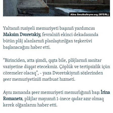
Русский
Українською
Yaltanıñ rusiyeli memuriyeti başınıñ yardımcısı
QOŞULIÑIZ!
Maksim Dvoretskiy,
fevralniñ ekinci dekadasında
bütün plâj alanlarnıñ planlaştırılğan teşkerüvi
başlanacağını haber etti.
RFE/RS bütün saytları
“Birinciden, atta şimdi, qışta bile, plâjlarnıñ sanitar
vaziyetine diqqat etecekmiz. Çöplük ve tertipsizlik içün
cöremeler olacaq”, - yaza Dvoretskiynıñ sözlerinden
şeer memuriyetiniñ matbuat hızmeti.
Aynı zamanda şeer memuriyeti memurlığınıñ başı
İrina
Romanets
, plâjlar mayısnıñ 1-inece qadar azır olmaq
kerek olğanlarını haber etti.