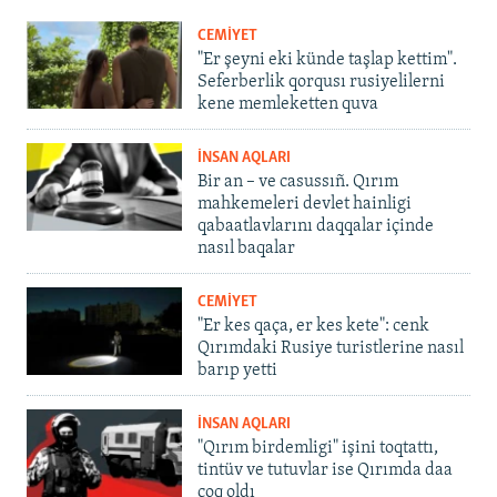
CEMİYET
"Er şeyni eki künde taşlap kettim".
Seferberlik qorqusı rusiyelilerni
kene memleketten quva
İNSAN AQLARI
Bir an – ve casussıñ. Qırım
mahkemeleri devlet hainligi
qabaatlavlarını daqqalar içinde
nasıl baqalar
CEMİYET
"Er kes qaça, er kes kete": cenk
Qırımdaki Rusiye turistlerine nasıl
barıp yetti
İNSAN AQLARI
"Qırım birdemligi" işini toqtattı,
tintüv ve tutuvlar ise Qırımda daa
çoq oldı