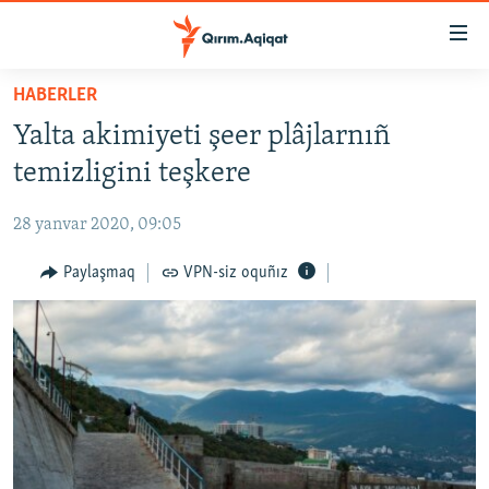
Link
açıqlığı
Esas
HABERLER
mündericege
HABERLER
Yalta akimiyeti şeer plâjlarnıñ
qaytmaq
SİYASET
Baş
temizligini teşkere
İQTİSADİYAT
navigatsiyağa
qaytmaq
28 yanvar 2020, 09:05
CEMİYET
Qıdıruvğa
MEDENİYET
Paylaşmaq
VPN-siz oquñız
qaytmaq
İNSAN AQLARI
VİDEO
SÜRET
BLOGLAR
FİKİR