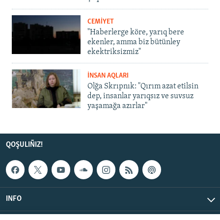
CEMİYET
"Haberlerge köre, yarıq bere
ekenler, amma biz bütünley
ekektriksizmiz"
İNSAN AQLARI
Olğa Skrıpnık: "Qırım azat etilsin
dep, insanlar yarıqsız ve suvsuz
yaşamağa azırlar"
QOŞULIÑIZ!
INFO