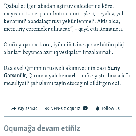
“Qabul etilgen abadanlaştıruv qaidelerine köre,
mayısnıñ 1-ine qadar bütün tamir işleri, boyalav, yalı
kenarınıñ abadalaştıruvı yekünlenmeli. Akis alda,
memuriy cöremeler alınacaq”, - qayd etti Romanets.
Onıñ aytqanına köre, iyünniñ 1-ine qadar bütün plâj
alanları boyunca azırlıq vesiqaları imzalanmalı.
Daa evel Qırımnıñ rusiyeli akimiyetiniñ başı
Yuriy
Gotsanük
, Qırımda yalı kemarlarınıñ cıyıştırılması icün
mesuliyetli şahıslarnı tayin etecegini bildirgen edi.
Paylaşmaq
VPN-siz oquñız
Follow us
Oqumağa devam etiñiz