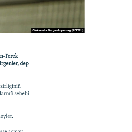
âm-Terek
irgenler, dep
zirliginiñ
larnıñ sebebi
eyler.
imse açmay.