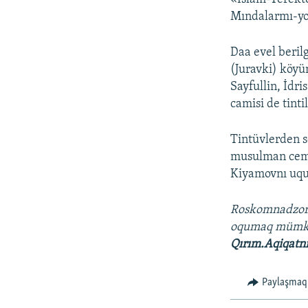
Mındalarmı-yo
Daa evel beril
(Juravki) köyü
Sayfullin, İdr
camisi de tintil
Tintüvlerden s
musulman cemiy
Kiyamovnı uquq
Roskomnadzo
oqumaq müm
Qırım.Aqiqatn
Paylaşmaq