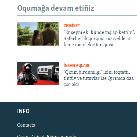
Oqumağa devam etiñiz
CEMİYET
"Er şeyni eki künde taşlap kettim".
Seferberlik qorqusı rusiyelilerni
kene memleketten quva
İNSAN AQLARI
"Qırım birdemligi" işini toqtattı,
tintüv ve tutuvlar ise Qırımda daa
çoq oldı
Русский
INFO
Українською
Contacts
QOŞULIÑIZ!
Qırım.Aqiqat. Bizim aqqında