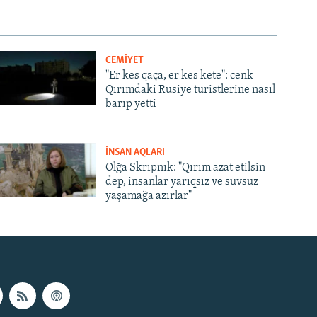
CEMİYET
"Er kes qaça, er kes kete": cenk
Qırımdaki Rusiye turistlerine nasıl
barıp yetti
İNSAN AQLARI
Olğa Skrıpnık: "Qırım azat etilsin
dep, insanlar yarıqsız ve suvsuz
yaşamağa azırlar"