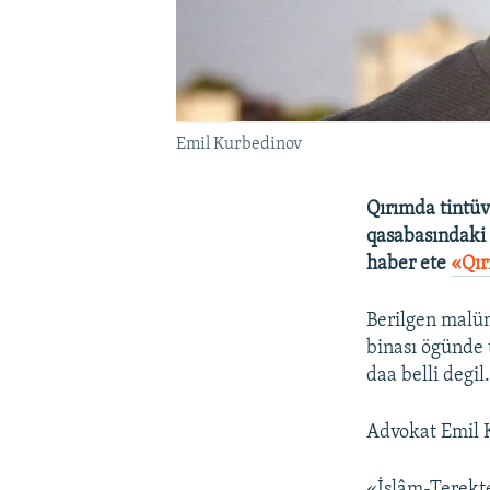
Emil Kurbedinov
Qırımda tintüv
qasabasındaki R
haber ete
«Qır
Berilgen malüm
binası ögünde 
daa belli degi
Advokat Emil K
«İslâm-Terekte