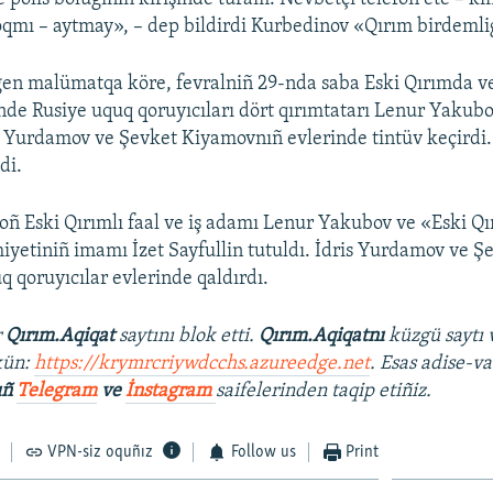
qmı – aytmay», – dep bildirdi Kurbedinov «Qırım birdemli
gen malümatqa köre, fevralniñ 29-nda saba Eski Qırımda ve
nde Rusiye uquq qoruyıcıları dört qırımtatarı Lenur Yakubov
is Yurdamov ve Şevket Kiyamovnıñ evlerinde tintüv keçirdi.
di.
oñ Eski Qırımlı faal ve iş adamı Lenur Yakubov ve «Eski Q
etiniñ imamı İzet Sayfullin tutuldı. İdris Yurdamov ve Ş
 qoruyıcılar evlerinde qaldırdı.
r
Qırım.Aqiqat
saytını blok etti.
Qırım.Aqiqatnı
küzgü saytı 
kün:
https://krymrcriywdcchs.azureedge.net
. Esas adise-va
ıñ
Telegram
ve
İnstagram
saifelerinden taqip etiñiz.
VPN-siz oquñız
Follow us
Print