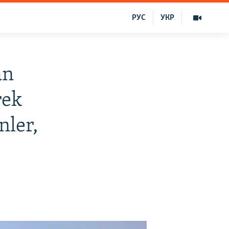
РУС
УКР
an
rek
nler,