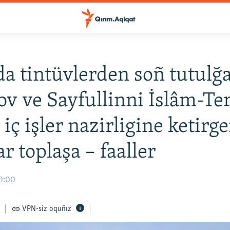
a tintüvlerden soñ tutulğ
v ve Sayfullinni İslâm-Te
iç işler nazirligine ketirge
r toplaşa – faaller
10:00
VPN-siz oquñız