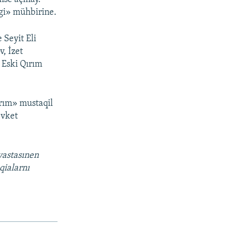
gi» mühbirine.
 Seyit Eli
, İzet
 Eski Qırım
ırım» mustaqil
evket
vastasınen
qialarnı