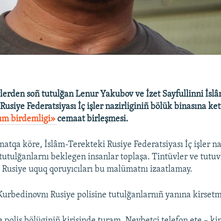
lerden soñ tutulğan Lenur Yakubov ve İzet Sayfullinni İsl
usiye Federatsiyası İç işler nazirliginiñ bölük binasına ket
ım birdemligi»
cemaat birleşmesi.
atqa köre, İslâm-Terekteki Rusiye Federatsiyası İç işler na
tutulğanlarnı beklegen insanlar toplaşa. Tintüvler ve tutuv
l. Rusiye uquq qoruyıcıları bu malümatnı izaatlamay.
urbedinovnı Rusiye polisine tutulğanlarnıñ yanına kirsetm
 polis bölüginiñ kirişinde turam. Nevbetçi telefon ete – k