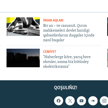
İNSAN AQLARI
Bir an – ve casussıñ. Qırım
mahkemeleri devlet hainligi
qabaatlavlarını daqqalar içinde
nasıl baqalar
CEMİYET
"Haberlerge köre, yarıq bere
ekenler, amma biz bütünley
ekektriksizmiz"
QOŞULIÑIZ!