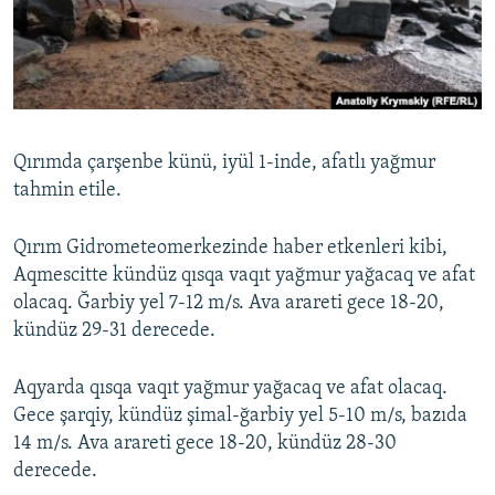
Русский
Українською
QOŞULIÑIZ!
Qırımda çarşenbe künü, iyül 1-inde, afatlı yağmur
tahmin etile.
RFE/RS bütün saytları
Qırım Gidrometeomerkezinde haber etkenleri kibi,
Aqmescitte kündüz qısqa vaqıt yağmur yağacaq ve afat
olacaq. Ğarbiy yel 7-12 m/s. Ava arareti gece 18-20,
kündüz 29-31 derecede.
Aqyarda qısqa vaqıt yağmur yağacaq ve afat olacaq.
Gece şarqiy, kündüz şimal-ğarbiy yel 5-10 m/s, bazıda
14 m/s. Ava arareti gece 18-20, kündüz 28-30
derecede.