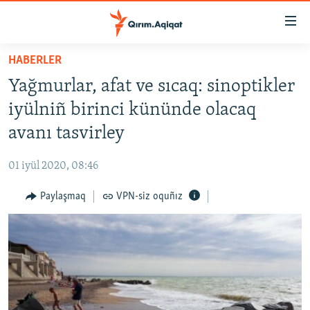
Link
açıqlığı
Esas
HABERLER
mündericege
HABERLER
Yağmurlar, afat ve sıcaq: sinoptikler
qaytmaq
SİYASET
Baş
iyülniñ birinci kününde olacaq
İQTİSADİYAT
navigatsiyağa
avanı tasvirley
qaytmaq
CEMİYET
Qıdıruvğa
01 iyül 2020, 08:46
MEDENİYET
qaytmaq
Paylaşmaq
VPN-siz oquñız
İNSAN AQLARI
VİDEO
SÜRET
BLOGLAR
FİKİR