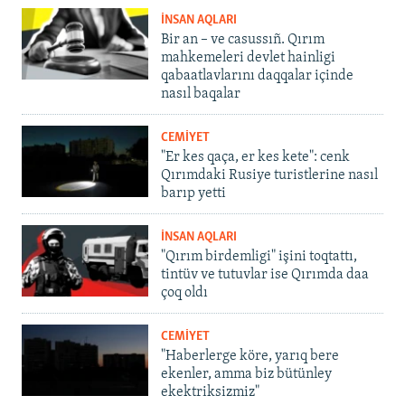
İNSAN AQLARI
Bir an – ve casussıñ. Qırım
mahkemeleri devlet hainligi
qabaatlavlarını daqqalar içinde
nasıl baqalar
CEMİYET
"Er kes qaça, er kes kete": cenk
Qırımdaki Rusiye turistlerine nasıl
barıp yetti
İNSAN AQLARI
"Qırım birdemligi" işini toqtattı,
tintüv ve tutuvlar ise Qırımda daa
çoq oldı
CEMİYET
"Haberlerge köre, yarıq bere
ekenler, amma biz bütünley
ekektriksizmiz"