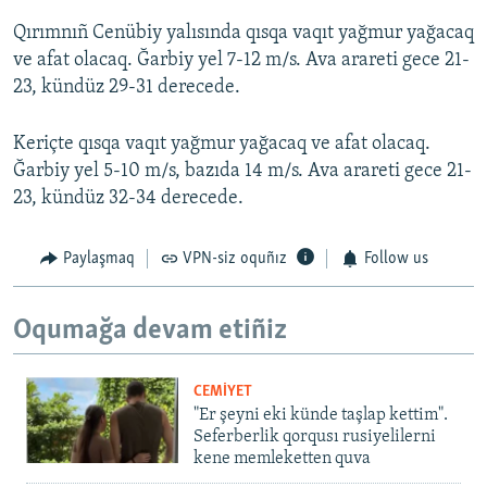
Qırımnıñ Cenübiy yalısında qısqa vaqıt yağmur yağacaq
ve afat olacaq. Ğarbiy yel 7-12 m/s. Ava arareti gece 21-
23, kündüz 29-31 derecede.
Keriçte qısqa vaqıt yağmur yağacaq ve afat olacaq.
Ğarbiy yel 5-10 m/s, bazıda 14 m/s. Ava arareti gece 21-
23, kündüz 32-34 derecede.
Paylaşmaq
VPN-siz oquñız
Follow us
Oqumağa devam etiñiz
CEMİYET
"Er şeyni eki künde taşlap kettim".
Seferberlik qorqusı rusiyelilerni
kene memleketten quva