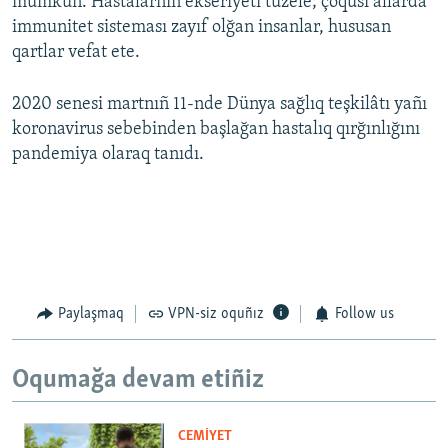
mümkün. Hastalarnıñ ekseriyeti tüzele; çoqusı allarda
immunitet sisteması zayıf olğan insanlar, hususan
qartlar vefat ete.
2020 senesi martnıñ 11-nde Dünya sağlıq teşkilâtı yañı
koronavirus sebebinden başlağan hastalıq qırğınlığını
pandemiya olaraq tanıdı.
Paylaşmaq
VPN-siz oquñız
Follow us
Oqumağa devam etiñiz
CEMİYET