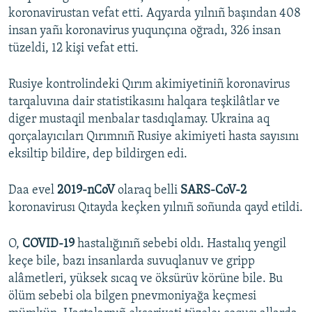
koronavirustan vefat etti. Aqyarda yılnıñ başından 408
insan yañı koronavirus yuqunçına oğradı, 326 insan
tüzeldi, 12 kişi vefat etti.
Rusiye kontrolindeki Qırım akimiyetiniñ koronavirus
tarqaluvına dair statistikasını halqara teşkilâtlar ve
diger mustaqil menbalar tasdıqlamay. Ukraina aq
qorçalayıcıları Qırımnıñ Rusiye akimiyeti hasta sayısını
eksiltip bildire, dep bildirgen edi.
Daa evel
2019-nCoV
olaraq belli
SARS-CoV-2
koronavirusı Qıtayda keçken yılnıñ soñunda qayd etildi.
O,
COVID-19
hastalığınıñ sebebi oldı. Hastalıq yengil
keçe bile, bazı insanlarda suvuqlanuv ve gripp
alâmetleri, yüksek sıcaq ve öksürüv körüne bile. Bu
ölüm sebebi ola bilgen pnevmoniyağa keçmesi