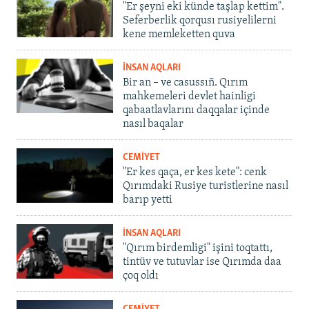
"Er şeyni eki künde taşlap kettim".
Seferberlik qorqusı rusiyelilerni
kene memleketten quva
İNSAN AQLARI
Bir an – ve casussıñ. Qırım
mahkemeleri devlet hainligi
qabaatlavlarını daqqalar içinde
nasıl baqalar
CEMİYET
"Er kes qaça, er kes kete": cenk
Qırımdaki Rusiye turistlerine nasıl
barıp yetti
İNSAN AQLARI
"Qırım birdemligi" işini toqtattı,
tintüv ve tutuvlar ise Qırımda daa
çoq oldı