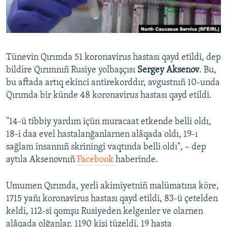
Русский
Українською
Tünevin Qırımda 51 koronavirus hastası qayd etildi, dep
QOŞULIÑIZ!
bildire Qırımnıñ Rusiye yolbaşçısı
Sergey Aksenov
. Bu,
bu aftada artıq ekinci antirekorddır, avgustnıñ 10-unda
Qırımda bir künde 48 koronavirus hastası qayd etildi.
RFE/RS bütün saytları
"14-ü tibbiy yardım içün muracaat etkende belli oldı,
18-i daa evel hastalanğanlarnen alâqada oldı, 19-ı
sağlam insannıñ skriningi vaqtında belli oldı", – dep
aytıla Aksenovnıñ
Facebook
haberinde.
Umumen Qırımda, yerli akimiyetniñ malümatına köre,
1715 yañı koronavirus hastası qayd etildi, 83-ü çetelden
keldi, 112-si qomşu Rusiyeden kelgenler ve olarnen
alâqada olğanlar. 1190 kişi tüzeldi, 19 hasta