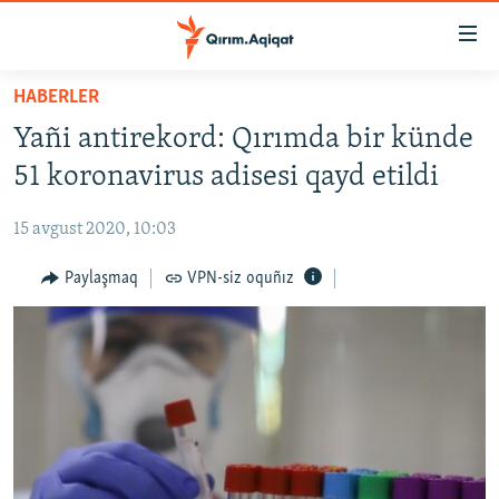
Link
açıqlığı
Esas
HABERLER
mündericege
HABERLER
Yañi antirekord: Qırımda bir künde
qaytmaq
SİYASET
Baş
51 koronavirus adisesi qayd etildi
İQTİSADİYAT
navigatsiyağa
qaytmaq
15 avgust 2020, 10:03
CEMİYET
Qıdıruvğa
MEDENİYET
Paylaşmaq
VPN-siz oquñız
qaytmaq
İNSAN AQLARI
VİDEO
SÜRET
BLOGLAR
FİKİR