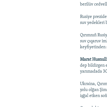
berilüv cedvel
Rusiye prezide
suv yedekleri 
Qırımnıñ Rusiy
suv çıqaruv im
keyfiyetinden 
Marat Husnull
dep bildirgen 
yarımadada 30
Ukraina, Qırım
yolu olğan Şim
işğal etken so