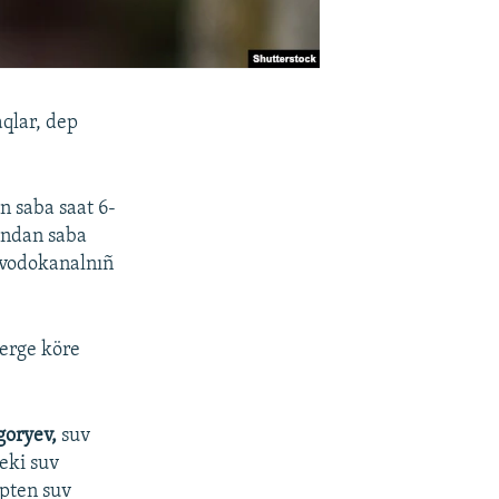
aqlar, dep
n saba saat 6-
-ndan saba
a vodokanalnıñ
lerge köre
goryev,
suv
eki suv
epten suv