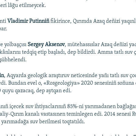
leri lâğu etilmeycek.
nti
Vladimir Putinniñ
fikirince, Qırımda Azaq deñizi yaqınl
bar.
e yolbaşçısı
Sergey Aksenov
, mütehassıslar Azaq deñizi yaq
kânlarını tedqiq etip başladı, dep bildirdi. Amma tatlı suv 
şübhelendi.
in
, Aqyarda geologik araştıruv neticesinde yañı tatlı suv çoq
edi. Bundan evel o, «Rosgeologiya» 2020 senesiniñ soñuna
 quyu qazacaq, dep aytqan edi.
nıñ içecek suv ihtiyaclarınıñ 85%-ni yarımadanen bağlağa
aliy-Qırım kanalı vastasınen teminlegen edi. 2014 senesi R
ñ yarımadağa suv berilmesi toqtatıldı.