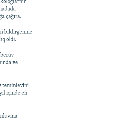
Ekologlarnıñ
ımadada
ğa çağıra.
iñ bildirgenine
ıq oldı.
 berüv
nında ve
v teminlevini
ıl içinde eñ
zıluvına