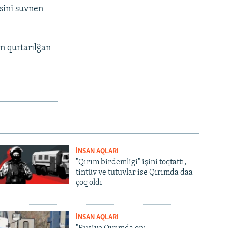
sini suvnen
n qurtarılğan
İNSAN AQLARI
"Qırım birdemligi" işini toqtattı,
tintüv ve tutuvlar ise Qırımda daa
çoq oldı
İNSAN AQLARI