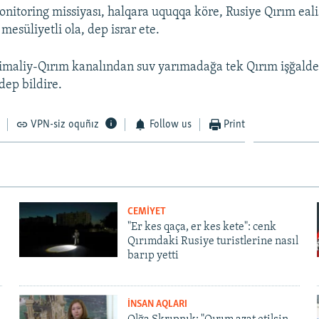
itoring missiyası, halqara uquqqa köre, Rusiye Qırım eali
esüliyetli ola, dep israr ete.
imaliy-Qırım kanalından suv yarımadağa tek Qırım işğalde
dep bildire.
VPN-siz oquñız
Follow us
Print
CEMİYET
"Er kes qaça, er kes kete": cenk
Qırımdaki Rusiye turistlerine nasıl
barıp yetti
İNSAN AQLARI