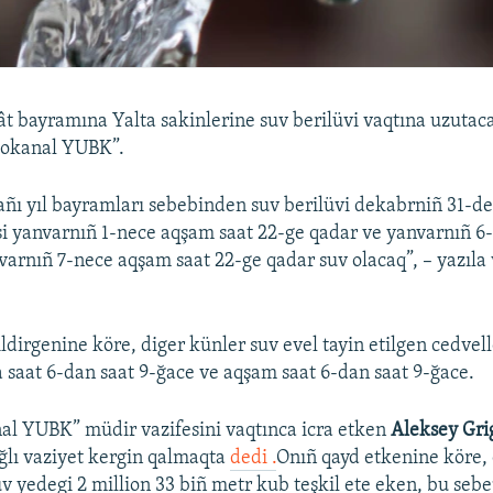
lât bayramına Yalta sakinlerine suv berilüvi vaqtına uzutac
dokanal YUBK”.
ñı yıl bayramları sebebinden suv berilüvi dekabrniñ 31-de
i yanvarnıñ 1-nece aqşam saat 22-ge qadar ve yanvarnıñ 6
varnıñ 7-nece aqşam saat 22-ge qadar suv olacaq”, – yazıl
ldirgenine köre, diger künler suv evel tayin etilgen cedvel
a saat 6-dan saat 9-ğace ve aqşam saat 6-dan saat 9-ğace.
al YUBK” müdir vazifesini vaqtınca icra etken
Aleksey Gri
ağlı vaziyet kergin qalmaqta
dedi .
Onıñ qayd etkenine köre, 
v yedegi 2 million 33 biñ metr kub teşkil ete eken, bu seb