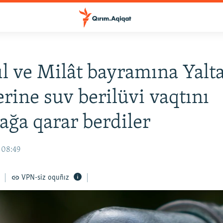
ıl ve Milât bayramına Yalt
erine suv berilüvi vaqtını
ğa qarar berdiler
 08:49
VPN-siz oquñız