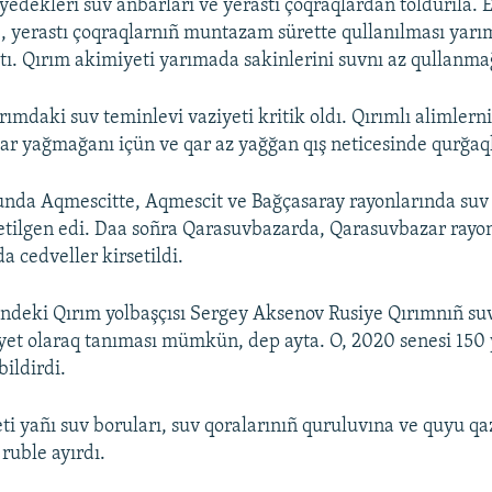
yedekleri suv anbarları ve yerastı çoqraqlardan toldurıla. 
, yerastı çoqraqlarnıñ muntazam sürette qullanılması yar
ttı. Qırım akimiyeti yarımada sakinlerini suvnı az qullanma
ımdaki suv teminlevi vaziyeti kritik oldı. Qırımlı alimlern
ar yağmağanı içün ve qar az yağğan qış neticesinde qurğaql
unda Aqmescitte, Aqmescit ve Bağçasaray rayonlarında suv
setilgen edi. Daa soñra Qarasuvbazarda, Qarasuvbazar rayo
a cedveller kirsetildi.
ndeki Qırım yolbaşçısı Sergey Aksenov Rusiye Qırımnıñ su
yet olaraq tanıması mümkün, dep ayta. O, 2020 senesi 150 y
bildirdi.
ti yañı suv boruları, suv qoralarınıñ quruluvına ve quyu qa
ruble ayırdı.