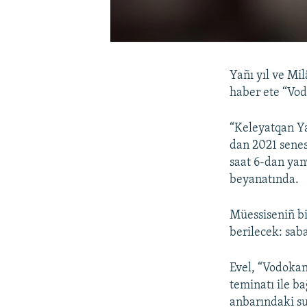
Yañı yıl ve Mi
haber ete “Vo
“Keleyatqan Ya
dan 2021 senes
saat 6-dan yan
beyanatında.
Müessiseniñ bi
berilecek: sab
Evel, “Vodokan
teminatı ile b
anbarındaki su