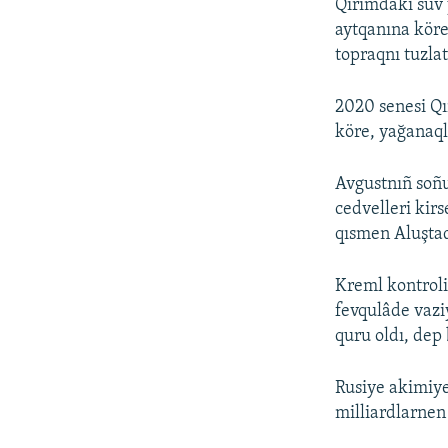
Qırımdaki suv 
aytqanına köre
topraqnı tuzla
2020 senesi Qır
köre, yağanaql
Avgustnıñ soñ
cedvelleri kir
qısmen Aluştad
Kreml kontroli
fevqulâde vazi
quru oldı, dep 
Rusiye akimiye
milliardlarnen 