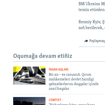
BM Ukraina Mon
temin etüvden m
Resmiy Kyiv, Ş
soñ berilecek, 
Paylaşmaq
Oqumağa devam etiñiz
İNSAN AQLARI
Bir an – ve casussıñ. Qırım
mahkemeleri devlet hainligi
qabaatlavlarını daqqalar içinde
nasıl baqalar
CEMİYET