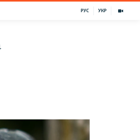
РУС
УКР
a