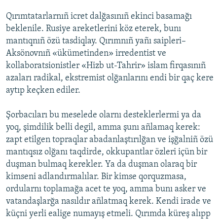
Qırımtatarlarnıñ icret dalğasınıñ ekinci basamağı
beklenile. Rusiye areketlerini köz eterek, bunı
mantıqnıñ özü tasdiqlay. Qırımnıñ yañı saipleri–
Aksönovnıñ «ükümetinden» irredentist ve
kollaboratsionistler «Hizb ut-Tahrir» islam firqasınıñ
azaları radikal, ekstremist olğanlarını endi bir qaç kere
aytıp keçken ediler.
Şorbacıları bu meselede olarnı desteklerlermi ya da
yoq, şimdilik belli degil, amma şunı añlamaq kerek:
zapt etilgen topraqlar abadanlaştırılğan ve işğalniñ özü
mantıqsız olğanı taqdirde, okkupantlar özleri içün bir
duşman bulmaq kerekler. Ya da duşman olaraq bir
kimseni adlandırmalılar. Bir kimse qorquzmasa,
ordularnı toplamağa acet te yoq, amma bunı asker ve
vatandaşlarğa nasıldır añlatmaq kerek. Kendi irade ve
küçni yerli ealige numayış etmeli. Qırımda küreş alıpp