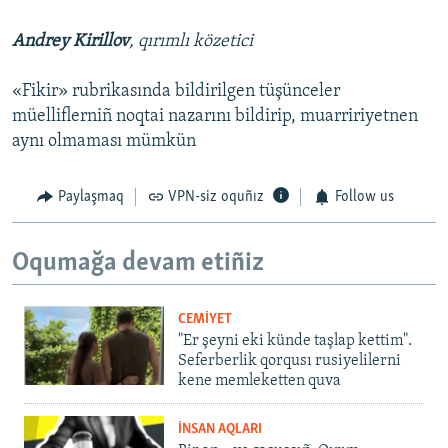
Andrey Kirillov
, qırımlı közetici
«Fikir» rubrikasında bildirilgen tüşünceler
müelliflerniñ noqtai nazarını bildirip, muarririyetnen
aynı olmaması mümkün
Paylaşmaq
VPN-siz oquñız
Follow us
Oqumağa devam etiñiz
CEMİYET
"Er şeyni eki künde taşlap kettim".
Seferberlik qorqusı rusiyelilerni
kene memleketten quva
İNSAN AQLARI