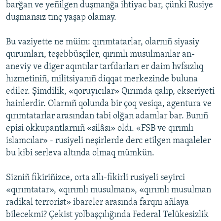
barğan ve yeñilgen duşmanğa ihtiyac bar, çünki Rusiye
duşmansız tınç yaşap olamay.
Bu vaziyette ne müim: qırımtatarlar, olarnıñ siyasiy
qurumları, teşebbüsçiler, qırımlı musulmanlar an-
aneviy ve diger aqıntılar tarfdarları er daim hvfsızlıq
hızmetiniñ, militsiyanıñ diqqat merkezinde buluna
ediler. Şimdilik, «qoruyıcılar» Qırımda qalıp, ekseriyeti
hainlerdir. Olarnıñ qolunda bir çoq vesiqa, agentura ve
qırımtatarlar arasından tabi olğan adamlar bar. Bunıñ
episi okkupantlarnıñ «silâsı» oldı. «FSB ve qırımlı
islamcılar» - rusiyeli neşirlerde derc etilgen maqaleler
bu kibi serleva altında olmaq mümkün.
Sizniñ fikiriñizce, orta allı-fikirli rusiyeli seyirci
«qırımtatar», «qırımlı musulman», «qırımlı musulman
radikal terrorist» ibareler arasında farqnı añlaya
bilecekmi? Çekist yolbaşçılığında Federal Telükesizlik