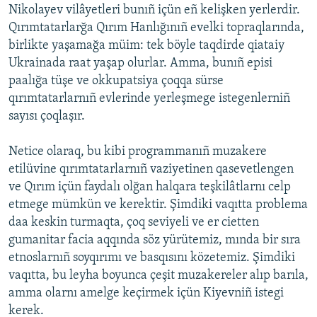
Nikolayev vilâyetleri bunıñ içün eñ kelişken yerlerdir.
Qırımtatarlarğa Qırım Hanlığınıñ evelki topraqlarında,
birlikte yaşamağa müim: tek böyle taqdirde qiataiy
Ukrainada raat yaşap olurlar. Amma, bunıñ episi
paalığa tüşe ve okkupatsiya çoqqa sürse
qırımtatarlarnıñ evlerinde yerleşmege istegenlerniñ
sayısı çoqlaşır.
Netice olaraq, bu kibi programmanıñ muzakere
etilüvine qırımtatarlarnıñ vaziyetinen qasevetlengen
ve Qırım içün faydalı olğan halqara teşkilâtlarnı celp
etmege mümkün ve kerektir. Şimdiki vaqıtta problema
daa keskin turmaqta, çoq seviyeli ve er cietten
gumanitar facia aqqında söz yürütemiz, mında bir sıra
etnoslarnıñ soyqırımı ve basqısını közetemiz. Şimdiki
vaqıtta, bu leyha boyunca çeşit muzakereler alıp barıla,
amma olarnı amelge keçirmek içün Kiyevniñ istegi
kerek.