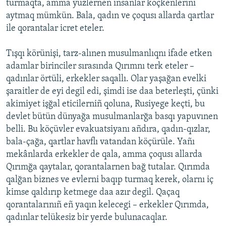
turmaqta, amma yüzlernen insanlar köçkenlerini
aytmaq mümkün. Bala, qadın ve çoqusı allarda qartlar
ile qorantalar icret eteler.
Tışqı körünişi, tarz-alınen musulmanlıqnı ifade etken
adamlar birinciler sırasında Qırımnı terk eteler –
qadınlar örtüli, erkekler saqallı. Olar yaşağan evelki
şaraitler de eyi degil edi, şimdi ise daa beterleşti, çünki
akimiyet işğal eticilerniñ qoluna, Rusiyege keçti, bu
devlet bütün dünyağa musulmanlarğa basqı yapuvınen
belli. Bu köçüvler evakuatsiyanı añdıra, qadın-qızlar,
bala-çağa, qartlar havflı vatandan köçürüle. Yañı
mekânlarda erkekler de qala, amma çoqusı allarda
Qırımğa qaytalar, qorantalarnen bağ tutalar. Qırımda
qalğan biznes ve evlerni baqıp turmaq kerek, olarnı iç
kimse qaldırıp ketmege daa azır degil. Qaçaq
qorantalarınıñ eñ yaqın kelecegi – erkekler Qırımda,
qadınlar telükesiz bir yerde bulunacaqlar.