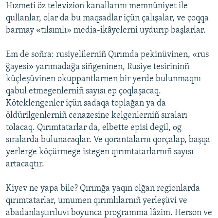
Hızmeti öz televizion kanallarını memnüniyet ile
qullanlar, olar da bu maqsadlar içün çalışalar, ve çoqqa
barmay «tılsımlı» media-ikâyelerni uydurıp başlarlar.
Em de soñra: rusiyelilerniñ Qırımda pekinüvinen, «rus
ğayesi» yarımadağa siñgeninen, Rusiye tesirininñ
küçleşüvinen okuppantlarnen bir yerde bulunmaqnı
qabul etmegenlerniñ sayısı ep çoqlaşacaq.
Köteklengenler içün sadaqa toplağan ya da
öldürilgenlerniñ cenazesine kelgenlerniñ sıraları
tolacaq. Qırımtatarlar da, elbette episi degil, оg
sıralarda bulunaсаqlar. Ve qorantalarnı qorçalap, başqa
yerlerge köçürmege istegen qırımtatarlarnıñ sayısı
artacaqtır.
Kiyev ne yapa bile? Qırımğa yaqın olğan regionlarda
qırımtatarlar, umumen qırımlılarnıñ yerleşüvi ve
abadanlaştırıluvı boyunca programma lâzim. Herson ve