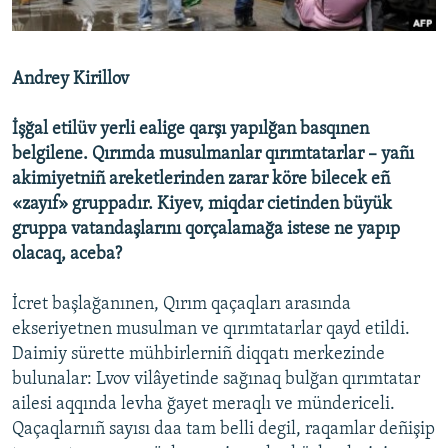
Русский
Українською
Andrey Kirillov
QOŞULIÑIZ!
İşğal etilüv yerli ealige qarşı yapılğan basqınen
belgilene. Qırımda musulmanlar qırımtatarlar – yañı
akimiyetniñ areketlerinden zarar köre bilecek eñ
«zayıf» gruppadır. Kiyev, miqdar cietinden büyük
RFE/RS bütün saytları
gruppa vatandaşlarını qorçalamağa istese ne yapıp
olacaq, aceba?
İcret başlağanınen, Qırım qaçaqları arasında
ekseriyetnen musulman ve qırımtatarlar qayd etildi.
Daimiy sürette mühbirlerniñ diqqatı merkezinde
bulunalar: Lvov vilâyetinde sağınaq bulğan qırımtatar
ailesi aqqında levha ğayet meraqlı ve mündericeli.
Qaçaqlarnıñ sayısı daa tam belli degil, raqamlar deñişip