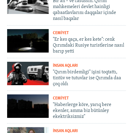
Bir an – ve casussıñ. Qırım
mahkemeleri devlet hainligi
qabaatlavlarını daqqalar içinde
nasıl baqalar
CEMİYET
"Er kes qaça, er kes kete": cenk
Qırımdaki Rusiye turistlerine nasıl
barıp yetti
İNSAN AQLARI
"Qırım birdemligi" işini toqtattı,
tintüv ve tutuvlar ise Qırımda daa
çoq oldı
CEMİYET
"Haberlerge köre, yarıq bere
ekenler, amma biz bütünley
ekektriksizmiz"
İNSAN AQLARI