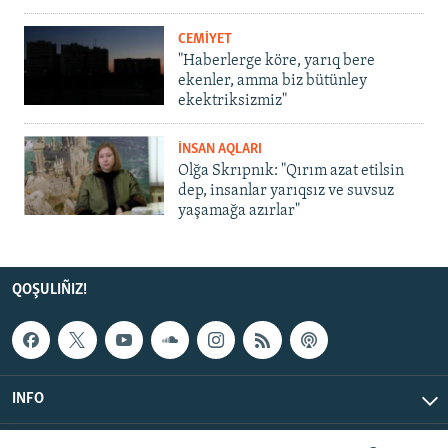
CEMİYET
"Haberlerge köre, yarıq bere
ekenler, amma biz bütünley
ekektriksizmiz"
İNSAN AQLARI
Olğa Skrıpnık: "Qırım azat etilsin
dep, insanlar yarıqsız ve suvsuz
yaşamağa azırlar"
QOŞULIÑIZ!
INFO