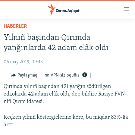
Link
açıqlığı
Esas
HABERLER
mündericege
HABERLER
Yılnıñ başından Qırımda
qaytmaq
SİYASET
Baş
yanğınlarda 42 adam elâk oldı
İQTİSADİYAT
navigatsiyağa
qaytmaq
05 may 2019, 09:43
CEMİYET
Qıdıruvğa
MEDENİYET
Paylaşmaq
VPN-siz oquñız
qaytmaq
İNSAN AQLARI
Qırımda yılnıñ başından 491 yanğın södürilgen
edi,olarda 42 adam elâk oldı, dep bildire Rusiye FVN-
VİDEO
niñ Qırım idaresi.
SÜRET
Keçken yılnıñ köstergiçlerine köre, bu miqdar 83%-ğa
BLOGLAR
arttı.
FİKİR