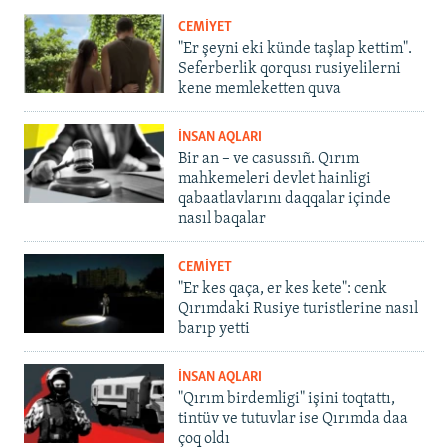
CEMİYET
"Er şeyni eki künde taşlap kettim".
Seferberlik qorqusı rusiyelilerni
kene memleketten quva
İNSAN AQLARI
Bir an – ve casussıñ. Qırım
mahkemeleri devlet hainligi
qabaatlavlarını daqqalar içinde
nasıl baqalar
CEMİYET
"Er kes qaça, er kes kete": cenk
Qırımdaki Rusiye turistlerine nasıl
barıp yetti
İNSAN AQLARI
"Qırım birdemligi" işini toqtattı,
tintüv ve tutuvlar ise Qırımda daa
çoq oldı