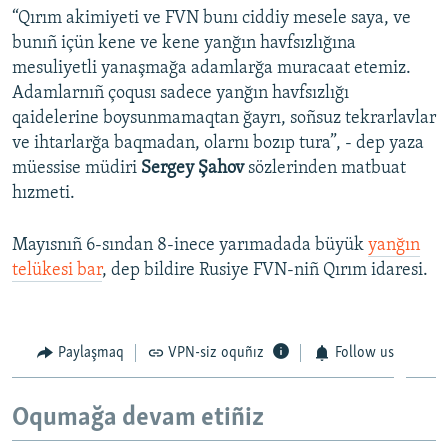
“Qırım akimiyeti ve FVN bunı ciddiy mesele saya, ve
Русский
bunıñ içün kene ve kene yanğın havfsızlığına
mesuliyetli yanaşmağa adamlarğa muracaat etemiz.
Українською
Adamlarnıñ çoqusı sadece yanğın havfsızlığı
qaidelerine boysunmamaqtan ğayrı, soñsuz tekrarlavlar
QOŞULIÑIZ!
ve ihtarlarğa baqmadan, olarnı bozıp tura”, - dep yaza
müessise müdiri
Sergey Şahov
sözlerinden matbuat
hızmeti.
RFE/RS bütün saytları
Mayısnıñ 6-sından 8-inece yarımadada büyük
yanğın
telükesi bar
, dep bildire Rusiye FVN-niñ Qırım idaresi.
Paylaşmaq
VPN-siz oquñız
Follow us
Oqumağa devam etiñiz