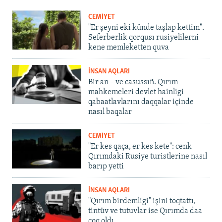
CEMİYET
"Er şeyni eki künde taşlap kettim".
Seferberlik qorqusı rusiyelilerni
kene memleketten quva
İNSAN AQLARI
Bir an – ve casussıñ. Qırım
mahkemeleri devlet hainligi
qabaatlavlarını daqqalar içinde
nasıl baqalar
CEMİYET
"Er kes qaça, er kes kete": cenk
Qırımdaki Rusiye turistlerine nasıl
barıp yetti
İNSAN AQLARI
"Qırım birdemligi" işini toqtattı,
tintüv ve tutuvlar ise Qırımda daa
çoq oldı