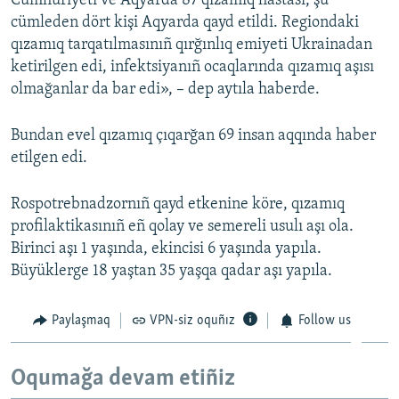
Cumhuriyeti ve Aqyarda 87 qızamıq hastası, şu
cümleden dört kişi Aqyarda qayd etildi. Regiondaki
Русский
qızamıq tarqatılmasınıñ qırğınlıq emiyeti Ukrainadan
Українською
ketirilgen edi, infektsiyanıñ ocaqlarında qızamıq aşısı
olmağanlar da bar edi», – dep aytıla haberde.
QOŞULIÑIZ!
Bundan evel qızamıq çıqarğan 69 insan aqqında haber
etilgen edi.
RFE/RS bütün saytları
Rospotrebnadzornıñ qayd etkenine köre, qızamıq
profilaktikasınıñ eñ qolay ve semereli usulı aşı ola.
Birinci aşı 1 yaşında, ekincisi 6 yaşında yapıla.
Büyüklerge 18 yaştan 35 yaşqa qadar aşı yapıla.
Paylaşmaq
VPN-siz oquñız
Follow us
Oqumağa devam etiñiz