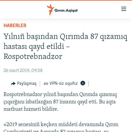
Link
açıqlığı
Esas
HABERLER
mündericege
HABERLER
Yılnıñ başından Qırımda 87 qızamıq
qaytmaq
SİYASET
Baş
hastası qayd etildi –
İQTİSADİYAT
navigatsiyağa
Rospotrebnadzor
qaytmaq
CEMİYET
Qıdıruvğa
26 mart 2019, 09:58
MEDENİYET
qaytmaq
Paylaşmaq
VPN-siz oquñız
İNSAN AQLARI
Rospotrebnadzor yılnıñ başından Qırımda qızamıq
VİDEO
çıqarğanı isbatlanğan 87 insannı qayd etti. Bu aqta
SÜRET
matbuat hızmeti bildire.
BLOGLAR
«2019 senesiniñ keçken müddeti devamında Qırım
FİKİR