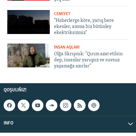
CEMİYET
"Haberlerge köre, yarıq bere
ekenler, amma biz bütünley
ekektriksizmiz"
İNSAN AQLARI
Olğa Skrıpnık: "Qırım azat etilsin
dep, insanlar yarıqsız ve suvsuz
yaşamağa azırlar"
QOŞULIÑIZ!
INFO