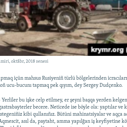
amiri, oktâbr, 2018 senesi
yapmaq içün mahsus Rusiyeniñ türlü bölgelerinden icracılar
 soñ ucu-bucunı tapmaq pek qıyım, dey Sergey Dudçenko.
- Yerliler bu işke celp etilmey, er şeyni başqa yerden kelgen
gastrabayterler becere. Neticede ise böyle ola: yaptılar ve ket
istegeniñiz kibi qullanıñız. Bütüni mahinatsiyalar ve aqça 
Aqmescit, asıl da, paytaht, amma yapılğan iş keyfiyetine kör