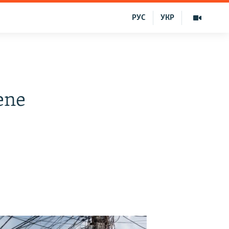
РУС
УКР
ene