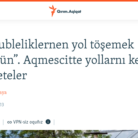
ubleliklernen yol töşemek
”. Aqmescitte yollarnı k
eteler
aya
03
VPN-siz oquñız