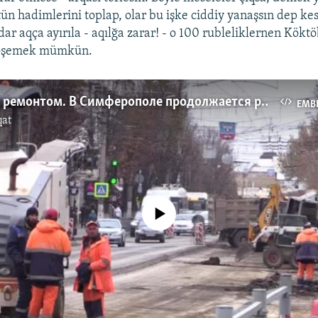
ütün hadimlerini toplap, olar bu işke ciddiy yanaşsın dep k
dar aqça ayırıla - aqılğa zarar! - o 100 rubleliklernen Kök
töşemek mümkün.
Испытание ремонтом. В Симферополе продолжается реконструкция дорог (видео)
EMB
qat
No media source currently available