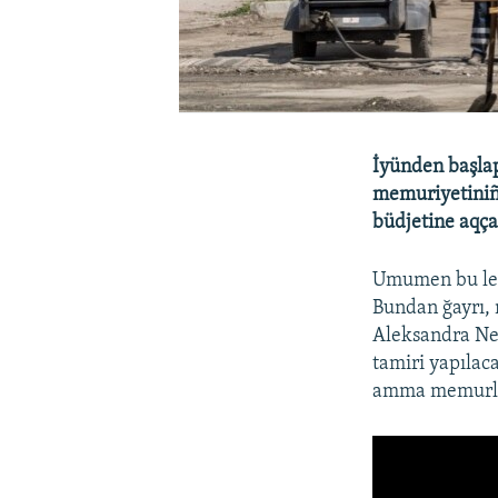
İyünden başlap
memuriyetiniñ 
büdjetine aqça
Umumen bu leyh
Bundan ğayrı, 
Aleksandra Nev
tamiri yapılaca
amma memurlar