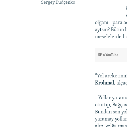
Sergey Dudçenko
olğanı - para 
aytsın? Bütün 
meselelerde bo
КР в YouTube
“Yol areketiniñ
Krohmal,
alçaq
- Yollar yaram
oturtıp, Bağças
Bundan soñ yol
yaramay yollar
alıp, yolğa mas