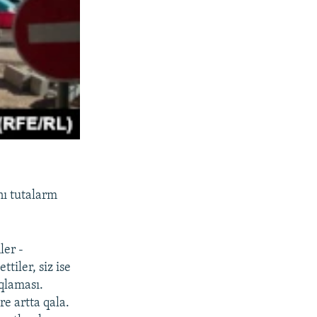
nı tutalarm
ler -
tiler, siz ise
aqlaması.
e artta qala.