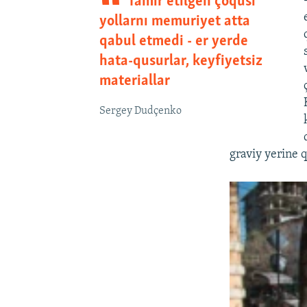
Tamir etilgen çoqusı
yollarnı memuriyet atta
qabul etmedi - er yerde
hata-qusurlar, keyfiyetsiz
materiallar
Sergey Dudçenko
graviy yerine q