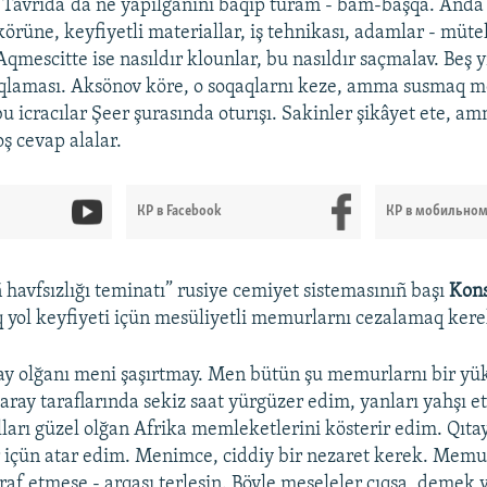
“Tavrida”da ne yapılğanını baqıp turam - bam-başqa. Anda
körüne, keyfiyetli materiallar, iş tehnikası, adamlar - müte
Aqmescitte ise nasıldır klounlar, bu nasıldır saçmalav. Beş y
aqlaması. Aksönov köre, o soqaqlarnı keze, amma susmaq m
bu icracılar Şeer şurasında oturışı. Sakinler şikâyet ete, 
ş cevap alalar.
КР в Facebook
КР в мобильно
 havfsızlığı teminatı” rusiye cemiyet sistemasınıñ başı
Kons
 yol keyfiyeti içün mesüliyetli memurlarnı cezalamaq kere
ay olğanı meni şaşırtmay. Men bütün şu memurlarnı bir y
aray taraflarında sekiz saat yürgüzer edim, yanları yahşı et
ları güzel olğan Afrika memleketlerini kösterir edim. Qıtay
 içün atar edim. Menimce, ciddiy bir nezaret kerek. Memur
raf etmese - arqası terlesin. Böyle meseleler çıqsa, demek 