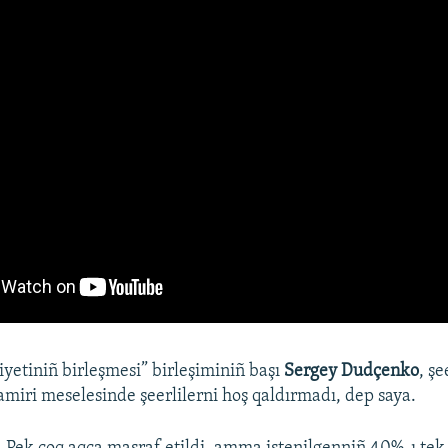
yetiniñ birleşmesi” birleşiminiñ başı
Sergey Dudçenko
, şe
tamiri meselesinde şeerlilerni hoş qaldırmadı, dep saya.