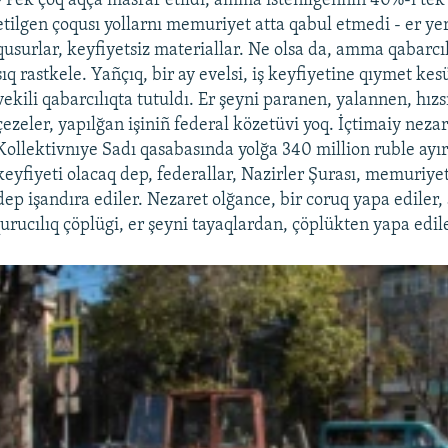
- Pek çoq aqça masraf etildi, amma istenilgenniñ 40%-ı tek
etilgen çoqusı yollarnı memuriyet atta qabul etmedi - er ye
qusurlar, keyfiyetsiz materiallar. Ne olsa da, amma qabarcıl
sıq rastkele. Yañçıq, bir ay evelsi, iş keyfiyetine qıymet ke
vekili qabarcılıqta tutuldı. Er şeyni paranen, yalannen, hız
çezeler, yapılğan işiniñ federal közetüvi yoq. İçtimaiy neza
Kollektivnıye Sadı qasabasında yolğa 340 million ruble ayır
keyfiyeti olacaq dep, federallar, Nazirler Şurası, memuriye
dep işandıra ediler. Nezaret olğance, bir coruq yapa ediler
urucılıq çöplügi, er şeyni tayaqlardan, çöplükten yapa edil