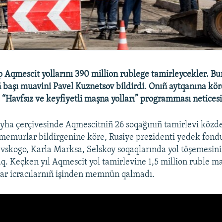
 Aqmescit yollarını 390 million rublege tamirleycekler. Bun
başı muavini Pavel Kuznetsov bildirdi. Onıñ aytqanına kör
 “Havfsız ve keyfiyetli maşna yolları” programması neticesi
a çerçivesinde Aqmescitniñ 26 soqağınıñ tamirlevi közde
memurlar bildirgenine köre, Rusiye prezidenti yedek fond
skogo, Karla Marksa, Selskoy soqaqlarında yol töşemesini
q. Keçken yıl Aqmescit yol tamirlevine 1,5 million ruble ma
 icracılarnıñ işinden memnün qalmadı.