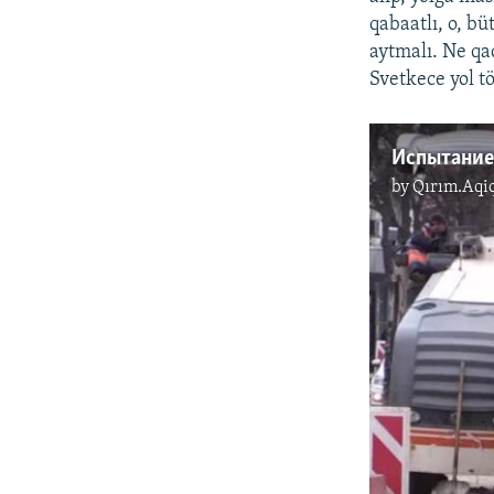
qabaatlı, o, b
aytmalı. Ne qa
Svetkece yol 
by
Qırım.Aqi