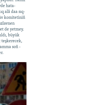
 yapıldı. Tamir
rde hata-
ıq alâ daa sıq-
süv komitetiniñ
sızlavnen
ret de yetmey.
ıldı, büyük
t teşkerecek,
, amma soñ -
er.