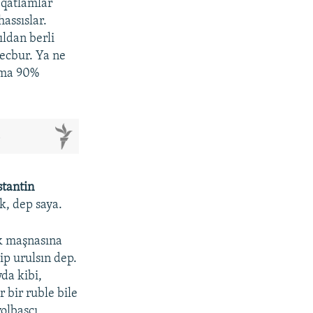
 qatlamlar
hassıslar.
ıldan berli
ecbur. Ya ne
amma 90%
м
tantin
k, dep saya.
ük maşnasına
ip urulsın dep.
da kibi,
 bir ruble bile
yolbaşçı