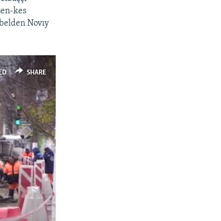
esen-kes
töbelden Novıy
ED
SHARE