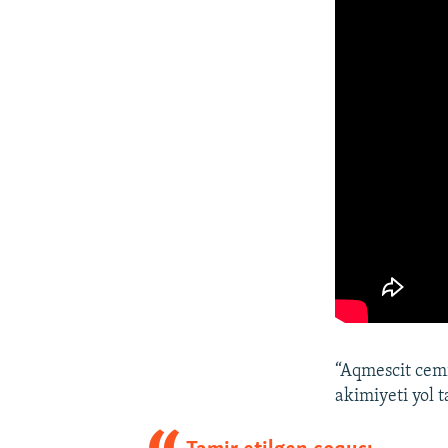
“Aqmescit cemi
akimiyeti yol 