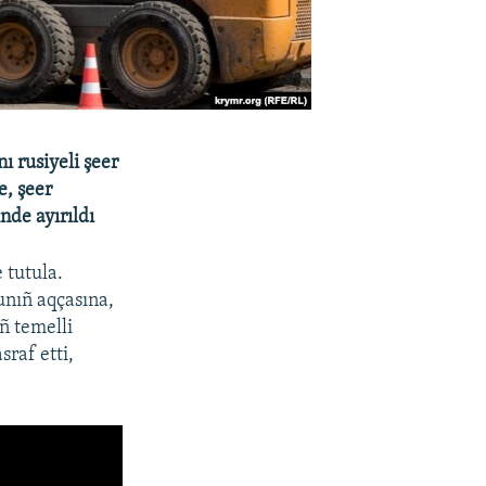
ı rusiyeli şeer
e, şeer
nde ayırıldı
 tutula.
unıñ aqçasına,
ñ temelli
sraf etti,