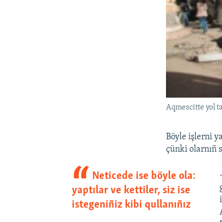
Aqmescitte yol t
Böyle işlerni 
çünki olarnıñ
Neticede ise böyle ola:
yaptılar ve kettiler, siz ise
istegeniñiz kibi qullanıñız